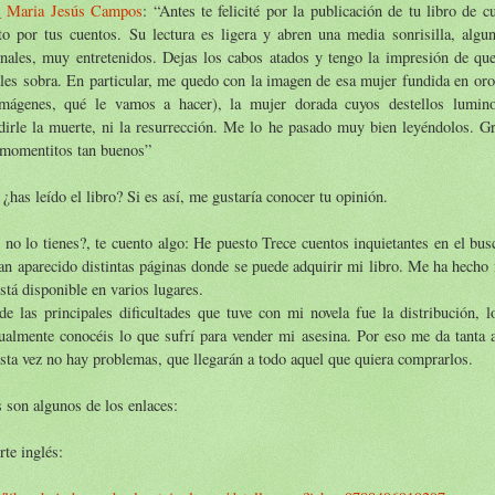
 Maria Jesús Campos
: “Antes te felicité por la publicación de tu libro de c
ito por tus cuentos. Su lectura es ligera y abren una media sonrisilla, algun
nales, muy entretenidos. Dejas los cabos atados y tengo la impresión de que 
les sobra. En particular, me quedo con la imagen de esa mujer fundida en oro
imágenes, qué le vamos a hacer), la mujer dorada cuyos destellos lumin
irle la muerte, ni la resurrección. Me lo he pasado muy bien leyéndolos. Gra
 momentitos tan buenos”
 ¿has leído el libro? Si es así, me gustaría conocer tu opinión.
no lo tienes?, te cuento algo: He puesto Trece cuentos inquietantes en el bu
n aparecido distintas páginas donde se puede adquirir mi libro. Me ha hecho 
stá disponible en varios lugares.
e las principales dificultades que tuve con mi novela fue la distribución, 
ualmente conocéis lo que sufrí para vender mi asesina. Por eso me da tanta 
sta vez no hay problemas, que llegarán a todo aquel que quiera comprarlos.
 son algunos de los enlaces:
rte inglés: