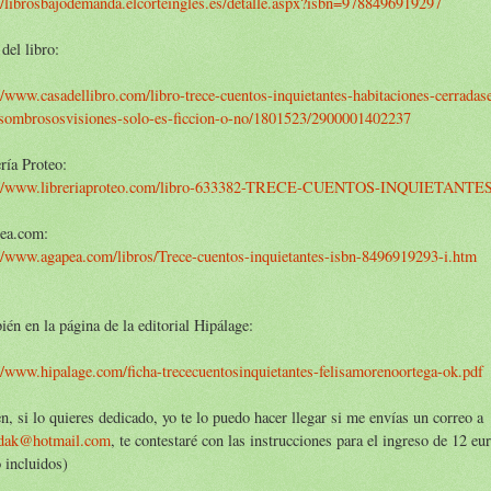
//librosbajodemanda.elcorteingles.es/detalle.aspx?isbn=9788496919297
del libro:
//www.casadellibro.com/libro-trece-cuentos-inquietantes-habitaciones-cerradas
asombrososvisiones-solo-es-ficcion-o-no/1801523/2900001402237
ría Proteo:
://www.libreriaproteo.com/libro-633382-TRECE-CUENTOS-INQUIETANTES
ea.com:
://www.agapea.com/libros/Trece-cuentos-inquietantes-isbn-8496919293-i.htm
én en la página de la editorial Hipálage:
//www.hipalage.com/ficha-trececuentosinquietantes-felisamorenoortega-ok.pdf
n, si lo quieres dedicado, yo te lo puedo hacer llegar si me envías un correo a
idak@hotmail.com
, te contestaré con las instrucciones para el ingreso de 12 eu
 incluidos)