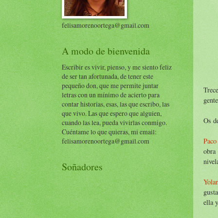
felisamorenoortega@gmail.com
A modo de bienvenida
Escribir es vivir, pienso, y me siento feliz
de ser tan afortunada, de tener este
pequeño don, que me permite juntar
Trece
letras con un mínimo de acierto para
gente
contar historias, esas, las que escribo, las
que vivo. Las que espero que alguien,
Os de
cuando las lea, pueda vivirlas conmigo.
Cuéntame lo que quieras, mi email:
Paco
felisamorenoortega@gmail.com
obra 
nivel
Soñadores
Yola
gusta
ella 