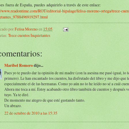
ves fuera de España, puedes adquirirlo a través de este enlace:
//www.readontime.com/ROT/editorial-hipalage/felisa-moreno-ortega/trece-cuen
ietantes_9788496919297.html
icado por
Felisa Moreno
en
15:05
etas:
Trece cuentos Inquietantes
comentarios:
Maribel Romero
dijo...
Pues yo te puedo dar la opinión de mi madre (con la asesina me pasó igual, lo l
primero). Le han encantado los cuentos, ha disfrutado del libro y me dijo que l
especialmente el de las hermanas. Como yo aún no lo he leído no sé a cuál cuent
Ahora me toca a mí. Estoy acabando otro libro también de cuentos y después vo
tuyo. Ya te diré.
De momento me alegro de que esté gustando tanto.
Un abrazo.
22 de octubre de 2010 a las 15:35