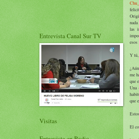
Chu_
felic
Origi
nada 
las 
Entrevista Canal Sur TV
imped
esos
Y tú,
¿Aún 
me ha
que e
Una d
habit
que e
Estos
Visitas
El co
Entrevista en Radio