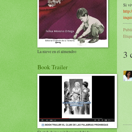
Si vi
http:
inqu
Publ
Etiqu
3 
La nieve en el almendro
Book Trailer