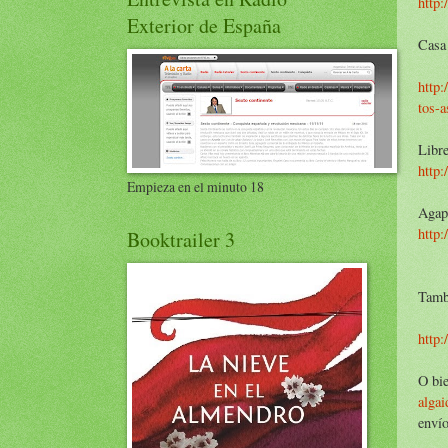
http:
Exterior de España
Casa 
http:
tos-
Libre
http
Empieza en el minuto 18
Agap
http
Booktrailer 3
Tambi
http:
O bie
alga
envío