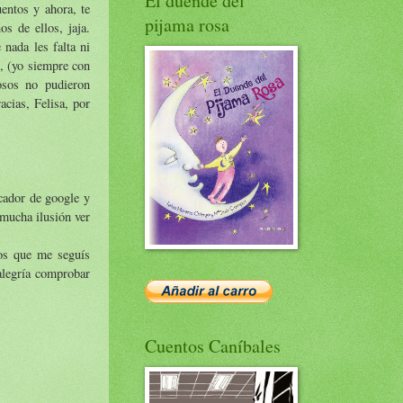
El duende del
uentos y ahora, te
pijama rosa
os de ellos, jaja.
nada les falta ni
, (yo siempre con
osos no pudieron
cias, Felisa, por
scador de google y
mucha ilusión ver
los que me seguís
alegría comprobar
Cuentos Caníbales