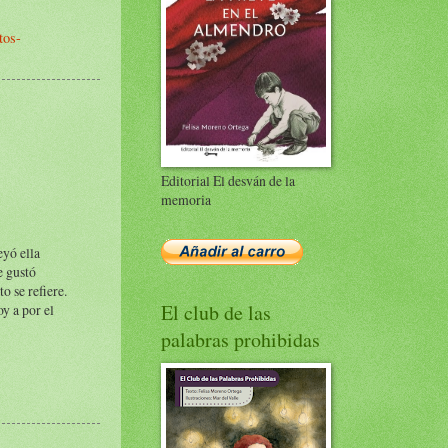
tos-
Editorial El desván de la
memoria
eyó ella
e gustó
o se refiere.
El club de las
y a por el
palabras prohibidas