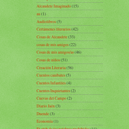
Alcaudete Imaginado
(15)
au
(1)
Audiolibros
(5)
Certámenes literarios
(42)
Cosas de Alcaudete
(33)
cosas de mis amigos
(22)
Cosas de mis amigos/as
(46)
Cosas de niños
(51)
Creación Literaria
(56)
Cuentos caníbales
(5)
Cuentos Infantiles
(4)
Cuentos Inquietantes
(2)
Cuevas del Campo
(2)
Diario Jaén
(3)
Duende
(3)
Economía
(1)
El club de las palabras prohibidas
(11)