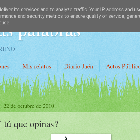
liver its services and to analyze traffic. Your IP address and u
rmance and security metrics to ensure quality of service, gene
as palabras
buse.
ORENO
ones
Mis relatos
Diario Jaén
Actos Públic
s, 22 de octubre de 2010
 tú que opinas?