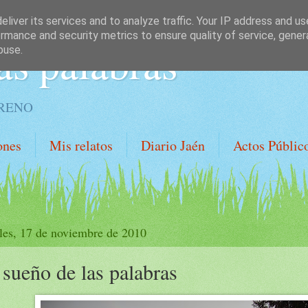
liver its services and to analyze traffic. Your IP address and u
rmance and security metrics to ensure quality of service, gene
as palabras
buse.
ORENO
ones
Mis relatos
Diario Jaén
Actos Públic
les, 17 de noviembre de 2010
 sueño de las palabras