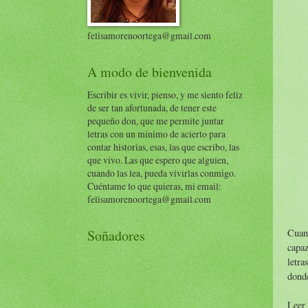
felisamorenoortega@gmail.com
A modo de bienvenida
Escribir es vivir, pienso, y me siento feliz
de ser tan afortunada, de tener este
pequeño don, que me permite juntar
letras con un mínimo de acierto para
contar historias, esas, las que escribo, las
que vivo. Las que espero que alguien,
cuando las lea, pueda vivirlas conmigo.
Cuéntame lo que quieras, mi email:
felisamorenoortega@gmail.com
Cuan
Soñadores
capaz
letra
donde
Leer 