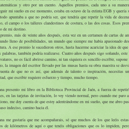
atemáticas y otro por un cuento. Aquellos premios, cada uno a su maner
guir mi sueño en ese momento, estaba en octavo de la extinta EGB y quería s
todo apuntaba a que no podría ser, que tendría que repetir la vida de decen
o, el campo o los talleres clandestinos de costura, o las dos cosas. Esos pr
o de mi destino.
 premio, más de veinte años después, esta vez en un certamen de cartas de a
undo lleno de posibilidades, un mundo que siempre me había apasionado desd
atura. A ese premio le sucedieron otros, hasta hacerme acariciar la idea de que
s palabras, también podría realizarse. Cuatro años después sigo soñando, este 
vatares, no es fácil abrirse camino, ni tan siquiera es sencillo escribir, supon
jo, la imagen del escritor llevado por las musas hasta su obra maestra se des
cuenta de que no es así, que además de talento o inspiración, necesitas u
tad, que escribir requiere esfuerzo y tiempo, mucho tiempo.
a presento mi libro en la Biblioteca Provincial de Jaén, a fuerza de repetir
les, en las tarjetas de invitación, lo voy viendo normal, pero cuando me paro 
xiono, me doy cuenta de que estoy adentrándome en mi sueño, que me abro pas
aso indeciso, camino hacia él.
na me gustaría que me acompañarais, sé que muchos de los que leéis estas 
tos de kilómetros de aquí o que tenéis obligaciones que os lo impiden, per