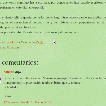
ar que venís conmigo hasta esa sala, por donde antes han pasado escritores 
añarme en este día tan especial.
e siento feliz y quería contarlo, como hago otras veces cuando me asaltan la
legrías se ensanchan al compartirlas y las tristezas se empequeñecen, no sé 
da, pero a mí me funciona.
as por estar ahí. En este día de lluvia os regalo un arcoiris.
icado por
Felisa Moreno
en
15:50
etas:
Mis cosas
 comentarios:
Alfredo
dijo...
Lo de la lluvia es buena señal. Mañana seguro que el ambiente estará más limp
transparente y tu preentación tendrá el brillo que se merece.
Felicidades.
Besos
17 de noviembre de 2010 a las 20:29