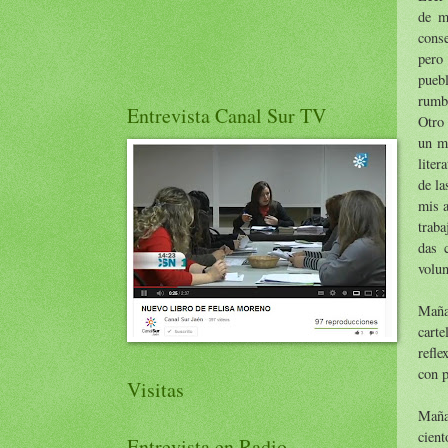
de m
conse
pero 
puebl
rumb
Entrevista Canal Sur TV
Otro
un m
liter
de la
mis a
traba
das 
volun
Mañan
carte
refle
con p
Visitas
Maña
cien
Entrevista en Radio