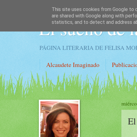
This site uses cookies from Google to de
are shared with Google along with perfo
El sueño de l
statistics, and to detect and address a
PÁGINA LITERARIA DE FELISA M
Alcaudete Imaginado
Publicaci
miérco
El