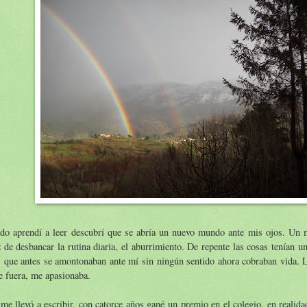
do aprendí a leer descubrí que se abría un nuevo mundo ante mis ojos. Un
 de desbancar la rutina diaria, el aburrimiento. De repente las cosas tenían un
s que antes se amontonaban ante mí sin ningún sentido ahora cobraban vida. L
 fuera, me apasionaba.
me llevó a escribir, con catorce años gané un premio en el colegio, en realid