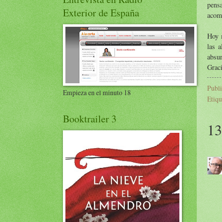
pens
Exterior de España
acomp
Hoy m
las a
absur
Graci
Publ
Empieza en el minuto 18
Etiqu
Booktrailer 3
13