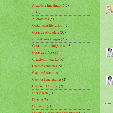
Alcaudete Imaginado
(15)
au
(1)
Audiolibros
(5)
Certámenes literarios
(42)
Cosas de Alcaudete
(33)
cosas de mis amigos
(22)
Cosas de mis amigos/as
(46)
Cosas de niños
(51)
Creación Literaria
(56)
Cuentos caníbales
(5)
Cuentos Infantiles
(4)
Cuentos Inquietantes
(2)
Cuevas del Campo
(2)
Diario Jaén
(3)
Duende
(3)
Economía
(1)
El club de las palabras prohibidas
(11)