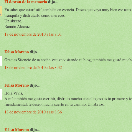
El desván de la memoria
dijo...
Ya sabes que estaré allí, también en esencia. Deseo que vaya muy bien ese acto.
tranquila y disfrutarlo como mereces.
Un abrazo,
Ramón Alcaraz
18 de noviembre de 2010 a las 8:31
Felisa Moreno
dijo...
Gracias Silencio de la noche, estuve visitando tu blog, también me gustó much
18 de noviembre de 2010 a las 8:32
Felisa Moreno
dijo...
Hola Vivis,
A mí también me gusta escribir, disfruto mucho con ello, eso es lo primero y l
fuendamental, te deseo mucha suerte en tu camino. Un abrazo.
18 de noviembre de 2010 a las 8:36
Felisa Moreno
dijo...