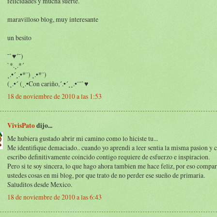
felicidades y mucha suerte.
maravilloso blog, muy interesante
un besito
¯`♥´¯)
`*.¸.*´
¸.•´¸.•*¨) ¸.•*¨)
(¸.•´ (¸.•Con cariño,´.•´¸¸.•¨¯`♥
18 de noviembre de 2010 a las 1:53
VivisPato
dijo...
Me hubiera gustado abrir mi camino como lo hiciste tu...
Me identifique demaciado.. cuando yo aprendi a leer sentia la misma pasion y
escribo definitivamente coincido contigo requiere de esfuerzo e inspiracion.
Pero si te soy sincera, lo que hago ahora tambien me hace feliz, por eso compa
ustedes cosas en mi blog, por que trato de no perder ese sueño de primaria.
Saluditos desde Mexico.
18 de noviembre de 2010 a las 6:43