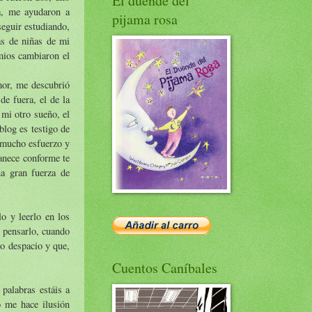
El duende del
a, me ayudaron a
pijama rosa
eguir estudiando,
as de niñas de mi
emios cambiaron el
mor, me descubrió
e fuera, el de la
 mi otro sueño, el
blog es testigo de
e mucho esfuerzo y
vanece conforme te
na gran fuerza de
lo y leerlo en los
a pensarlo, cuando
o despacio y que,
Cuentos Caníbales
palabras estáis a
o me hace ilusión