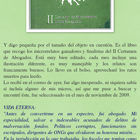
Y digo pequeña por el tamaño del objeto en cuestión. Es el libro
que recoge los microrrelatos ganadores y finalistas del II Certamen
de Abogados. Está muy bien editado, cada mes incluye una
ilustración diferente, es muy manejable y los relatos son
francamente buenos. Lo llevo en el bolso, aprovecharé los ratos
muertos para leerlo.
Lo recibí en el correo de ayer, fue algo inesperado, ni siquiera sabía
si incluía alguno de mis micros, así que me puse a buscar y
encontré éste, fue seleccionado en el mes de noviembre de 2009.
VIDA ETERNA:
"Antes de convertirme en un espectro, fui abogado. Mi
especialidad, salvar a indeseables acusados de delitos de
malversación fondos. Políticos corruptos, funcionarios sin
escrúpulos, dirigentes de ONGs que olvidaron su honrosa misión…
En la jurisdicción en la que trabajaba, los fiscales me temían como