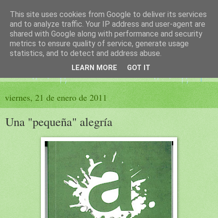
This site uses cookies from Google to deliver its services
El sueño de las palabras
and to analyze traffic. Your IP address and user-agent are
shared with Google along with performance and security
metrics to ensure quality of service, generate usage
PÁGINA LITERARIA DE FELISA MORENO
statistics, and to detect and address abuse.
LEARN MORE
GOT IT
▼
viernes, 21 de enero de 2011
Una "pequeña" alegría