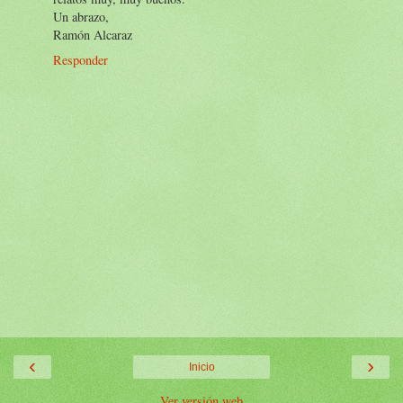
Un abrazo,
Ramón Alcaraz
Responder
‹
›
Inicio
Ver versión web