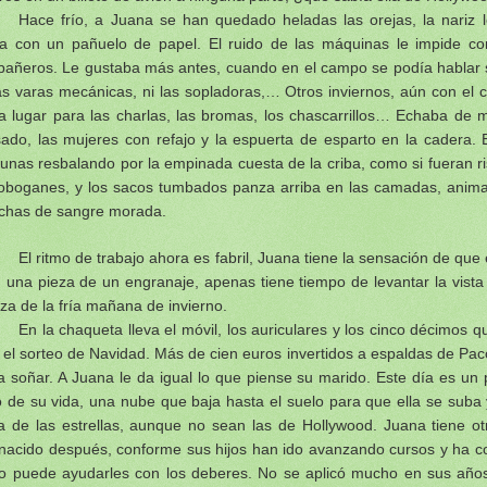
Hace frío, a Juana se han quedado heladas las orejas, la nariz l
ia con un pañuelo de papel. El ruido de las máquinas le impide co
añeros. Le gustaba más antes, cuando en el campo se podía hablar s
as varas mecánicas, ni las sopladoras,… Otros inviernos, aún con el
a lugar para las charlas, las bromas, los chascarrillos… Echaba de 
ado, las mujeres con refajo y la espuerta de esparto en la cadera. 
tunas resbalando por la empinada cuesta de la criba, como si fueran r
toboganes, y los sacos tumbados panza arriba en las camadas, anima
has de sangre morada.
El ritmo de trabajo ahora es fabril, Juana tiene la sensación de qu
 una pieza de un engranaje, apenas tiene tiempo de levantar la vista
eza de la fría mañana de invierno.
En la chaqueta lleva el móvil, los auriculares y los cinco décimos
 el sorteo de Navidad. Más de cien euros invertidos a espaldas de Paco
a soñar. A Juana le da igual lo que piense su marido. Este día es un 
o de su vida, una nube que baja hasta el suelo para que ella se sub
a de las estrellas, aunque no sean las de Hollywood. Juana tiene o
nacido después, conforme sus hijos han ido avanzando cursos y ha 
o puede ayudarles con los deberes. No se aplicó mucho en sus años