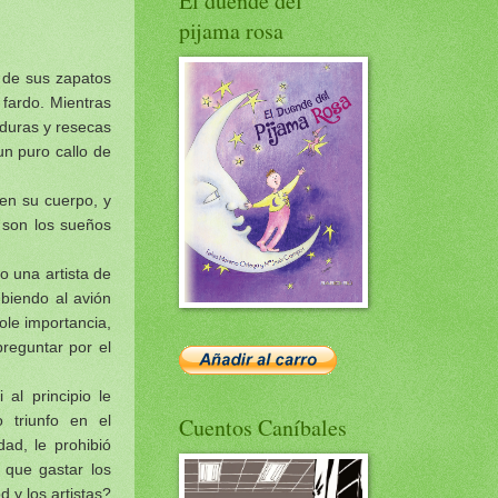
El duende del
pijama rosa
 de sus zapatos
 fardo. Mientras
 duras y resecas
un puro callo de
 en su cuerpo, y
e son los sueños
 una artista de
biendo al avión
ole importancia,
preguntar por el
al principio le
o triunfo en el
Cuentos Caníbales
dad, le prohibió
 que gastar los
 y los artistas?