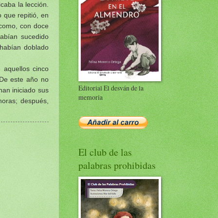
caba la lección.
o que repitió, en
e como, con doce
abían sucedido
 habían doblado
 aquellos cinco
 De este año no
Editorial El desván de la
han iniciado sus
memoria
horas; después,
El club de las
palabras prohibidas