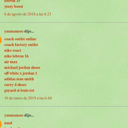
lebron 15
yeezy boost
6 de agosto de 2018 a las 4:23
yanmaneee
dijo...
coach outlet online
coach factory outlet
nike react
nike lebron 16
air max
michael jordan shoes
off white x jordan 1
adidas stan smith
curry 4 shoes
goyard st louis tot
16 de enero de 2019 a las 6:44
yanmaneee
dijo...
nmd