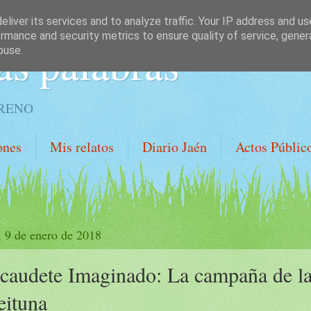
liver its services and to analyze traffic. Your IP address and u
rmance and security metrics to ensure quality of service, gene
as palabras
buse.
ORENO
ones
Mis relatos
Diario Jaén
Actos Públic
, 9 de enero de 2018
caudete Imaginado: La campaña de l
eituna