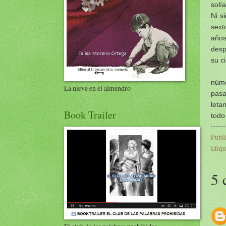
solí
Ni s
sext
años
desp
su c
núme
La nieve en el almendro
pasa
leta
Book Trailer
todo
Publ
Etiqu
5 