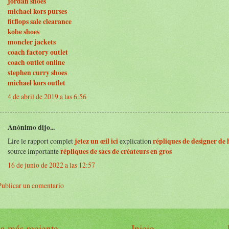
jordan shoes
michael kors purses
fitflops sale clearance
kobe shoes
moncler jackets
coach factory outlet
coach outlet online
stephen curry shoes
michael kors outlet
4 de abril de 2019 a las 6:56
Anónimo dijo...
Lire le rapport complet
jetez un œil ici
explication
répliques de designer de 
source importante
répliques de sacs de créateurs en gros
16 de junio de 2022 a las 12:57
Publicar un comentario
a más reciente
Inicio