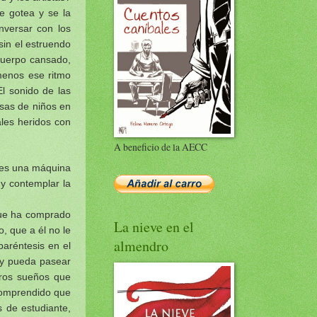
e gotea y se la
nversar con los
in el estruendo
 cuerpo cansado,
menos ese ritmo
El sonido de las
isas de niños en
les heridos con
A beneficio de la AECC
e es una máquina
 y contemplar la
 que ha comprado
La nieve en el
, que a él no le
almendro
paréntesis en el
a y pueda pasear
tros sueños que
comprendido que
 de estudiante,