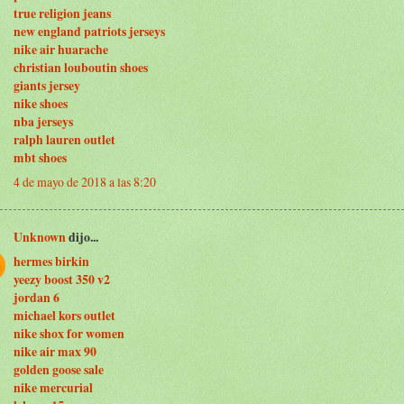
true religion jeans
new england patriots jerseys
nike air huarache
christian louboutin shoes
giants jersey
nike shoes
nba jerseys
ralph lauren outlet
mbt shoes
4 de mayo de 2018 a las 8:20
Unknown
dijo...
hermes birkin
yeezy boost 350 v2
jordan 6
michael kors outlet
nike shox for women
nike air max 90
golden goose sale
nike mercurial