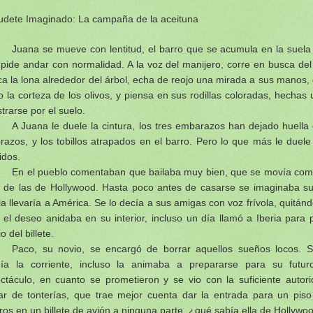
udete Imaginado: La campaña de la aceituna
Juana se mueve con lentitud, el barro que se acumula en la suela
mpide andar con normalidad. A la voz del manijero, corre en busca del
ca la lona alrededor del árbol, echa de reojo una mirada a sus manos,
 la corteza de los olivos, y piensa en sus rodillas coloradas, hechas 
strarse por el suelo.
A Juana le duele la cintura, los tres embarazos han dejado huella
brazos, y los tobillos atrapados en el barro. Pero lo que más le duel
idos.
En el pueblo comentaban que bailaba muy bien, que se movía como
, de las de Hollywood. Hasta poco antes de casarse se imaginaba su
la llevaría a América. Se lo decía a sus amigas con voz frívola, quitánd
 el deseo anidaba en su interior, incluso un día llamó a Iberia para 
o del billete.
Paco, su novio, se encargó de borrar aquellos sueños locos. Si 
ía la corriente, incluso la animaba a prepararse para su futur
ctáculo, en cuanto se prometieron y se vio con la suficiente autori
ar de tonterías, que trae mejor cuenta dar la entrada para un piso
ros en un billete de avión a ninguna parte, ¿qué sabía ella de Hollywood