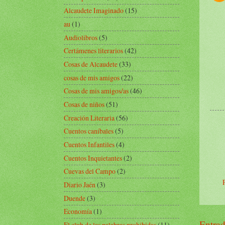
Alcaudete Imaginado
(15)
au
(1)
Audiolibros
(5)
Certámenes literarios
(42)
Cosas de Alcaudete
(33)
cosas de mis amigos
(22)
Cosas de mis amigos/as
(46)
Cosas de niños
(51)
Creación Literaria
(56)
Cuentos caníbales
(5)
Cuentos Infantiles
(4)
Cuentos Inquietantes
(2)
Cuevas del Campo
(2)
Diario Jaén
(3)
Duende
(3)
Economía
(1)
Entrad
El club de las palabras prohibidas
(11)