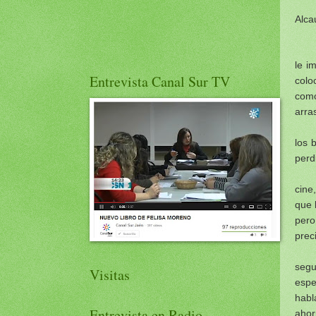
Alca
le i
Entrevista Canal Sur TV
colo
como
arra
los 
perd
cine
que 
pero
preci
segu
Visitas
espe
habl
Entrevista en Radio
ahor