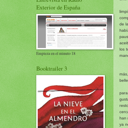
Exterior de España
limp
comp
de l
habí
paus
acei
los 
Empieza en el minuto 18
manc
Booktrailer 3
más,
bell
para
gust
rest
cerc
han 
ya n