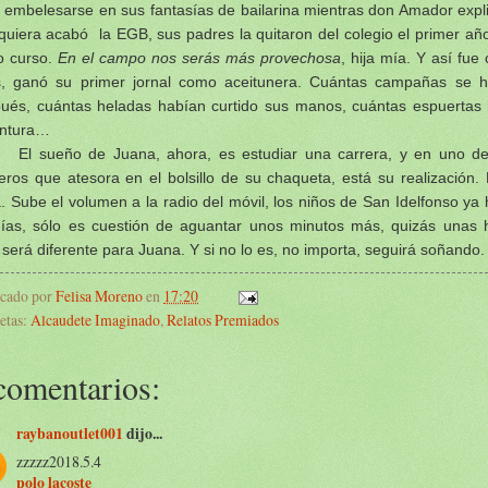
a embelesarse en sus fantasías de bailarina mientras don Amador expli
iquiera acabó
la EGB
, sus padres la quitaron del colegio el primer añ
o curso.
En el campo nos serás más provechosa
, hija mía. Y así fu
, ganó su primer jornal como aceitunera. Cuántas campañas se h
ués, cuántas heladas habían curtido sus manos, cuántas espuertas
intura…
El sueño de Juana, ahora, es estudiar una carrera, y en uno de
ros que atesora en el bolsillo de su chaqueta, está su realización.
. Sube el volumen a la radio del móvil, los niños de San Idelfonso ya 
nías, sólo es cuestión de aguantar unos minutos más, quizás unas 
 será diferente para Juana. Y si no lo es, no importa, seguirá soñando.
icado por
Felisa Moreno
en
17:20
etas:
Alcaudete Imaginado
,
Relatos Premiados
comentarios:
raybanoutlet001
dijo...
zzzzz2018.5.4
polo lacoste