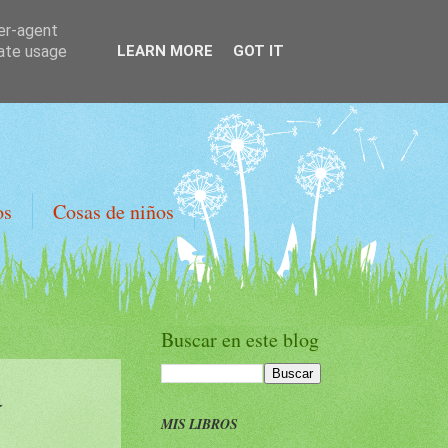
ser-agent
rate usage
LEARN MORE
GOT IT
os
Cosas de niños
Buscar en este blog
a
MIS LIBROS