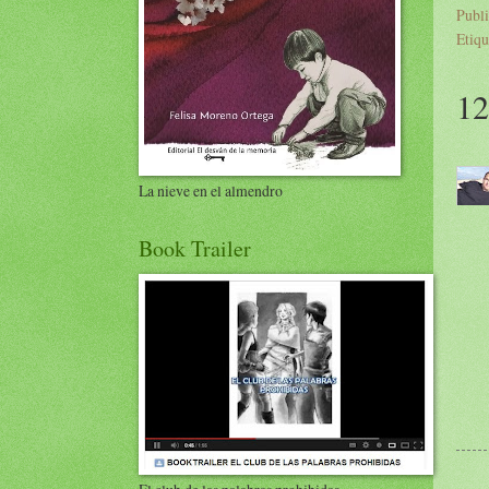
Publ
Etiqu
12
La nieve en el almendro
Book Trailer