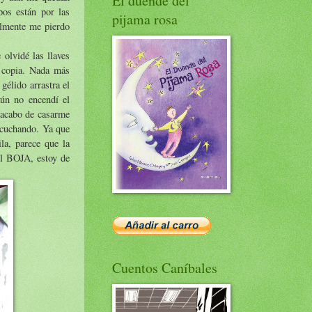
El duende del
pos están por las
pijama rosa
almente me pierdo
 olvidé las llaves
a copia. Nada más
gélido arrastra el
aún no encendí el
 acabo de casarme
scuchando. Ya que
la, parece que la
el BOJA, estoy de
Cuentos Caníbales