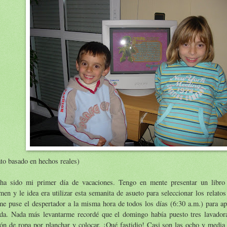
to basado en hechos reales)
ha sido mi primer día de vacaciones. Tengo en mente presentar un libro
men y le idea era utilizar esta semanita de asueto para seleccionar los relatos
e puse el despertador a la misma hora de todos los días (6:30 a.m.) para ap
ada. Nada más levantarme recordé que el domingo había puesto tres lavador
ón de ropa por planchar y colocar. ¡Qué fastidio! Casi son las ocho y medi