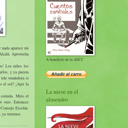
r nada aparece mi
Alcalá. Aprovecha
A beneficio de la AECC
ios! Los niños los
arlos, y ya puesta
 tele vendedora si
o el sol? ¡Ayer la
La nieve en el
 comida. Miro el
almendro
n rato
. Entonces
 Consejo Escolar.
..ya veremos.