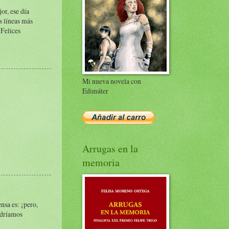
or, ese día
s líneas más
 Felices
Mi nueva novela con
Edimáter
Arrugas en la
memoria
nsa es: ¡pero,
odríamos