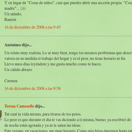
Y en lugar de "Cosas de niños", casi que puedes abrir una sección propia: "Cos
madre"... ;)))
Un saludo,
Ramón
16 de diciembre de 2008 a las 9:45
Anónimo dijo...
Un relato muy realista. Lo sé muy bien, tengo los mismos problemas que descr
valora en su medida el trabajo del hogar y es el peor, no tiene horario ni fin.
Llevo unos días leyéndote y me gusta mucho como lo haces.
Un cálido abrazo
Carmen
16 de diciembre de 2008 a las 9:58
Teresa Cameselle
dijo...
Tal cual la vida misma, para tirarse de los pelos.
Lo peor es que durante el día te vas diciendo a ti misma, bueno, ya escribiré de
de noche estás agotada y ya ni te salen las ideas.
Este verano, en vacaciones, me puse horario. Como mis hijos duermen hasta ta