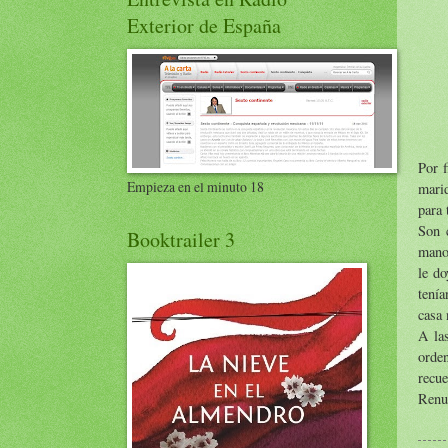
Exterior de España
Por f
Empieza en el minuto 18
mari
para 
Son c
Booktrailer 3
manos
le do
tenía
casa 
A la
orde
recue
Renun