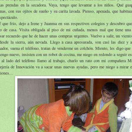
nas prendas en la secadora. Vaya, tengo que levantar a los niños. Qué gua
as, con sus ojitos de sueño y su carita lavada. Pienso, apenada, que habitu
spectáculo.
f que frío, dejo a Irene y Juanma en sus respectivos colegios y descubro que
ro de casa. Visita obligada al piso de mi cuñada, menos mal que tiene un
sar recuerdo que he de hacer unas compras urgentes. Vuelvo a salir, un viento 
 desde la sierra, aún nevada. Llego a casa apresurada, son casi las diez y 
ador, suena el teléfono, tratan de venderme un colchón. Miento, les digo que
tengo nuevo, insisten con un robot de cocina, me niego en redondo a seguir e
y al lado del teléfono llamo al trabajo, charlo un rato con mi compañera Mi
ejería de Innovación va a sacar unas nuevas ayudas, pero me niego a mirar 
ciones…