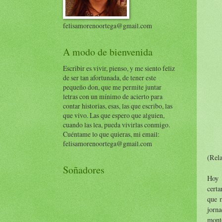
felisamorenoortega@gmail.com
A modo de bienvenida
Escribir es vivir, pienso, y me siento feliz
de ser tan afortunada, de tener este
pequeño don, que me permite juntar
letras con un mínimo de acierto para
contar historias, esas, las que escribo, las
que vivo. Las que espero que alguien,
cuando las lea, pueda vivirlas conmigo.
Cuéntame lo que quieras, mi email:
felisamorenoortega@gmail.com
(Rela
Soñadores
Hoy 
certa
que m
jorn
mont