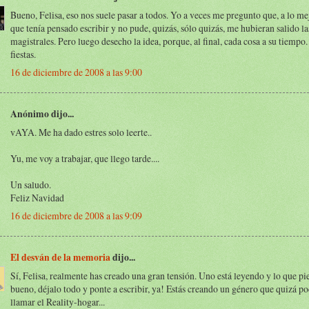
Bueno, Felisa, eso nos suele pasar a todos. Yo a veces me pregunto que, a lo mej
que tenía pensado escribir y no pude, quizás, sólo quizás, me hubieran salido la
magistrales. Pero luego desecho la idea, porque, al final, cada cosa a su tiempo.
fiestas.
16 de diciembre de 2008 a las 9:00
Anónimo dijo...
vAYA. Me ha dado estres solo leerte..
Yu, me voy a trabajar, que llego tarde....
Un saludo.
Feliz Navidad
16 de diciembre de 2008 a las 9:09
El desván de la memoria
dijo...
Sí, Felisa, realmente has creado una gran tensión. Uno está leyendo y lo que pie
bueno, déjalo todo y ponte a escribir, ya! Estás creando un género que quizá p
llamar el Reality-hogar...