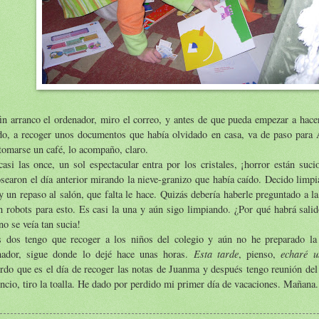
in arranco el ordenador, miro el correo, y antes de que pueda empezar a hace
do, a recoger unos documentos que había olvidado en casa, va de paso para 
tomarse un café, lo acompaño, claro.
asi las once, un sol espectacular entra por los cristales, ¡horror están suc
earon el día anterior mirando la nieve-granizo que había caído. Decido limpi
y un repaso al salón, que falta le hace. Quizás debería haberle preguntado a la
n robots para esto. Es casi la una y aún sigo limpiando. ¿Por qué habrá salid
no se veía tan sucia!
s dos tengo que recoger a los niños del colegio y aún no he preparado la
Esta tarde
echaré u
nador, sigue donde lo dejé hace unas horas.
, pienso,
rdo que es el día de recoger las notas de Juanma y después tengo reunión del
cio, tiro la toalla. He dado por perdido mi primer día de vacaciones. Mañana.