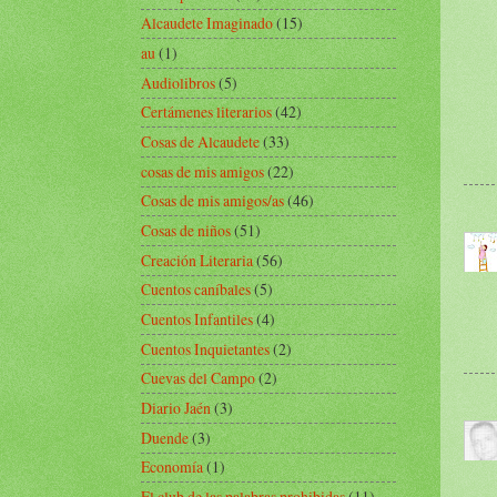
Alcaudete Imaginado
(15)
au
(1)
Audiolibros
(5)
Certámenes literarios
(42)
Cosas de Alcaudete
(33)
cosas de mis amigos
(22)
Cosas de mis amigos/as
(46)
Cosas de niños
(51)
Creación Literaria
(56)
Cuentos caníbales
(5)
Cuentos Infantiles
(4)
Cuentos Inquietantes
(2)
Cuevas del Campo
(2)
Diario Jaén
(3)
Duende
(3)
Economía
(1)
El club de las palabras prohibidas
(11)