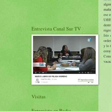
algu
mañan
ese e
Uffff
dent
Entrevista Canal Sur TV
regre
frío
orden
y lo 
esto
Cons
vaca
Visitas
Entrevista en Radio