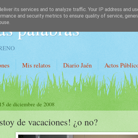
liver its services and to analyze traffic. Your IP address and u
rmance and security metrics to ensure quality of service, gene
as palabras
buse.
ORENO
ones
Mis relatos
Diario Jaén
Actos Públic
 15 de diciembre de 2008
stoy de vacaciones! ¿o no?