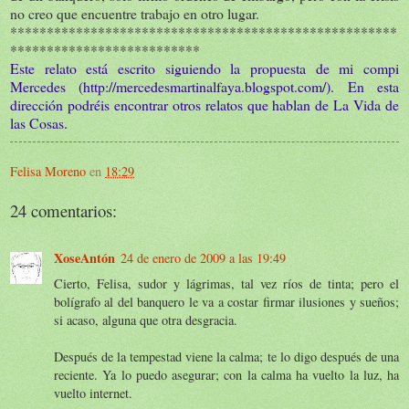
no creo que encuentre trabajo en otro lugar.
*****************************************************
**************************
Este relato está escrito siguiendo la propuesta de mi compi
Mercedes (http://mercedesmartinalfaya.blogspot.com/). En esta
dirección podréis encontrar otros relatos que hablan de La Vida de
las Cosas.
Felisa Moreno
en
18:29
24 comentarios:
XoseAntón
24 de enero de 2009 a las 19:49
Cierto, Felisa, sudor y lágrimas, tal vez ríos de tinta; pero el
bolígrafo al del banquero le va a costar firmar ilusiones y sueños;
si acaso, alguna que otra desgracia.
Después de la tempestad viene la calma; te lo digo después de una
reciente. Ya lo puedo asegurar; con la calma ha vuelto la luz, ha
vuelto internet.