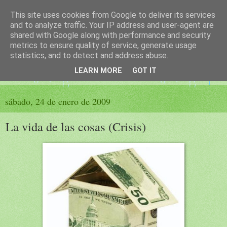
This site uses cookies from Google to deliver its services
El sueño de las palabras
and to analyze traffic. Your IP address and user-agent are
shared with Google along with performance and security
metrics to ensure quality of service, generate usage
PÁGINA LITERARIA DE FELISA MORENO
statistics, and to detect and address abuse.
LEARN MORE
GOT IT
▼
sábado, 24 de enero de 2009
La vida de las cosas (Crisis)