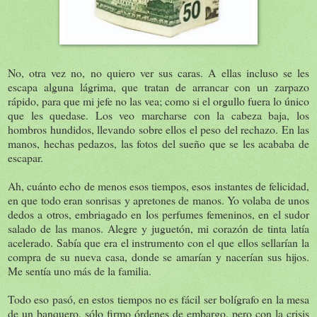
No, otra vez no, no quiero ver sus caras. A ellas incluso se les
escapa alguna lágrima, que tratan de arrancar con un zarpazo
rápido, para que mi jefe no las vea; como si el orgullo fuera lo único
que les quedase. Los veo marcharse con la cabeza baja, los
hombros hundidos, llevando sobre ellos el peso del rechazo. En las
manos, hechas pedazos, las fotos del sueño que se les acababa de
escapar.
Ah, cuánto echo de menos esos tiempos, esos instantes de felicidad,
en que todo eran sonrisas y apretones de manos. Yo volaba de unos
dedos a otros, embriagado en los perfumes femeninos, en el sudor
salado de las manos. Alegre y juguetón, mi corazón de tinta latía
acelerado. Sabía que era el instrumento con el que ellos sellarían la
compra de su nueva casa, donde se amarían y nacerían sus hijos.
Me sentía uno más de la familia.
Todo eso pasó, en estos tiempos no es fácil ser bolígrafo en la mesa
de un banquero, sólo firmo órdenes de embargo, pero con la crisis