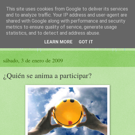
This site uses cookies from Google to deliver its services
El sueño de las palabras
and to analyze traffic. Your IP address and user-agent are
shared with Google along with performance and security
metrics to ensure quality of service, generate usage
PÁGINA LITERARIA DE FELISA MORENO
statistics, and to detect and address abuse.
LEARN MORE
GOT IT
▼
sábado, 3 de enero de 2009
¿Quién se anima a participar?