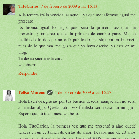
TitoCarlos
7 de febrero de 2009 a las 15:13
A la tercera irá la vencida, aunque... ya que me informas, igual me
presento.
Es broma; igual lo hago, pero será la primera vez que me
presento, y no creo que a la primera de cambio gane. Me ha
fastidiado lo de que no esté publicado, ni siquiera en internet,
pues de lo que mas me gusta que yo haya escrito, ya está en mi
blog.
Te deseo suerte este año.
Un abrazo.
Responder
Felisa Moreno
7 de febrero de 2009 a las 16:57
Hola Escritora,gracias por tus buenos deseos, aunque aún no sé si
a mandar algo. Quedar otra vez finalista sería casi un milagro.
Espero que tú te animes. Un beso.
Hola TitoCarlos, la primera vez que me presenté a algo quedé
tercera en un certamen de cartas de amor, llevaba más de 20 años
sin escribir. A partir de ahí, eso fue en el 2006, me animé a seguir