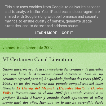
This site uses cookies from Google to deliver its services
El sueño de las palabras
and to analyze traffic. Your IP address and user-agent are
shared with Google along with performance and security
metrics to ensure quality of service, generate usage
PÁGINA LITERARIA DE FELISA MORENO
statistics, and to detect and address abuse.
LEARN MORE
GOT IT
▼
viernes, 6 de febrero de 2009
VI Certamen Canal Literatura
Quiero hacerme eco de la convocatoria del certamen de narrativa
que nos hace la Asociación Canal Literatura. Este es un
certamen especial para mí, he quedado finalista dos veces (2007 y
2008), en las dos ocasiones han ganado compañeras del taller
literario
El Desván del Memoria
(
Mercedes Martin
y
Dorotea
Fulke
). Precisamente en el año 2007 fue cuando conocí a mi
profesor Ramón Alcaraz y cuando decidí apuntarme al taller,
pronto hará dos años. Hay que ver lo que he aprendido desde