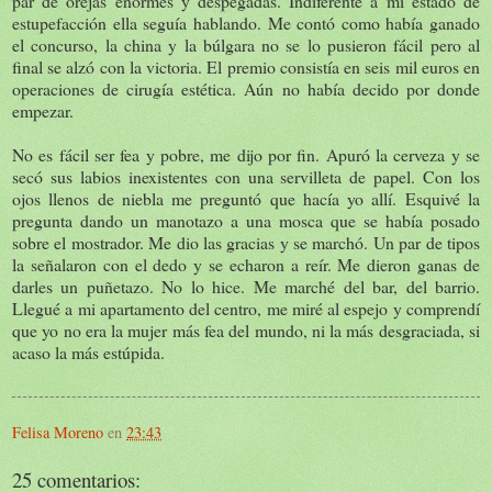
par de orejas enormes y despegadas. Indiferente a mi estado de
estupefacción ella seguía hablando. Me contó como había ganado
el concurso, la china y la búlgara no se lo pusieron fácil pero al
final se alzó con la victoria. El premio consistía en seis mil euros en
operaciones de cirugía estética. Aún no había decido por donde
empezar.
No es fácil ser fea y pobre, me dijo por fin. Apuró la cerveza y se
secó sus labios inexistentes con una servilleta de papel. Con los
ojos llenos de niebla me preguntó que hacía yo allí. Esquivé la
pregunta dando un manotazo a una mosca que se había posado
sobre el mostrador. Me dio las gracias y se marchó. Un par de tipos
la señalaron con el dedo y se echaron a reír. Me dieron ganas de
darles un puñetazo. No lo hice. Me marché del bar, del barrio.
Llegué a mi apartamento del centro, me miré al espejo y comprendí
que yo no era la mujer más fea del mundo, ni la más desgraciada, si
acaso la más estúpida.
Felisa Moreno
en
23:43
25 comentarios: