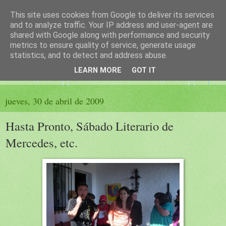
This site uses cookies from Google to deliver its services
El sueño de las palabras
and to analyze traffic. Your IP address and user-agent are
shared with Google along with performance and security
metrics to ensure quality of service, generate usage
PÁGINA LITERARIA DE FELISA MORENO
statistics, and to detect and address abuse.
LEARN MORE
GOT IT
▼
jueves, 30 de abril de 2009
Hasta Pronto, Sábado Literario de
Mercedes, etc.