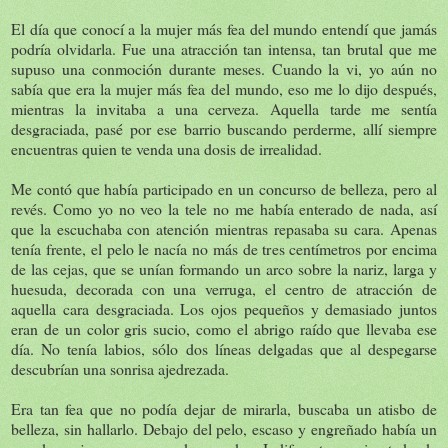
El día que conocí a la mujer más fea del mundo entendí que jamás
podría olvidarla. Fue una atracción tan intensa, tan brutal que me
supuso una conmoción durante meses. Cuando la vi, yo aún no
sabía que era la mujer más fea del mundo, eso me lo dijo después,
mientras la invitaba a una cerveza. Aquella tarde me sentía
desgraciada, pasé por ese barrio buscando perderme, allí siempre
encuentras quien te venda una dosis de irrealidad.
Me contó que había participado en un concurso de belleza, pero al
revés. Como yo no veo la tele no me había enterado de nada, así
que la escuchaba con atención mientras repasaba su cara. Apenas
tenía frente, el pelo le nacía no más de tres centímetros por encima
de las cejas, que se unían formando un arco sobre la nariz, larga y
huesuda, decorada con una verruga, el centro de atracción de
aquella cara desgraciada. Los ojos pequeños y demasiado juntos
eran de un color gris sucio, como el abrigo raído que llevaba ese
día. No tenía labios, sólo dos líneas delgadas que al despegarse
descubrían una sonrisa ajedrezada.
Era tan fea que no podía dejar de mirarla, buscaba un atisbo de
belleza, sin hallarlo. Debajo del pelo, escaso y engreñado había un