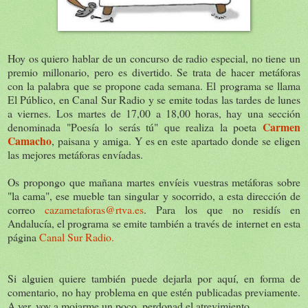
Hoy os quiero hablar de un concurso de radio especial, no tiene un
premio millonario, pero es divertido. Se trata de hacer metáforas
con la palabra que se propone cada semana. El programa se llama
El Público, en Canal Sur Radio y se emite todas las tardes de lunes
a viernes. Los martes de 17,00 a 18,00 horas, hay una sección
Carmen
denominada "Poesía lo serás tú" que realiza la poeta
Camacho
, paisana y amiga. Y es en este apartado donde se eligen
las mejores metáforas envíadas.
Os propongo que mañana martes envíeis vuestras metáforas sobre
"la cama", ese mueble tan singular y socorrido, a esta dirección de
correo
cazametaforas@rtva.es
. Para los que no residís en
Andalucía, el programa se emite también a través de internet en esta
página
Canal Sur Radio.
Si alguien quiere también puede dejarla por aquí, en forma de
comentario, no hay problema en que estén publicadas previamente.
A ver, voy a mojarme un poco, perdonad el atrevimiento.