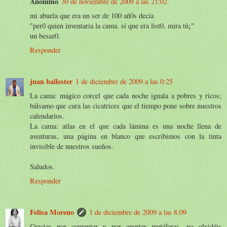
Anónimo
30 de noviembre de 2009 a las 21:02
mi abuela que era un ser de 100 añ0s decia
"per0 quien inventaria la cama. sí que era list0, mira tú¡"
un besaz0.
Responder
juan ballester
1 de diciembre de 2009 a las 0:25
La cama: mágico corcel que cada noche iguala a pobres y ricos;
bálsamo que cura las cicatrices que el tiempo pone sobre nuestros
calendarios.
La cama: atlas en el que cada lámina es una noche llena de
aventuras, una página en blanco que escribimos con la tinta
invisible de nuestros sueños.
Saludos.
Responder
Felisa Moreno
1 de diciembre de 2009 a las 8:09
Gracias por comentar y por aportar metáforas, no olvidéis