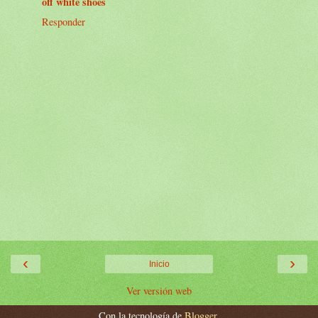
off white shoes
Responder
‹
›
Inicio
Ver versión web
Con la tecnología de
Blogger
.