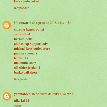
kate spade outlet
Responder
Unknown
6 de agosto de 2018 a las 4:54
chrome hearts outlet
vans outlet
hermes belts
adidas eqt support adv
michael kors outlet store
pandora jewelry
lebron 13
fila online shop
off white jordan 1
basketball shoes
Responder
yanmaneee
16 de enero de 2019 a las 9:57
nike kd 11
yeezy