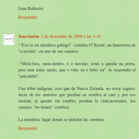
Juan Ballester
Responder
XoseAntón
2 de diciembre de 2009 a las 3:16
-"Eso es un metáfora gallego" -contaba O´Xestal, un humorista de
"a terriña", en uno de sus cuentos.
-"Metá-fora, meta-dentro, é o mesmo; estás a quedar na porta,
pero non teñas medo, que o viño xa o bebo eu" -le respondía el
"paisaniño".
Una tribu indígena, creo que de Nueva Zelanda, no estoy seguro,
decía de los muertos que perdían su sombra al caer y por eso
morían; al quedar sin sombra, perdían la vida(acostados, los
cuerpos "no tienen" sombra).
La metáfora: lugar donde se pierden las sombras
Responder