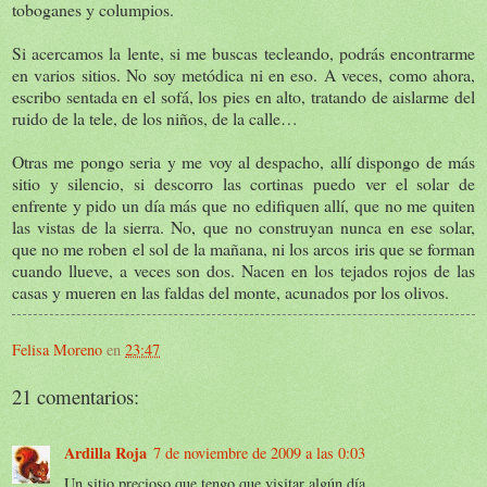
toboganes y columpios.
Si acercamos la lente, si me buscas tecleando, podrás encontrarme
en varios sitios. No soy metódica ni en eso. A veces, como ahora,
escribo sentada en el sofá, los pies en alto, tratando de aislarme del
ruido de la tele, de los niños, de la calle…
Otras me pongo seria y me voy al despacho, allí dispongo de más
sitio y silencio, si descorro las cortinas puedo ver el solar de
enfrente y pido un día más que no edifiquen allí, que no me quiten
las vistas de la sierra. No, que no construyan nunca en ese solar,
que no me roben el sol de la mañana, ni los arcos iris que se forman
cuando llueve, a veces son dos. Nacen en los tejados rojos de las
casas y mueren en las faldas del monte, acunados por los olivos.
Felisa Moreno
en
23:47
21 comentarios:
Ardilla Roja
7 de noviembre de 2009 a las 0:03
Un sitio precioso que tengo que visitar algún día.