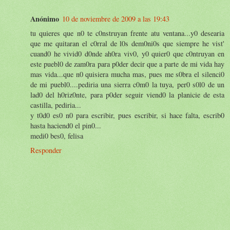
Anónimo
10 de noviembre de 2009 a las 19:43
tu quieres que n0 te c0nstruyan frente atu ventana...y0 desearia
que me quitaran el c0rral de l0s dem0ni0s que siempre he vist'
cuand0 he vivid0 d0nde ah0ra viv0, y0 quier0 que c0ntruyan en
este puebl0 de zam0ra para p0der decir que a parte de mi vida hay
mas vida...que n0 quisiera mucha mas, pues me s0bra el silenci0
de mi puebl0....pediria una sierra c0m0 la tuya, per0 s0l0 de un
lad0 del h0riz0nte, para p0der seguir viend0 la planicie de esta
castilla, pediria...
y t0d0 es0 n0 para escribir, pues escribir, si hace falta, escrib0
hasta haciend0 el pin0...
medi0 bes0, felisa
Responder