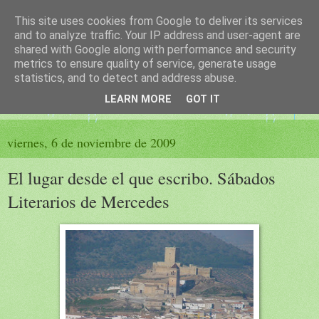
This site uses cookies from Google to deliver its services
El sueño de las palabras
and to analyze traffic. Your IP address and user-agent are
shared with Google along with performance and security
metrics to ensure quality of service, generate usage
PÁGINA LITERARIA DE FELISA MORENO
statistics, and to detect and address abuse.
LEARN MORE
GOT IT
▼
viernes, 6 de noviembre de 2009
El lugar desde el que escribo. Sábados
Literarios de Mercedes