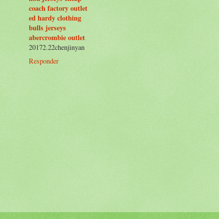
coach factory outlet
ed hardy clothing
bulls jerseys
abercrombie outlet
20172.22chenjinyan
Responder