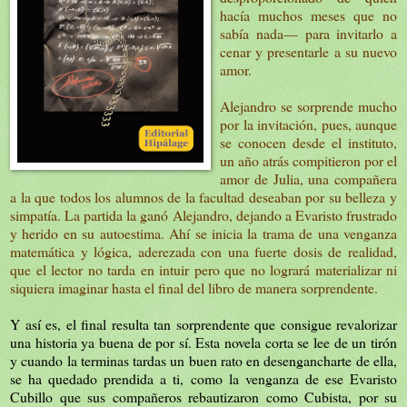
hacía muchos meses que no
sabía nada— para invitarlo a
cenar y presentarle a su nuevo
amor.
Alejandro se sorprende mucho
por la invitación, pues, aunque
se conocen desde el instituto,
un año atrás compitieron por el
amor de Julia, una compañera
a la que todos los alumnos de la facultad deseaban por su belleza y
simpatía. La partida la ganó Alejandro, dejando a Evaristo frustrado
y herido en su autoestima. Ahí se inicia la trama de una venganza
matemática y lógica, aderezada con una fuerte dosis de realidad,
que el lector no tarda en intuir pero que no logrará materializar ni
siquiera imaginar hasta el final del libro de manera sorprendente.
Y así es, el final resulta tan sorprendente que consigue revalorizar
una historia ya buena de por sí. Esta novela corta se lee de un tirón
y cuando la terminas tardas un buen rato en desengancharte de ella,
se ha quedado prendida a ti, como la venganza de ese Evaristo
Cubillo que sus compañeros rebautizaron como Cubista, por su