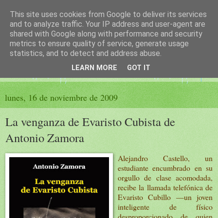
This site uses cookies from Google to deliver its services
El sueño de las palabras
and to analyze traffic. Your IP address and user-agent are
shared with Google along with performance and security
metrics to ensure quality of service, generate usage
PÁGINA LITERARIA DE FELISA MORENO
statistics, and to detect and address abuse.
LEARN MORE
GOT IT
▼
lunes, 16 de noviembre de 2009
La venganza de Evaristo Cubista de
Antonio Zamora
Alejandro Castello, un
estudiante encumbrado en su
orgullo de clase acomodada,
recibe la llamada telefónica de
Evaristo Cubillo —un joven
inteligente de físico
desproporcionado de quien