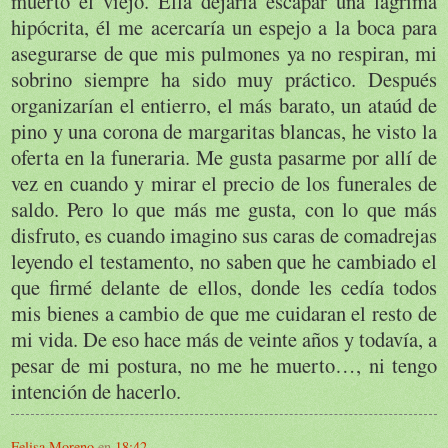
muerto el viejo. Ella dejaría escapar una lágrima
hipócrita, él me acercaría un espejo a la boca para
asegurarse de que mis pulmones ya no respiran, mi
sobrino siempre ha sido muy práctico. Después
organizarían el entierro, el más barato, un ataúd de
pino y una corona de margaritas blancas, he visto la
oferta en la funeraria. Me gusta pasarme por allí de
vez en cuando y mirar el precio de los funerales de
saldo. Pero lo que más me gusta, con lo que más
disfruto, es cuando imagino sus caras de comadrejas
leyendo el testamento, no saben que he cambiado el
que firmé delante de ellos, donde les cedía todos
mis bienes a cambio de que me cuidaran el resto de
mi vida. De eso hace más de veinte años y todavía, a
pesar de mi postura, no me he muerto…, ni tengo
intención de hacerlo.
Felisa Moreno
en
18:42