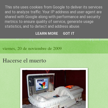
This site uses cookies from Google to deliver its services
El sueño de las palabras
and to analyze traffic. Your IP address and user-agent are
shared with Google along with performance and security
metrics to ensure quality of service, generate usage
PÁGINA LITERARIA DE FELISA MORENO
statistics, and to detect and address abuse.
LEARN MORE
GOT IT
▼
viernes, 20 de noviembre de 2009
Hacerse el muerto