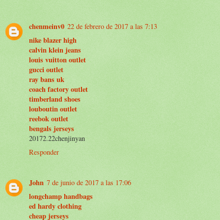
chenmeinv0
22 de febrero de 2017 a las 7:13
nike blazer high
calvin klein jeans
louis vuitton outlet
gucci outlet
ray bans uk
coach factory outlet
timberland shoes
louboutin outlet
reebok outlet
bengals jerseys
20172.22chenjinyan
Responder
John
7 de junio de 2017 a las 17:06
longchamp handbags
ed hardy clothing
cheap jerseys