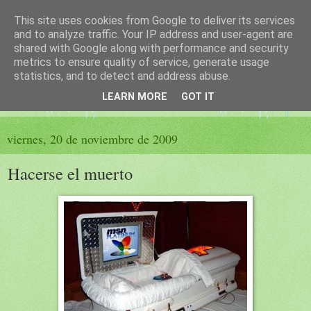
This site uses cookies from Google to deliver its services
El sueño de las palabras
and to analyze traffic. Your IP address and user-agent are
shared with Google along with performance and security
metrics to ensure quality of service, generate usage
PÁGINA LITERARIA DE FELISA MORENO
statistics, and to detect and address abuse.
LEARN MORE
GOT IT
▼
viernes, 20 de noviembre de 2009
Hacerse el muerto