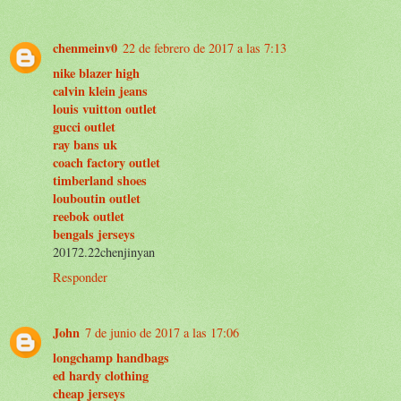
chenmeinv0
22 de febrero de 2017 a las 7:13
nike blazer high
calvin klein jeans
louis vuitton outlet
gucci outlet
ray bans uk
coach factory outlet
timberland shoes
louboutin outlet
reebok outlet
bengals jerseys
20172.22chenjinyan
Responder
John
7 de junio de 2017 a las 17:06
longchamp handbags
ed hardy clothing
cheap jerseys