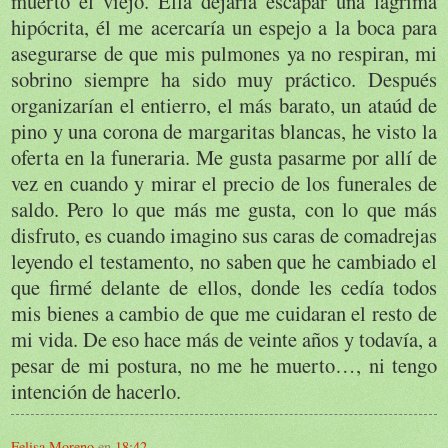
muerto el viejo. Ella dejaría escapar una lágrima
hipócrita, él me acercaría un espejo a la boca para
asegurarse de que mis pulmones ya no respiran, mi
sobrino siempre ha sido muy práctico. Después
organizarían el entierro, el más barato, un ataúd de
pino y una corona de margaritas blancas, he visto la
oferta en la funeraria. Me gusta pasarme por allí de
vez en cuando y mirar el precio de los funerales de
saldo. Pero lo que más me gusta, con lo que más
disfruto, es cuando imagino sus caras de comadrejas
leyendo el testamento, no saben que he cambiado el
que firmé delante de ellos, donde les cedía todos
mis bienes a cambio de que me cuidaran el resto de
mi vida. De eso hace más de veinte años y todavía, a
pesar de mi postura, no me he muerto…, ni tengo
intención de hacerlo.
Felisa Moreno
en
18:42