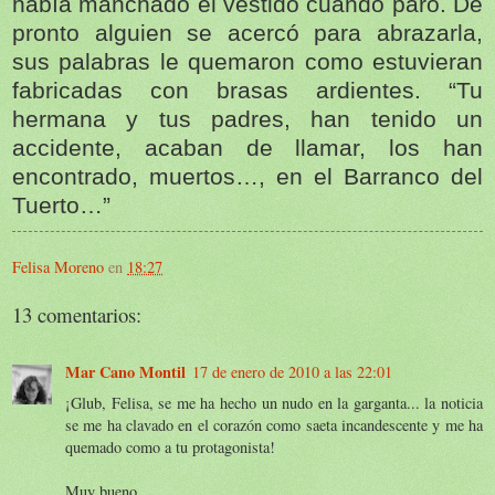
había manchado el vestido cuando paró. De
pronto alguien se acercó para abrazarla,
sus palabras le quemaron como estuvieran
fabricadas con brasas ardientes. “Tu
hermana y tus padres, han tenido un
accidente, acaban de llamar, los han
encontrado, muertos…, en el Barranco del
Tuerto…”
Felisa Moreno
en
18:27
13 comentarios:
Mar Cano Montil
17 de enero de 2010 a las 22:01
¡Glub, Felisa, se me ha hecho un nudo en la garganta... la noticia
se me ha clavado en el corazón como saeta incandescente y me ha
quemado como a tu protagonista!
Muy bueno.