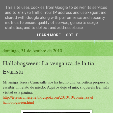
This site uses cookies from Google to deliver its services
El sueño de las palabras
and to analyze traffic. Your IP address and user-agent are
shared with Google along with performance and security
metrics to ensure quality of service, generate usage
PÁGINA LITERARIA DE FELISA MORENO
statistics, and to detect and address abuse.
LEARN MORE
GOT IT
▼
domingo, 31 de octubre de 2010
Hallobogween: La venganza de la tía
Evarista
Mi amiga Teresa Camesalle nos ha hecho una terrorífica propuesta,
escribir un relato de miedo. Aquí os dejo el mío, si quereís leer más
visitad esta página:
http://teresacameselle.blogspot.com/2010/10/comienza-el-
halloblogween.html