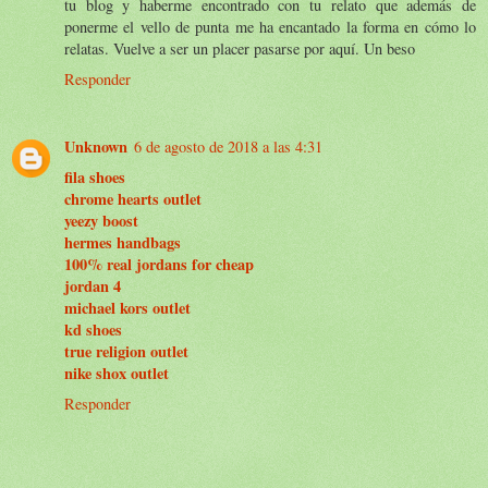
tu blog y haberme encontrado con tu relato que además de
ponerme el vello de punta me ha encantado la forma en cómo lo
relatas. Vuelve a ser un placer pasarse por aquí. Un beso
Responder
Unknown
6 de agosto de 2018 a las 4:31
fila shoes
chrome hearts outlet
yeezy boost
hermes handbags
100% real jordans for cheap
jordan 4
michael kors outlet
kd shoes
true religion outlet
nike shox outlet
Responder