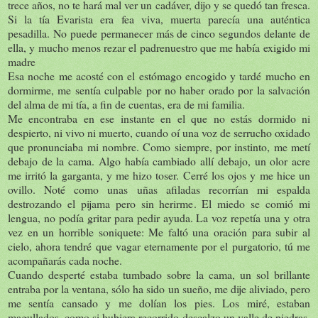
trece años, no te hará mal ver un cadáver, dijo y se quedó tan fresca.
Si la tía Evarista era fea viva, muerta parecía una auténtica
pesadilla. No puede permanecer más de cinco segundos delante de
ella, y mucho menos rezar el padrenuestro que me había exigido mi
madre
Esa noche me acosté con el estómago encogido y tardé mucho en
dormirme, me sentía culpable por no haber orado por la salvación
del alma de mi tía, a fin de cuentas, era de mi familia.
Me encontraba en ese instante en el que no estás dormido ni
despierto, ni vivo ni muerto, cuando oí una voz de serrucho oxidado
que pronunciaba mi nombre. Como siempre, por instinto, me metí
debajo de la cama. Algo había cambiado allí debajo, un olor acre
me irritó la garganta, y me hizo toser. Cerré los ojos y me hice un
ovillo. Noté como unas uñas afiladas recorrían mi espalda
destrozando el pijama pero sin herirme. El miedo se comió mi
lengua, no podía gritar para pedir ayuda. La voz repetía una y otra
vez en un horrible soniquete: Me faltó una oración para subir al
cielo, ahora tendré que vagar eternamente por el purgatorio, tú me
acompañarás cada noche.
Cuando desperté estaba tumbado sobre la cama, un sol brillante
entraba por la ventana, sólo ha sido un sueño, me dije aliviado, pero
me sentía cansado y me dolían los pies. Los miré, estaban
magullados, como si hubiera recorrido descalzo un valle de piedras.