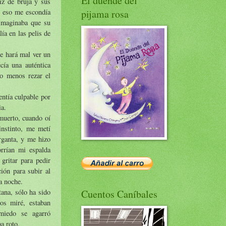
El duende del
iz de bruja y sus
or eso me escondía
pijama rosa
 imaginaba que su
ía en las pelis de
te hará mal ver un
cía una auténtica
o menos rezar el
ntía culpable por
ia.
 muerto, cuando oí
nstinto, me metí
rganta, y me hizo
rrían mi espalda
gritar para pedir
ión para subir al
a noche.
tana, sólo ha sido
Cuentos Caníbales
os miré, estaban
miedo se agarró
a roto.