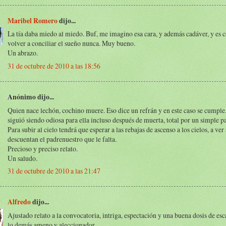
Maribel Romero
dijo...
La tía daba miedo al miedo. Buf, me imagino esa cara, y además cadáver, y es
volver a conciliar el sueño nunca. Muy bueno.
Un abrazo.
31 de octubre de 2010 a las 18:56
Anónimo dijo...
Quien nace lechón, cochino muere. Eso dice un refrán y en este caso se cumple.
siguió siendo odiosa para ella incluso después de muerta, total por un simple p
Para subir al cielo tendrá que esperar a las rebajas de ascenso a los cielos, a ver 
descuentan el padrenuestro que le falta.
Precioso y preciso relato.
Un saludo.
31 de octubre de 2010 a las 21:47
Alfredo
dijo...
Ajustado relato a la convocatoria, intriga, espectación y una buena dosis de esc
lo demás ameno y aleccionador.