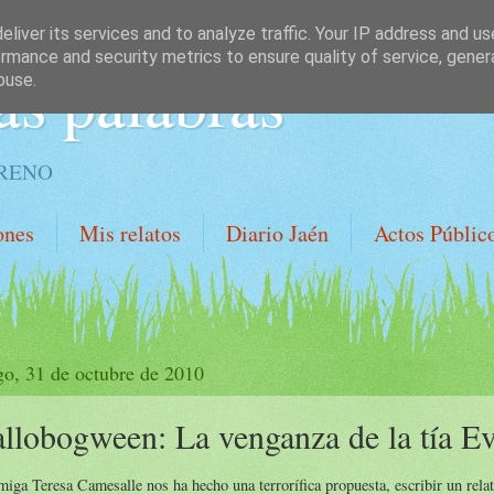
liver its services and to analyze traffic. Your IP address and u
rmance and security metrics to ensure quality of service, gene
as palabras
buse.
ORENO
ones
Mis relatos
Diario Jaén
Actos Públic
o, 31 de octubre de 2010
llobogween: La venganza de la tía Ev
iga Teresa Camesalle nos ha hecho una terrorífica propuesta, escribir un rela