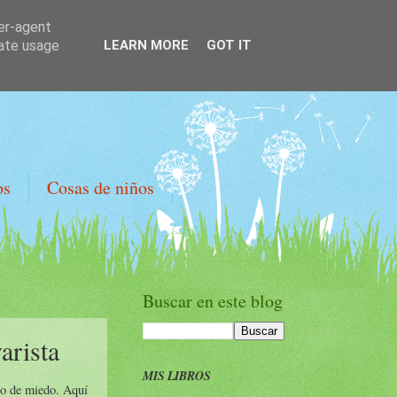
ser-agent
rate usage
LEARN MORE
GOT IT
os
Cosas de niños
Buscar en este blog
arista
MIS LIBROS
to de miedo. Aquí