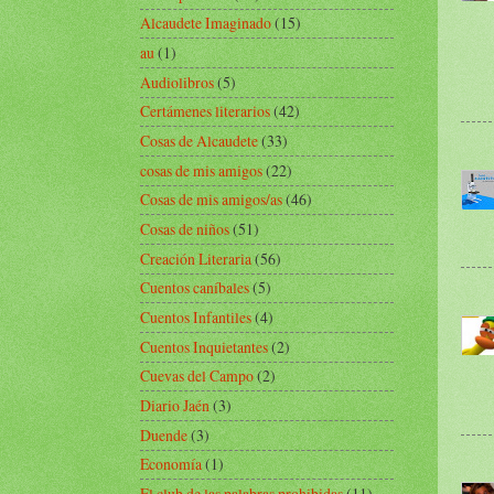
Alcaudete Imaginado
(15)
au
(1)
Audiolibros
(5)
Certámenes literarios
(42)
Cosas de Alcaudete
(33)
cosas de mis amigos
(22)
Cosas de mis amigos/as
(46)
Cosas de niños
(51)
Creación Literaria
(56)
Cuentos caníbales
(5)
Cuentos Infantiles
(4)
Cuentos Inquietantes
(2)
Cuevas del Campo
(2)
Diario Jaén
(3)
Duende
(3)
Economía
(1)
El club de las palabras prohibidas
(11)