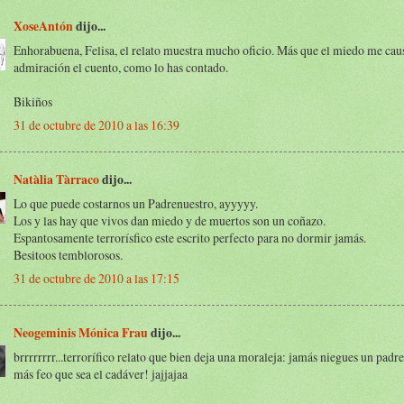
XoseAntón
dijo...
Enhorabuena, Felisa, el relato muestra mucho oficio. Más que el miedo me cau
admiración el cuento, como lo has contado.
Bikiños
31 de octubre de 2010 a las 16:39
Natàlia Tàrraco
dijo...
Lo que puede costarnos un Padrenuestro, ayyyyy.
Los y las hay que vivos dan miedo y de muertos son un coñazo.
Espantosamente terrorísfico este escrito perfecto para no dormir jamás.
Besitoos temblorosos.
31 de octubre de 2010 a las 17:15
Neogeminis Mónica Frau
dijo...
brrrrrrrr...terrorífico relato que bien deja una moraleja: jamás niegues un padr
más feo que sea el cadáver! jajjajaa