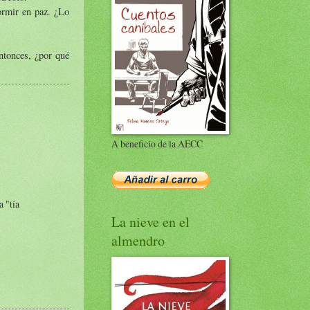
ormir en paz. ¿Lo
ntonces, ¿por qué
A beneficio de la AECC
a "tía
La nieve en el
almendro