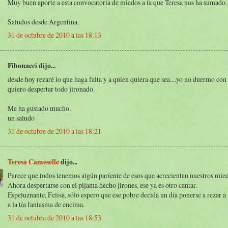
Muy buen aporte a esta convocatoria de miedos a la que Teresa nos ha sumado.
Saludos desde Argentina.
31 de octubre de 2010 a las 18:13
Fibonacci dijo...
desde hoy rezaré lo que haga falta y a quien quiera que sea....yo no duermo con
quiero despertar todo jironado.
Me ha gustado mucho.
un saludo
31 de octubre de 2010 a las 18:21
Teresa Cameselle
dijo...
Parece que todos tenemos algún pariente de esos que acrecientan nuestros miedo
Ahora despertarse con el pijama hecho jirones, ese ya es otro cantar.
Espeluznante, Felisa, sólo espero que ese pobre decida un día ponerse a rezar a v
a la tía fantasma de encima.
31 de octubre de 2010 a las 18:53