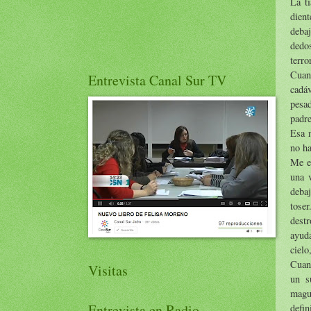
La tí
dient
deba
dedos
terror
Cuand
Entrevista Canal Sur TV
cadáv
pesa
padr
Esa 
no ha
Me en
una 
debaj
tose
dest
ayuda
cielo
Cuand
Visitas
un s
magu
Entrevista en Radio
defin