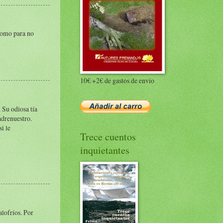
 como para no
10€ +2€ de gastos de envío
 Su odiosa tía
adrenuestro.
si le
Trece cuentos
inquietantes
alofríos. Por