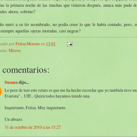
fue la primera noche de las muchas que vinieron después, nunca más pude d
ndes ahora, sobrino?
ño miró a su tío asombrado, no podía creer lo que le había contado, pero, e
 siempre aquellas ojeras moradas, casi negras?
icado por
Felisa Moreno
en
13:01
etas:
Micros
 comentarios:
Susana
dijo...
Lo peor de leer este relato es que me ha hecho recordar que yo también tuve un
Evarista"... Ufff... Quizá todos hayamos tenido una.
Inquietante, Felisa. Muy inquietante.
Un abrazo.
31 de octubre de 2010 a las 15:27