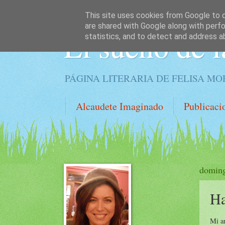
This site uses cookies from Google to de
are shared with Google along with perfo
El sueño de l
statistics, and to detect and address a
PÁGINA LITERARIA DE FELISA M
Alcaudete Imaginado
Publicaci
doming
Ha
Mi am