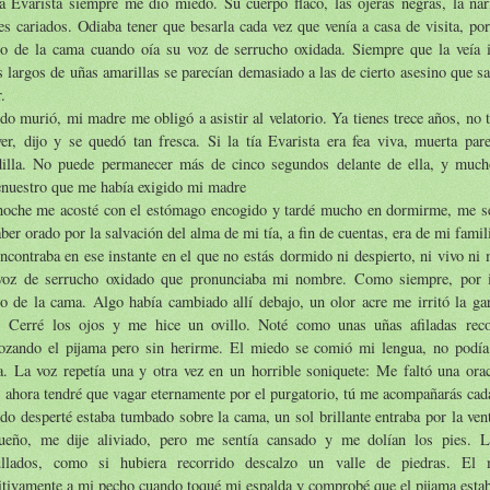
a Evarista siempre me dio miedo. Su cuerpo flaco, las ojeras negras, la nar
es cariados. Odiaba tener que besarla cada vez que venía a casa de visita, p
jo de la cama cuando oía su voz de serrucho oxidada. Siempre que la veía
 largos de uñas amarillas se parecían demasiado a las de cierto asesino que sal
.
o murió, mi madre me obligó a asistir al velatorio. Ya tienes trece años, no 
er, dijo y se quedó tan fresca. Si la tía Evarista era fea viva, muerta pare
dilla. No puede permanecer más de cinco segundos delante de ella, y much
enuestro que me había exigido mi madre
noche me acosté con el estómago encogido y tardé mucho en dormirme, me se
ber orado por la salvación del alma de mi tía, a fin de cuentas, era de mi famil
contraba en ese instante en el que no estás dormido ni despierto, ni vivo ni
voz de serrucho oxidado que pronunciaba mi nombre. Como siempre, por i
o de la cama. Algo había cambiado allí debajo, un olor acre me irritó la ga
r. Cerré los ojos y me hice un ovillo. Noté como unas uñas afiladas reco
rozando el pijama pero sin herirme. El miedo se comió mi lengua, no podía 
. La voz repetía una y otra vez en un horrible soniquete: Me faltó una orac
, ahora tendré que vagar eternamente por el purgatorio, tú me acompañarás cad
o desperté estaba tumbado sobre la cama, un sol brillante entraba por la ven
ueño, me dije aliviado, pero me sentía cansado y me dolían los pies. L
llados, como si hubiera recorrido descalzo un valle de piedras. El 
itivamente a mi pecho cuando toqué mi espalda y comprobé que el pijama estab