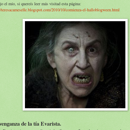
jo el mío, si quereís leer más visitad esta página:
//teresacameselle.blogspot.com/2010/10/comienza-el-halloblogween.html
venganza de la tía Evarista.