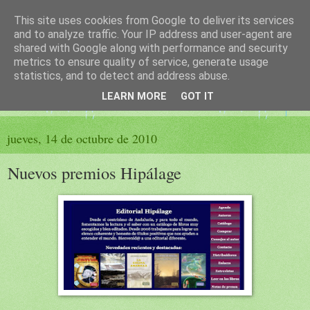
This site uses cookies from Google to deliver its services
El sueño de las palabras
and to analyze traffic. Your IP address and user-agent are
shared with Google along with performance and security
metrics to ensure quality of service, generate usage
PÁGINA LITERARIA DE FELISA MORENO
statistics, and to detect and address abuse.
LEARN MORE
GOT IT
▼
jueves, 14 de octubre de 2010
Nuevos premios Hipálage