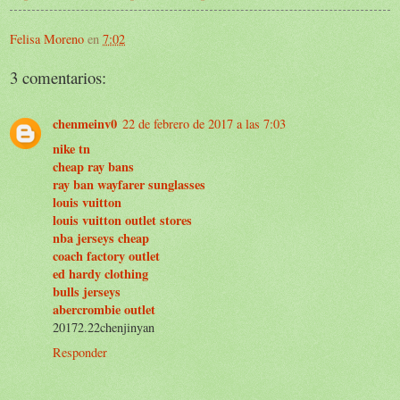
Felisa Moreno
en
7:02
3 comentarios:
chenmeinv0
22 de febrero de 2017 a las 7:03
nike tn
cheap ray bans
ray ban wayfarer sunglasses
louis vuitton
louis vuitton outlet stores
nba jerseys cheap
coach factory outlet
ed hardy clothing
bulls jerseys
abercrombie outlet
20172.22chenjinyan
Responder