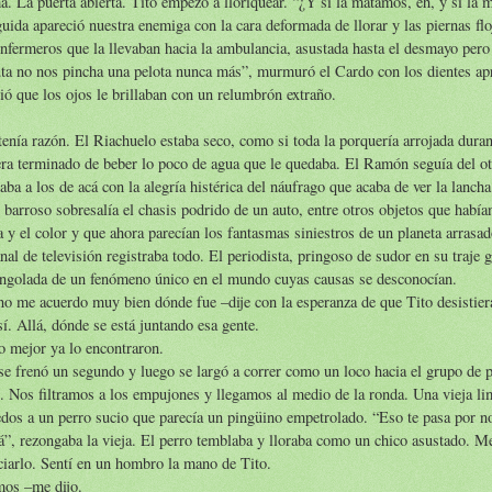
. La puerta abierta. Tito empezó a lloriquear. “¿Y si la matamos, eh, y si la
uida apareció nuestra enemiga con la cara deformada de llorar y las piernas flo
nfermeros que la llevaban hacia la ambulancia, asustada hasta el desmayo pero 
ta no nos pincha una pelota nunca más”, murmuró el Cardo con los dientes a
ió que los ojos le brillaban con un relumbrón extraño.
tenía razón. El Riachuelo estaba seco, como si toda la porquería arrojada dura
ra terminado de beber lo poco de agua que le quedaba. El Ramón seguía del ot
aba a los de acá con la alegría histérica del náufrago que acaba de ver la lancha
 barroso sobresalía el chasis podrido de un auto, entre otros objetos que había
 y el color y que ahora parecían los fantasmas siniestros de un planeta arrasa
nal de televisión registraba todo. El periodista, pringoso de sudor en su traje 
engolada de un fenómeno único en el mundo cuyas causas se desconocían.
no me acuerdo muy bien dónde fue –dije con la esperanza de que Tito desistier
sí. Allá, dónde se está juntando esa gente.
o mejor ya lo encontraron.
se frenó un segundo y luego se largó a correr como un loco hacia el grupo de 
. Nos filtramos a los empujones y llegamos al medio de la ronda. Una vieja li
os a un perro sucio que parecía un pingüino empetrolado. “Eso te pasa por no
, rezongaba la vieja. El perro temblaba y lloraba como un chico asustado. M
ciarlo. Sentí en un hombro la mano de Tito.
mos –me dijo.