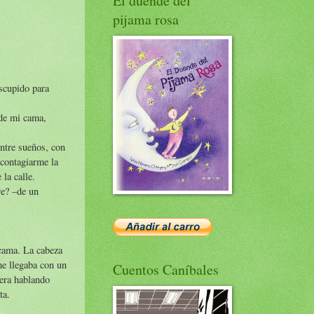
El duende del
pijama rosa
escupido para
 de mi cama,
ntre sueños, con
contagiarme la
 la calle.
re? –de un
 cama. La cabeza
me llegaba con un
Cuentos Caníbales
era hablando
ta.