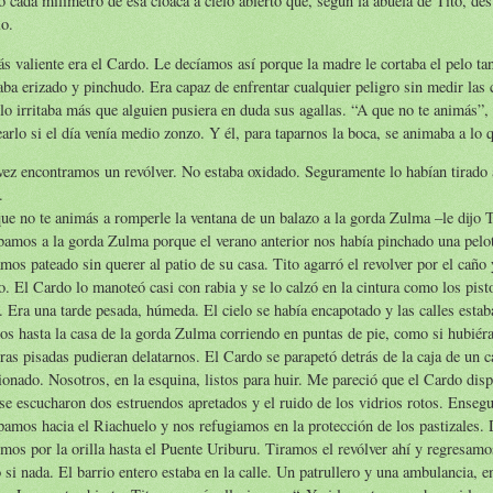
 cada milímetro de esa cloaca a cielo abierto que, según la abuela de Tito, dest
o.
s valiente era el Cardo. Le decíamos así porque la madre le cortaba el pelo tan
ba erizado y pinchudo. Era capaz de enfrentar cualquier peligro sin medir las
lo irritaba más que alguien pusiera en duda sus agallas. “A que no te animás”,
arlo si el día venía medio zonzo. Y él, para taparnos la boca, se animaba a lo 
ez encontramos un revólver. No estaba oxidado. Seguramente lo habían tirado
.
ue no te animás a romperle la ventana de un balazo a la gorda Zulma –le dijo T
amos a la gorda Zulma porque el verano anterior nos había pinchado una pelo
mos pateado sin querer al patio de su casa. Tito agarró el revolver por el caño y
. El Cardo lo manoteó casi con rabia y se lo calzó en la cintura como los pist
 Era una tarde pesada, húmeda. El cielo se había encapotado y las calles estab
s hasta la casa de la gorda Zulma corriendo en puntas de pie, como si hubié
ras pisadas pudieran delatarnos. El Cardo se parapetó detrás de la caja de un 
ionado. Nosotros, en la esquina, listos para huir. Me pareció que el Cardo disp
se escucharon dos estruendos apretados y el ruido de los vidrios rotos. Ensegu
amos hacia el Riachuelo y nos refugiamos en la protección de los pastizales.
mos por la orilla hasta el Puente Uriburu. Tiramos el revólver ahí y regresamo
si nada. El barrio entero estaba en la calle. Un patrullero y una ambulancia, e