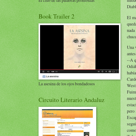
El club de las palabras prohibidas
miedo
Diabl
Book Trailer 2
El má
queda
nada 
chuce
Una v
antes
--A q
Odiáb
había
Cardo
La asesina de los ojos bondadosos
West.
Fuimo
nuest
Circuito Literario Andaluz
estac
pero 
Escap
segui
como 