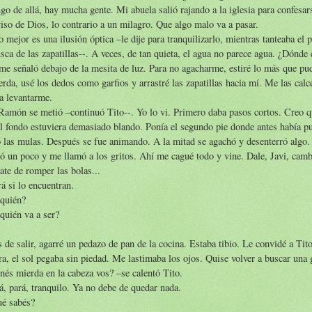
go de allá, hay mucha gente. Mi abuela salió rajando a la iglesia para confesar
iso de Dios, lo contrario a un milagro. Que algo malo va a pasar.
o mejor es una ilusión óptica –le dije para tranquilizarlo, mientras tanteaba el 
sca de las zapatillas--. A veces, de tan quieta, el agua no parece agua. ¿Dónde 
me señaló debajo de la mesita de luz. Para no agacharme, estiré lo más que pud
erda, usé los dedos como garfios y arrastré las zapatillas hacia mí. Me las calc
a levantarme.
Ramón se metió –continuó Tito--. Yo lo vi. Primero daba pasos cortos. Creo q
l fondo estuviera demasiado blando. Ponía el segundo pie donde antes había pu
las mulas. Después se fue animando. A la mitad se agachó y desenterró algo.
ó un poco y me llamó a los gritos. Ahí me cagué todo y vine. Dale, Javi, cam
ate de romper las bolas...
á si lo encuentran.
 quién?
quién va a ser?
 de salir, agarré un pedazo de pan de la cocina. Estaba tibio. Le convidé a Tit
a, el sol pegaba sin piedad. Me lastimaba los ojos. Quise volver a buscar una 
nés mierda en la cabeza vos? –se calentó Tito.
á, pará, tranquilo. Ya no debe de quedar nada.
ué sabés?