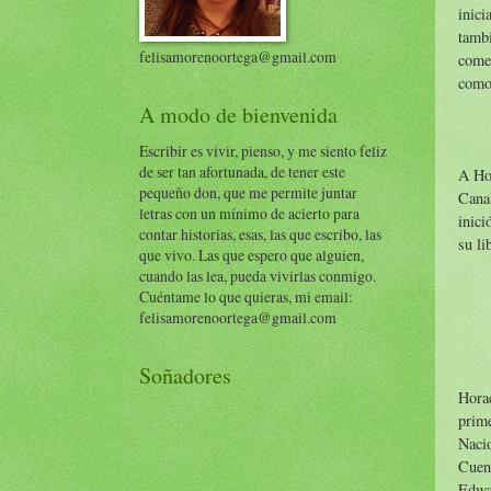
inici
tambi
felisamorenoortega@gmail.com
comen
como 
A modo de bienvenida
Escribir es vivir, pienso, y me siento feliz
de ser tan afortunada, de tener este
A Hor
pequeño don, que me permite juntar
Canal
letras con un mínimo de acierto para
inici
contar historias, esas, las que escribo, las
su li
que vivo. Las que espero que alguien,
cuando las lea, pueda vivirlas conmigo.
Cuéntame lo que quieras, mi email:
felisamorenoortega@gmail.com
Soñadores
Horac
prime
Nacio
Cuent
Edwa