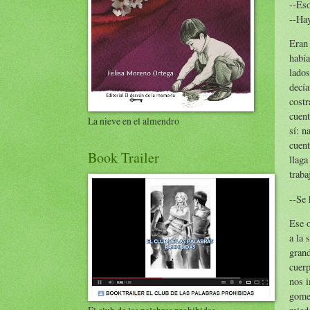
--Eso
--Hay
Eran 
había
lados
decía
costr
cuent
La nieve en el almendro
sí: n
cuent
Book Trailer
llaga
traba
--Se 
Ese o
a la 
grand
cuerp
nos i
gomer