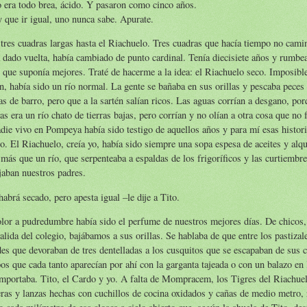
 era todo brea, ácido. Y pasaron como cinco años.
 que ir igual, uno nunca sabe. Apurate.
tres cuadras largas hasta el Riachuelo. Tres cuadras que hacía tiempo no cami
 dado vuelta, había cambiado de punto cardinal. Tenía diecisiete años y rumbe
 que suponía mejores. Traté de hacerme a la idea: el Riachuelo seco. Imposibl
n, había sido un río normal. La gente se bañaba en sus orillas y pescaba pece
as de barro, pero que a la sartén salían ricos. Las aguas corrían a desgano, por
as era un río chato de tierras bajas, pero corrían y no olían a otra cosa que no
adie vivo en Pompeya había sido testigo de aquellos años y para mí esas histor
o. El Riachuelo, creía yo, había sido siempre una sopa espesa de aceites y alq
 más que un río, que serpenteaba a espaldas de los frigoríficos y las curtiembr
jaban nuestros padres.
habrá secado, pero apesta igual –le dije a Tito.
lor a pudredumbre había sido el perfume de nuestros mejores días. De chicos, 
salida del colegio, bajábamos a sus orillas. Se hablaba de que entre los pastizal
es que devoraban de tres dentelladas a los cusquitos que se escapaban de sus c
os que cada tanto aparecían por ahí con la garganta tajeada o con un balazo en 
mportaba. Tito, el Cardo y yo. A falta de Mompracem, los Tigres del Riachu
as y lanzas hechas con cuchillos de cocina oxidados y cañas de medio metro, 