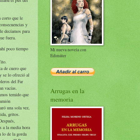
ilaba el pus del
 corto que le
 consecuencias y
 le decíamos para
que fuera.
 ahí poco tiempo
Mi nueva novela con
Edimáter
ito.
ta de cuero que
 se lo ofreció al
oleros del Far
an vacías.
Arrugas en la
ramos temido que
memoria
camión
aró una sola vez,
ida, gritos.
 Después,
s a la media hora
n lo de la gorda