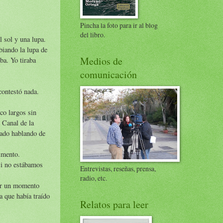
Pincha la foto para ir al blog
del libro.
 sol y una lupa.
biando la lupa de
Medios de
ba. Yo tiraba
comunicación
contestó nada.
co largos sin
 Canal de la
tado hablando de
imento.
 si no estábamos
Entrevistas, reseñas, prensa,
radio, etc.
por un momento
a que había traído
Relatos para leer