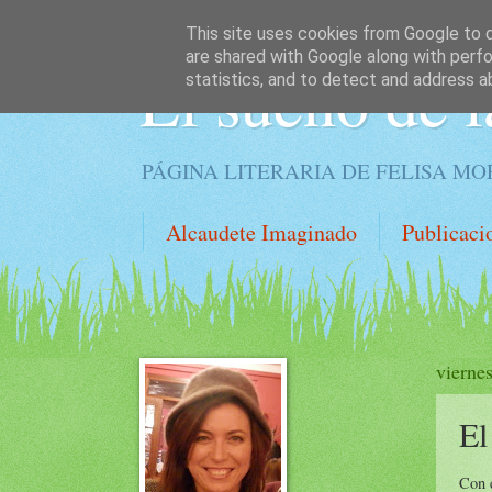
This site uses cookies from Google to de
are shared with Google along with perfo
El sueño de l
statistics, and to detect and address a
PÁGINA LITERARIA DE FELISA M
Alcaudete Imaginado
Publicaci
vierne
El
Con e