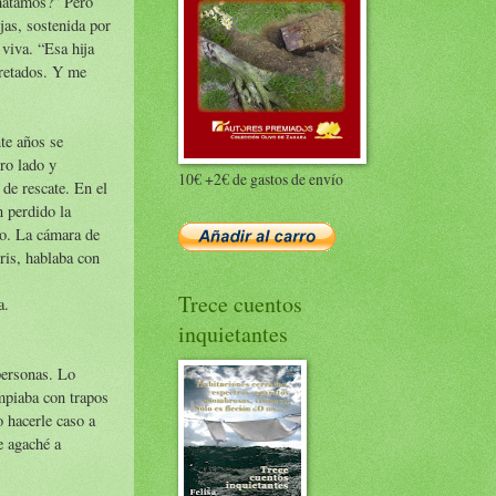
 matamos?” Pero
jas, sostenida por
viva. “Esa hija
pretados. Y me
nte años se
ro lado y
10€ +2€ de gastos de envío
 de rescate. En el
n perdido la
do. La cámara de
gris, hablaba con
Trece cuentos
a.
inquietantes
personas. Lo
mpiaba con trapos
 hacerle caso a
e agaché a