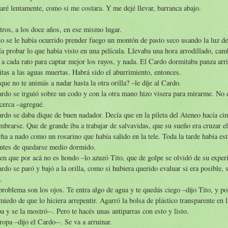
ré lentamente, como si me costara. Y me dejé llevar, barranca abajo.
ros, a los doce años, en ese mismo lugar.
o se le había ocurrido prender fuego un montón de pasto seco usando la luz del
a probar lo que había visto en una película. Llevaba una hora arrodillado, cam
 a cada rato para captar mejor los rayos, y nada. El Cardo dormitaba panza arri
itas a las aguas muertas. Habrá sido el aburrimiento, entonces.
que no te animás a nadar hasta la otra orilla? –le dije al Cardo.
rdo se irguió sobre un codo y con la otra mano hizo visera para mirarme. No 
cerca –agregué.
rdo se daba dique de buen nadador. Decía que en la pileta del Ateneo hacía cin
mbrarse. Que de grande iba a trabajar de salvavidas, que su sueño era cruzar el
a a nado como un rosarino que había salido en la tele. Toda la tarde había es
antes de quedarse medio dormido.
en que por acá no es hondo –lo azuzó Tito, que de golpe se olvidó de su exper
rdo se paró y bajó a la orilla, como si hubiera querido evaluar si era posible,
.
problema son los ojos. Te entra algo de agua y te quedás ciego –dijo Tito, y 
miedo de que lo hiciera arrepentir. Agarró la bolsa de plástico transparente en l
pa y se la mostró--. Pero te hacés unas antiparras con esto y listo.
ropa –dijo el Cardo--. Se va a arruinar.