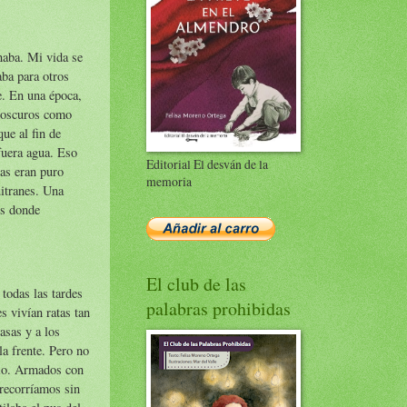
naba. Mi vida se
aba para otros
e. En una época,
s oscuros como
que al fin de
 fuera agua. Eso
Editorial El desván de la
ias eran puro
memoria
uitranes. Una
es donde
El club de las
todas las tardes
palabras prohibidas
es vivían ratas tan
asas y a los
la frente. Pero no
elo. Armados con
recorríamos sin