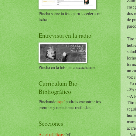
Zulma
enseg
dos e
Pincha sobre la foto para acceder a mi
ficha
de pu
parec
Entrevista en la radio
Tito 
hubie
salud
lecho
forma
Pincha en la foto para escucharme
un ca
voz 
Curriculum Bio-
--Yo 
--Yo 
Bibliográfico
--A l
Pinchando
aquí
podreis encontrar los
Tito 
premios y menciones recibidas.
seguí
húmed
mamá”
Secciones
acari
Actos públicos
(54)
--Va