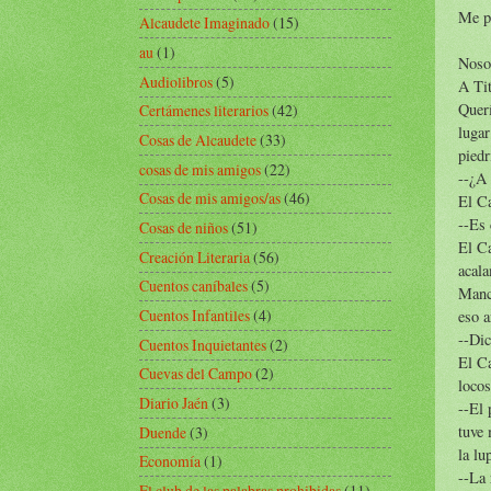
Me pa
Alcaudete Imaginado
(15)
au
(1)
Nosot
Audiolibros
(5)
A Tit
Querí
Certámenes literarios
(42)
lugar
Cosas de Alcaudete
(33)
piedr
cosas de mis amigos
(22)
--¿A 
Cosas de mis amigos/as
(46)
El Ca
--Es 
Cosas de niños
(51)
El Ca
Creación Literaria
(56)
acala
Cuentos caníbales
(5)
Manch
Cuentos Infantiles
(4)
eso 
--Dic
Cuentos Inquietantes
(2)
El Ca
Cuevas del Campo
(2)
locos
Diario Jaén
(3)
--El 
tuve 
Duende
(3)
la lu
Economía
(1)
--La 
El club de las palabras prohibidas
(11)