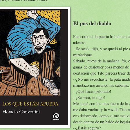
El pus del diablo
Fue como si la puerta lo hubiera 
adentro.
--Se secó –dijo, y se quedó al pie
mirándome.
Sábado, nueve de la mañana. Yo, e
ganas de cualquier cosa menos de 
excitación que Tito parecía traer de
--¿No me escuchaste, la puta mad
manotazo me arrancó las sábanas.
--¡Qué hacés pelotudo!
--¡Se secó, te digo!
Me senté con los pies fuera de la
me daba vueltas y la voz de Tito 
eco deformado, como si me estuvi
desde dentro de un balde de hojala
--¿Estás seguro?