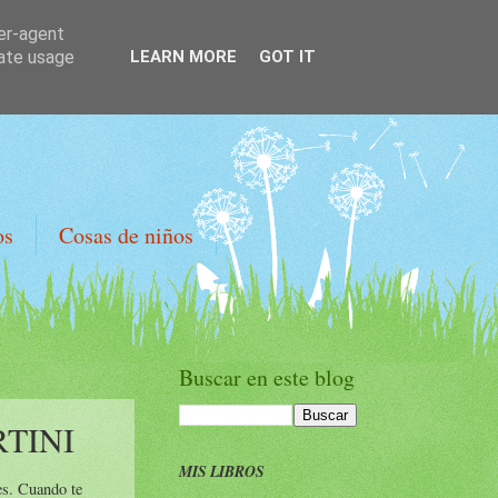
ser-agent
rate usage
LEARN MORE
GOT IT
os
Cosas de niños
Buscar en este blog
RTINI
MIS LIBROS
es. Cuando te