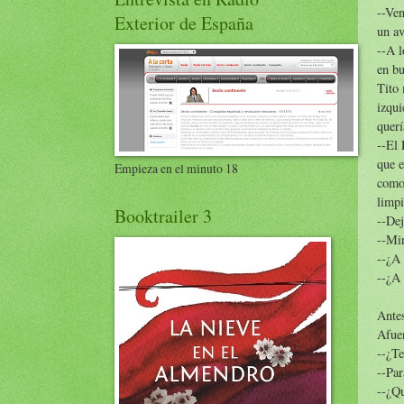
--Ven
Exterior de España
un av
--A l
en bu
Tito 
izqui
querí
--El 
que e
Empieza en el minuto 18
como 
limpi
Booktrailer 3
--Dej
--Mir
--¿A
--¿A 
Antes
Afuer
--¿Te
--Par
--¿Q