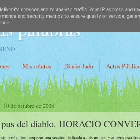
liver its services and to analyze traffic. Your IP address and u
rmance and security metrics to ensure quality of service, gene
as palabras
buse.
ORENO
ones
Mis relatos
Diario Jaén
Actos Públic
s, 10 de octubre de 2008
 pus del diablo. HORACIO CONVE
ste post quiero empezar una sección dedicada a mis amigas y amigos escritor