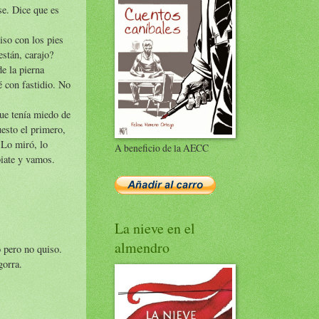
se. Dice que es
piso con los pies
están, carajo?
e la pierna
é con fastidio. No
ue tenía miedo de
esto el primero,
 Lo miró, lo
A beneficio de la AECC
biate y vamos.
La nieve en el
almendro
o pero no quiso.
gorra.