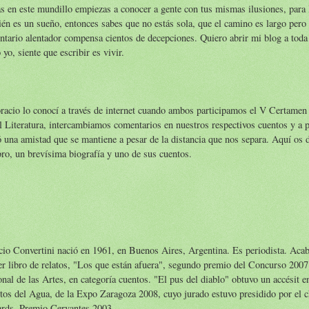
as en este mundillo empiezas a conocer a gente con tus mismas ilusiones, para 
én es un sueño, entonces sabes que no estás sola, que el camino es largo pero
tario alentador compensa cientos de decepciones. Quiero abrir mi blog a toda
yo, siente que escribir es vivir.
acio lo conocí a través de internet cuando ambos participamos el V Certamen 
 Literatura, intercambiamos comentarios en nuestros respectivos cuentos y a pa
ó una amistad que se mantiene a pesar de la distancia que nos separa. Aquí os d
bro, un brevísima biografía y uno de sus cuentos.
io Convertini nació en 1961, en Buenos Aires, Argentina. Es periodista. Acab
r libro de relatos, "Los que están afuera", segundo premio del Concurso 200
nal de las Artes, en categoría cuentos. "El pus del diablo" obtuvo un accésit 
os del Agua, de la Expo Zaragoza 2008, cuyo jurado estuvo presidido por el c
rds, Premio Cervantes 2003.