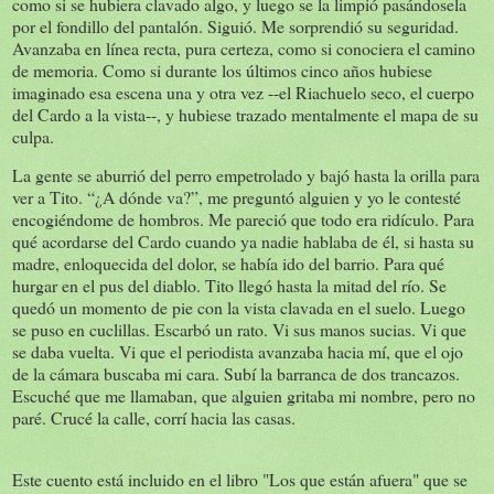
como si se hubiera clavado algo, y luego se la limpió pasándosela
por el fondillo del pantalón. Siguió. Me sorprendió su seguridad.
Avanzaba en línea recta, pura certeza, como si conociera el camino
de memoria. Como si durante los últimos cinco años hubiese
imaginado esa escena una y otra vez --el Riachuelo seco, el cuerpo
del Cardo a la vista--, y hubiese trazado mentalmente el mapa de su
culpa.
La gente se aburrió del perro empetrolado y bajó hasta la orilla para
ver a Tito. “¿A dónde va?”, me preguntó alguien y yo le contesté
encogiéndome de hombros. Me pareció que todo era ridículo. Para
qué acordarse del Cardo cuando ya nadie hablaba de él, si hasta su
madre, enloquecida del dolor, se había ido del barrio. Para qué
hurgar en el pus del diablo. Tito llegó hasta la mitad del río. Se
quedó un momento de pie con la vista clavada en el suelo. Luego
se puso en cuclillas. Escarbó un rato. Vi sus manos sucias. Vi que
se daba vuelta. Vi que el periodista avanzaba hacia mí, que el ojo
de la cámara buscaba mi cara. Subí la barranca de dos trancazos.
Escuché que me llamaban, que alguien gritaba mi nombre, pero no
paré. Crucé la calle, corrí hacia las casas.
Este cuento está incluido en el libro "Los que están afuera" que se