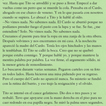
vez. Hasta que Tito se arrodilló y se puso a llorar. Empecé a dar
vueltas como un perro que se muerde la cola. Pensaba en el Cardo,
ahogado en ese charco de veneno. Y en lo que pasaría con nosotros
cuando se supiera. Lo abracé a Tito y le hablé al oído.
--No vimos nada. No sabemos nada. El Cardo se aburrió porque no
podíamos prender fuego el pasto con la lupa y se fue. Se fue, ¿me
entendiste? Solo. No vimos nada. No sabemos nada.
Cruzamos el puente para tirar la ropa en una zanja de la otra ribera.
Después volvimos y nos encerramos en mi casa. A la nochecita
apareció la madre del Cardo. Tenía los ojos hinchados y las manos
le temblaban. El Tito se calló la boca. Creo que no se quebró
porque estaba conmigo. Y porque hablé yo, y porque mantuve la
mentira palabra por palabra. La voz firme, el argumento sólido, ni
la menor grieta de remordimiento.
Lo buscaron durante varias semanas. Pegaron carteles con su foto
en todos lados. Hasta hicieron una misa pidiendo por su regreso.
Pero el cuerpo del Cardo no apareció nunca. Su misterio se fundió
con la rutina del barrio, y eso trajo la resignación y el olvido.
Tito se internó en el cauce gelatinoso. Dio dos o tres pasos y se
resbaló. Tuvo que apoyarse con la mano derecha en el piso para no
caer redondo en esa papilla negra. Se miró la palma unos segundos,