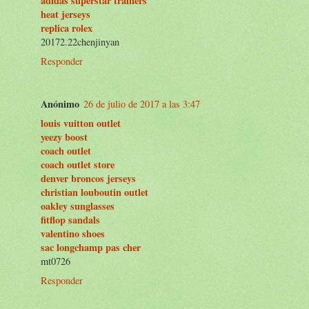
adidas superstar trainers
heat jerseys
replica rolex
20172.22chenjinyan
Responder
Anónimo
26 de julio de 2017 a las 3:47
louis vuitton outlet
yeezy boost
coach outlet
coach outlet store
denver broncos jerseys
christian louboutin outlet
oakley sunglasses
fitflop sandals
valentino shoes
sac longchamp pas cher
mt0726
Responder