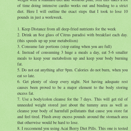
of time doing intensive cardio works out and binding to a strict
diet. Here I will outline the exact steps that I took to lose 10
pounds in just a workweek.
1. Keep Distance from all deep-fried nutrients for the week
2. Drink an 8oz glass of Citrus paradisi with breakfast each day.
(this speeds up up your metabolism)
3. Consume fair portions (stop eating when you are full)
4. Instead of consuming 3 huge a meals a day, eat 5-6 smaller
meals to keep your metabolism up and keep your body burning
fat.
5. Do not eat anything after 9pm. Calories do not burn, when you
eat so late.
6. Get plenty of sleep every night. Not having adequate rest
causes been proved to be a major element to the body storing
excess fat.
7. Use a body/colon cleanse for the 7 days. This will get rid of
unneeded weight stored just about the tummy area as well as
cleanse your body of harmfull pollutants that cause you store fat
and feel tired. Flush away excess pounds around the stomach area
that otherwise would be hard to lose.
8. I reccomend you using Acai Berry Diet Pills. This one is tested