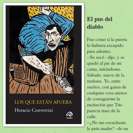
El pus del
diablo
Fue como si la puerta
lo hubiera escupido
para adentro.
--Se secó –dijo, y se
quedó al pie de mi
cama, mirándome.
Sábado, nueve de la
mañana. Yo, entre
sueños, con ganas de
cualquier cosa menos
de contagiarme la
excitación que Tito
parecía traer de la
calle.
--¿No me escuchaste,
la puta madre? –de un