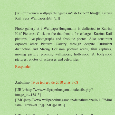
[url=http://www.wallpaperhungama.in/cat-Asin-32.htm][b]Katrina
Kaif Sexy Wallpapers[/b][/url]
Photo gallery at t WallpaperHungama.in is dedicated to Katrina
Kaif Pictures. Click on the thumbnails for enlarged Katrina Kaif
pictures, live photographs and absolute photos. Also constraint
exposed other Pictures Gallery through despite Turbulent
distinction and Strong Decision portrait scans, film captures,
moving picture promos, wallpapers, hollywood & bollywood
pictures, photos of actresses and celebrities
Responder
Anónimo
19 de febrero de 2010 a las 9:08
[URL=http://www.wallpaperhungama.in/details.php?
image_id=13415]
[IMG]http://www.wallpaperhungama.in/data/thumbnails/117/Mini
ssha Lamba-91.jpg[/IMG][/URL]