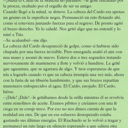
la proeza, exaltado por el orgullo de ser su amigo.
Cuando llegó a la mitad, se detuvo. La cabeza del Cardo era apenas
un grumo en la superficie negra. Permaneció un rato flotando ahí,
como si estuviera juntando fuerzas para el regreso. De pronto agitó
el brazo derecho. Yo lo saludé. Nos gritó algo que no entendí y lo
miré a Tito.
--Se acalambró –me dijo.
La cabeza del Cardo desapareció de golpe, como si hubiese sido
chupada por una fuerza invisible. Pero enseguida arañó el aire con
una mano y asomó de nuevo. Estuvo dos o tres segundos tratando
nerviosamente de mantenerse a flote y volvió a hundirse. Le grité
que aguantara, que se agarrara de algo. Y tuve esperanzas de que
iría a lograrlo cuando vi que su cabeza irrumpía una vez más, ahora
con la furia de un tiburón hambriento, y que sus brazos repartían
manotazos enloquecidos al agua. El Cardo, enojado. El Cardo,
héroe.
--¡Dale! ¡Dale! –le gritábamos desde la orilla mientras él se revolvía
entre remolinos de aceite. Éramos pibitos y creíamos con una fe
ciega en su coraje terco. Por eso no nos dimos cuenta de que la
realidad era otra. De que en ese esfuerzo desesperado estaba
gastando sus últimas energías. El Riachuelo se lo volvió a tragar y
permanecí un rato largo en silencio esperando a que saliera otra