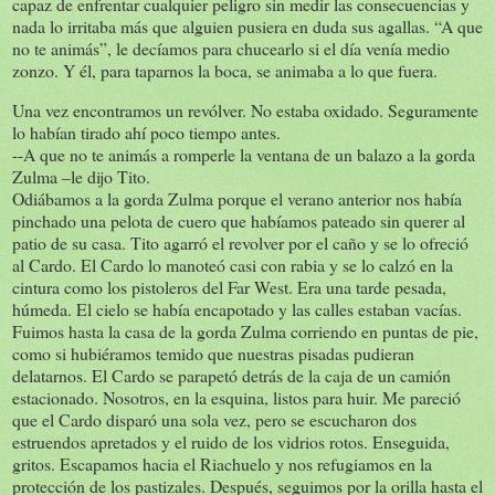
capaz de enfrentar cualquier peligro sin medir las consecuencias y
nada lo irritaba más que alguien pusiera en duda sus agallas. “A que
no te animás”, le decíamos para chucearlo si el día venía medio
zonzo. Y él, para taparnos la boca, se animaba a lo que fuera.
Una vez encontramos un revólver. No estaba oxidado. Seguramente
lo habían tirado ahí poco tiempo antes.
--A que no te animás a romperle la ventana de un balazo a la gorda
Zulma –le dijo Tito.
Odiábamos a la gorda Zulma porque el verano anterior nos había
pinchado una pelota de cuero que habíamos pateado sin querer al
patio de su casa. Tito agarró el revolver por el caño y se lo ofreció
al Cardo. El Cardo lo manoteó casi con rabia y se lo calzó en la
cintura como los pistoleros del Far West. Era una tarde pesada,
húmeda. El cielo se había encapotado y las calles estaban vacías.
Fuimos hasta la casa de la gorda Zulma corriendo en puntas de pie,
como si hubiéramos temido que nuestras pisadas pudieran
delatarnos. El Cardo se parapetó detrás de la caja de un camión
estacionado. Nosotros, en la esquina, listos para huir. Me pareció
que el Cardo disparó una sola vez, pero se escucharon dos
estruendos apretados y el ruido de los vidrios rotos. Enseguida,
gritos. Escapamos hacia el Riachuelo y nos refugiamos en la
protección de los pastizales. Después, seguimos por la orilla hasta el