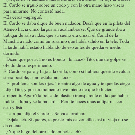
El Cardo se irguió sobre un codo y con la otra mano hizo visera
para mirarme. No contestó nada.
--Es cerca –agregué.
El Cardo se daba dique de buen nadador. Decía que en la pileta del
Ateneo hacía cinco largos sin acalambrarse. Que de grande iba a
trabajar de salvavidas, que su sueño era cruzar el Canal de la
Mancha a nado como un rosarino que había salido en la tele. Toda
la tarde había estado hablando de eso antes de quedarse medio
dormido.
--Dicen que por acá no es hondo –lo azuzó Tito, que de golpe se
olvidó de su experimento.
El Cardo se paró y bajó a la orilla, como si hubiera querido evaluar
si era posible, si no estábamos locos.
--El problema son los ojos. Te entra algo de agua y te quedás ciego
–dijo Tito, y por un momento tuve miedo de que lo hiciera
arrepentir. Agarró la bolsa de plástico transparente en la que había
traído la lupa y se la mostró--. Pero te hacés unas antiparras con
esto y listo.
--La ropa –dijo el Cardo--. Se va a arruinar.
--Dejala acá. Si querés, te presto mis calzoncillos así tu vieja no se
da cuenta.
--¿Y qué hago del otro lado en bolas, eh?