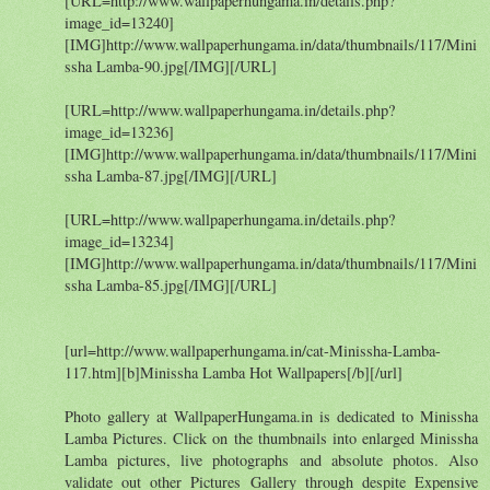
[URL=http://www.wallpaperhungama.in/details.php?
image_id=13240]
[IMG]http://www.wallpaperhungama.in/data/thumbnails/117/Mini
ssha Lamba-90.jpg[/IMG][/URL]
[URL=http://www.wallpaperhungama.in/details.php?
image_id=13236]
[IMG]http://www.wallpaperhungama.in/data/thumbnails/117/Mini
ssha Lamba-87.jpg[/IMG][/URL]
[URL=http://www.wallpaperhungama.in/details.php?
image_id=13234]
[IMG]http://www.wallpaperhungama.in/data/thumbnails/117/Mini
ssha Lamba-85.jpg[/IMG][/URL]
[url=http://www.wallpaperhungama.in/cat-Minissha-Lamba-
117.htm][b]Minissha Lamba Hot Wallpapers[/b][/url]
Photo gallery at WallpaperHungama.in is dedicated to Minissha
Lamba Pictures. Click on the thumbnails into enlarged Minissha
Lamba pictures, live photographs and absolute photos. Also
validate out other Pictures Gallery through despite Expensive