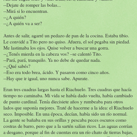
--Dejate de romper las bolas...
--Mirá si lo encuentran.
--¿A quién?
--¿A quién va a ser?
Antes de salir, agarré un pedazo de pan de la cocina. Estaba tibio.
Le convidé a Tito pero no quiso. Afuera, el sol pegaba sin piedad.
Me lastimaba los ojos. Quise volver a buscar una gorra.
--¿Tenés mierda en la cabeza vos? –se calentó Tito.
--Pará, pará, tranquilo. Ya no debe de quedar nada.
--¿Qué sabés?
--Eso era todo brea, ácido. Y pasaron como cinco años.
--Hay que ir igual, uno nunca sabe. Apurate.
Eran tres cuadras largas hasta el Riachuelo. Tres cuadras que hacía
tiempo no caminaba. Mi vida se había dado vuelta, había cambiado
de punto cardinal. Tenía diecisiete años y rumbeaba para otros
lados que suponía mejores. Traté de hacerme a la idea: el Riachuelo
seco. Imposible. En una época, decían, había sido un río normal.
La gente se bañaba en sus orillas y pescaba peces oscuros como
costras de barro, pero que a la sartén salían ricos. Las aguas corrían
a desgano, porque al fin de cuentas era un río chato de tierras bajas,