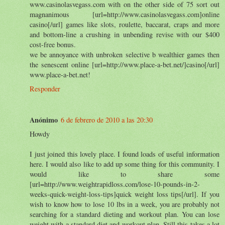
www.casinolasvegass.com with on the other side of 75 sort out
magnanimous [url=http://www.casinolasvegass.com]online
casino[/url] games like slots, roulette, baccarat, craps and more
and bottom-line a crushing in unbending revise with our $400
cost-free bonus.
we be annoyance with unbroken selective b wealthier games then
the senescent online [url=http://www.place-a-bet.net/]casino[/url]
www.place-a-bet.net!
Responder
Anónimo
6 de febrero de 2010 a las 20:30
Howdy
I just joined this lovely place. I found loads of useful information
here. I would also like to add up some thing for this community. I
would like to share some
[url=http://www.weightrapidloss.com/lose-10-pounds-in-2-
weeks-quick-weight-loss-tips]quick weight loss tips[/url]. If you
wish to know how to lose 10 lbs in a week, you are probably not
searching for a standard dieting and workout plan. You can lose
weight with a standard diet and workout plan, Still this takes a lot