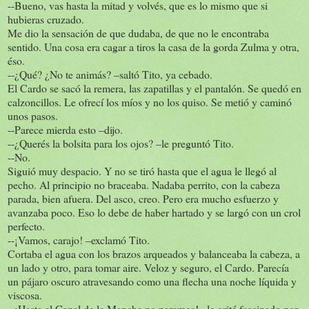
--Bueno, vas hasta la mitad y volvés, que es lo mismo que si
hubieras cruzado.
Me dio la sensación de que dudaba, de que no le encontraba
sentido. Una cosa era cagar a tiros la casa de la gorda Zulma y otra,
éso.
--¿Qué? ¿No te animás? –saltó Tito, ya cebado.
El Cardo se sacó la remera, las zapatillas y el pantalón. Se quedó en
calzoncillos. Le ofrecí los míos y no los quiso. Se metió y caminó
unos pasos.
--Parece mierda esto –dijo.
--¿Querés la bolsita para los ojos? –le preguntó Tito.
--No.
Siguió muy despacio. Y no se tiró hasta que el agua le llegó al
pecho. Al principio no braceaba. Nadaba perrito, con la cabeza
parada, bien afuera. Del asco, creo. Pero era mucho esfuerzo y
avanzaba poco. Eso lo debe de haber hartado y se largó con un crol
perfecto.
--¡Vamos, carajo! –exclamó Tito.
Cortaba el agua con los brazos arqueados y balanceaba la cabeza, a
un lado y otro, para tomar aire. Veloz y seguro, el Cardo. Parecía
un pájaro oscuro atravesando como una flecha una noche líquida y
viscosa.
--¡Hasta el Canal de la Mancha no paramos! –le grité fascinado por