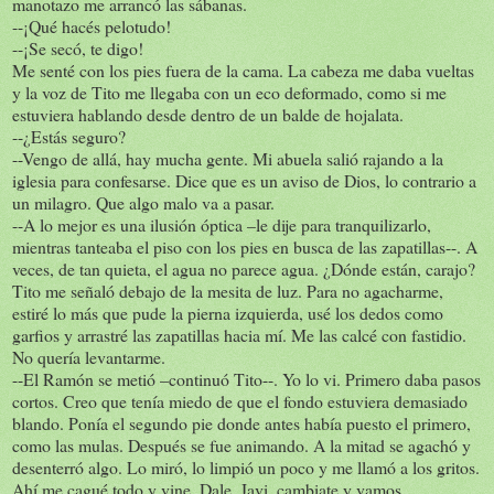
manotazo me arrancó las sábanas.
--¡Qué hacés pelotudo!
--¡Se secó, te digo!
Me senté con los pies fuera de la cama. La cabeza me daba vueltas
y la voz de Tito me llegaba con un eco deformado, como si me
estuviera hablando desde dentro de un balde de hojalata.
--¿Estás seguro?
--Vengo de allá, hay mucha gente. Mi abuela salió rajando a la
iglesia para confesarse. Dice que es un aviso de Dios, lo contrario a
un milagro. Que algo malo va a pasar.
--A lo mejor es una ilusión óptica –le dije para tranquilizarlo,
mientras tanteaba el piso con los pies en busca de las zapatillas--. A
veces, de tan quieta, el agua no parece agua. ¿Dónde están, carajo?
Tito me señaló debajo de la mesita de luz. Para no agacharme,
estiré lo más que pude la pierna izquierda, usé los dedos como
garfios y arrastré las zapatillas hacia mí. Me las calcé con fastidio.
No quería levantarme.
--El Ramón se metió –continuó Tito--. Yo lo vi. Primero daba pasos
cortos. Creo que tenía miedo de que el fondo estuviera demasiado
blando. Ponía el segundo pie donde antes había puesto el primero,
como las mulas. Después se fue animando. A la mitad se agachó y
desenterró algo. Lo miró, lo limpió un poco y me llamó a los gritos.
Ahí me cagué todo y vine. Dale, Javi, cambiate y vamos.