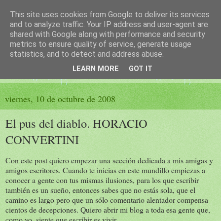
This site uses cookies from Google to deliver its services
El sueño de las palabras
and to analyze traffic. Your IP address and user-agent are
shared with Google along with performance and security
metrics to ensure quality of service, generate usage
PÁGINA LITERARIA DE FELISA MORENO
statistics, and to detect and address abuse.
LEARN MORE
GOT IT
▼
viernes, 10 de octubre de 2008
El pus del diablo. HORACIO
CONVERTINI
Con este post quiero empezar una sección dedicada a mis amigas y
amigos escritores. Cuando te inicias en este mundillo empiezas a
conocer a gente con tus mismas ilusiones, para los que escribir
también es un sueño, entonces sabes que no estás sola, que el
camino es largo pero que un sólo comentario alentador compensa
cientos de decepciones. Quiero abrir mi blog a toda esa gente que,
como yo, siente que escribir es vivir.