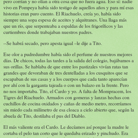
pero corrían y no olían a otra cosa que no fuera agua. Eso sí: nadie
vivo en Pompeya había sido testigo de aquellos años y para mí esas
historias eran puro cuento. El Riachuelo, creía yo, había sido
siempre una sopa espesa de aceites y alquitranes. Una llaga más
que un río, que serpenteaba a espaldas de los frigoríficos y las
curtiembres donde trabajaban nuestros padres.
--Se habrá secado, pero apesta igual –le dije a Tito.
Ese olor a pudredumbre había sido el perfume de nuestros mejores
días. De chicos, todas las tardes a la salida del colegio, bajábamos a
sus orillas. Se hablaba de que entre los pastizales vivían ratas tan
grandes que devoraban de tres dentelladas a los cusquitos que se
escapaban de sus casas y a los cuerpos que cada tanto aparecían
por ahí con la garganta tajeada o con un balazo en la frente. Pero
no nos importaba. Tito, el Cardo y yo. A falta de Mompracem, los
Tigres del Riachuelo. Armados con gomeras y lanzas hechas con
cuchillos de cocina oxidados y cañas de medio metro, recorríamos
sin miedo cada milímetro de esa cloaca a cielo abierto que, según la
abuela de Tito, destilaba el pus del Diablo.
El más valiente era el Cardo. Le decíamos así porque la madre le
cortaba el pelo tan corto que le quedaba erizado y pinchudo. Era