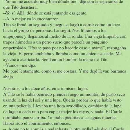
--Yo no me acuerdo muy bien dónde fue –dije con la esperanza de
que Tito desistiera.
--Yo sí. Allá, dónde se está juntando esa gente.
--A lo mejor ya lo encontraron.
Tito se frenó un segundo y luego se largó a correr como un loco
hacia el grupo de personas. Lo seguí. Nos filtramos a los
empujones y llegamos al medio de la ronda. Una vieja limpiaba con
trapos húmedos a un perro sucio que parecía un pingüino
empetrolado. “Eso te pasa por no hacerle caso a mamá”, rezongaba
la vieja. El perro temblaba y lloraba como un chico asustado. Me
agaché a acariciarlo. Sentí en un hombro la mano de Tito.
--Vamos –me dijo.
Me paré lentamente, como si me costara. Y me dejé llevar, barranca
abajo.
Nosotros, a los doce años, en ese mismo lugar.
A Tito se le había ocurrido prender fuego un montón de pasto seco
usando la luz del sol y una lupa. Quería probar lo que había visto
en una película. Llevaba una hora arrodillado, cambiando la lupa
de lugar a cada rato para captar mejor los rayos, y nada. El Cardo
dormitaba panza arriba. Yo tiraba piedritas a las aguas muertas.
Habrá sido el aburrimiento, entonces.
--¿A que no te animás a nadar hasta la otra orilla? –le dije al Cardo.