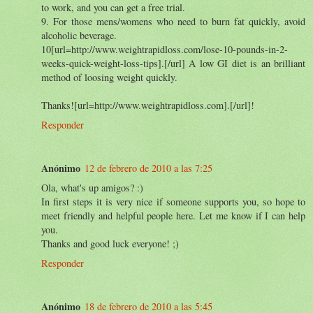
to work, and you can get a free trial.
9. For those mens/womens who need to burn fat quickly, avoid
alcoholic beverage.
10[url=http://www.weightrapidloss.com/lose-10-pounds-in-2-
weeks-quick-weight-loss-tips].[/url] A low GI diet is an brilliant
method of loosing weight quickly.
Thanks![url=http://www.weightrapidloss.com].[/url]!
Responder
Anónimo
12 de febrero de 2010 a las 7:25
Ola, what's up amigos? :)
In first steps it is very nice if someone supports you, so hope to
meet friendly and helpful people here. Let me know if I can help
you.
Thanks and good luck everyone! ;)
Responder
Anónimo
18 de febrero de 2010 a las 5:45