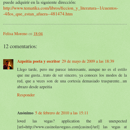
puede adquirir en la siguiente dirección:
http://www.tematika.com/libros/ficcion_y_literatura--1/cuentos-
-4/los_que_estan_afuera--481474.htm
Felisa Moreno
en
18:04
12 comentarios:
Azpeitia poeta y escritor
29 de mayo de 2009 a las 18:39
Llego tarde, pero me parece interesante, aunque no es el estilo
que me gusta...trato de ser sincero, ya conoces los modos de la
red, que a veces son de una cortesía demasiado trasparente...un
abrazo desde azpeitia
Responder
Anónimo
5 de febrero de 2010 a las 15:11
loved las vegas? application the all unexpected
[url=http://www.casinolasvegass.com]casino[/url] las vegas at