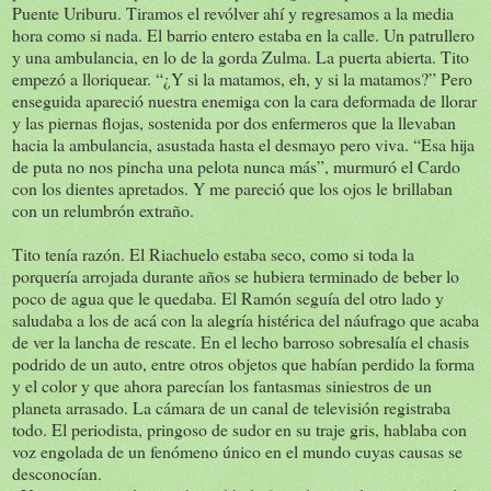
Puente Uriburu. Tiramos el revólver ahí y regresamos a la media
hora como si nada. El barrio entero estaba en la calle. Un patrullero
y una ambulancia, en lo de la gorda Zulma. La puerta abierta. Tito
empezó a lloriquear. “¿Y si la matamos, eh, y si la matamos?” Pero
enseguida apareció nuestra enemiga con la cara deformada de llorar
y las piernas flojas, sostenida por dos enfermeros que la llevaban
hacia la ambulancia, asustada hasta el desmayo pero viva. “Esa hija
de puta no nos pincha una pelota nunca más”, murmuró el Cardo
con los dientes apretados. Y me pareció que los ojos le brillaban
con un relumbrón extraño.
Tito tenía razón. El Riachuelo estaba seco, como si toda la
porquería arrojada durante años se hubiera terminado de beber lo
poco de agua que le quedaba. El Ramón seguía del otro lado y
saludaba a los de acá con la alegría histérica del náufrago que acaba
de ver la lancha de rescate. En el lecho barroso sobresalía el chasis
podrido de un auto, entre otros objetos que habían perdido la forma
y el color y que ahora parecían los fantasmas siniestros de un
planeta arrasado. La cámara de un canal de televisión registraba
todo. El periodista, pringoso de sudor en su traje gris, hablaba con
voz engolada de un fenómeno único en el mundo cuyas causas se
desconocían.