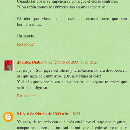
Cuando las cosas se imponen se consigue el efecto contrario.
"Con razón somos los número uno en nivel educativo."
El año que viene los disfrazas de caracol, creo que son
hermafroditas...
Un saludo.
Responder
JuanRa Diablo
6 de febrero de 2009 a las 15:25
Je, je, je... Son gajes del oficio y tu intención no era desobedecer,
así que nada de cambiarlos. ¡Bruja y Ninja al cole!
Y el año que viene busca nueva táctica, que alguna te tendrá que
salir bien, digo yo.
Responder
M.A
6 de febrero de 2009 a las 18:33
Yo estoy de acuerdo con que cada cual lleve el traje que le guste,
aunque reconozco que no está de más que el cole se preocupe y