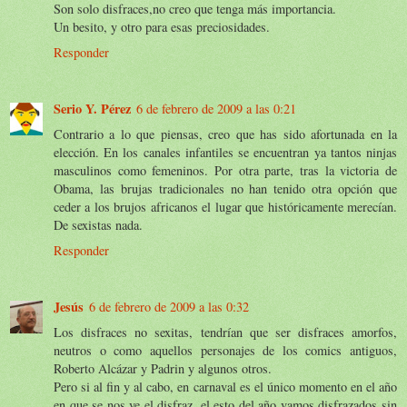
Son solo disfraces,no creo que tenga más importancia.
Un besito, y otro para esas preciosidades.
Responder
Serio Y. Pérez
6 de febrero de 2009 a las 0:21
Contrario a lo que piensas, creo que has sido afortunada en la
elección. En los canales infantiles se encuentran ya tantos ninjas
masculinos como femeninos. Por otra parte, tras la victoria de
Obama, las brujas tradicionales no han tenido otra opción que
ceder a los brujos africanos el lugar que históricamente merecían.
De sexistas nada.
Responder
Jesús
6 de febrero de 2009 a las 0:32
Los disfraces no sexitas, tendrían que ser disfraces amorfos,
neutros o como aquellos personajes de los comics antiguos,
Roberto Alcázar y Padrin y algunos otros.
Pero si al fin y al cabo, en carnaval es el único momento en el año
en que se nos ve el disfraz, el esto del año vamos disfrazados sin