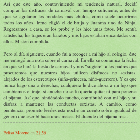
Así que este año, contraviniendo mi tendencia natural, decidí
comprar los disfraces de carnaval con tiempo suficiente, antes de
que se agotaran los modelos más chulos, como suele ocurrirme
todos los años. Irene eligió el de bruja y Juanma uno de Ninja.
Regresamos a casa, se los probé y les hice unas fotos. Me sentía
satisfecha, los trajes eran baratos y mis hijos estaban encantados con
ellos. Misión cumplida.
Pero al día siguiente, cuando fui a recoger a mi hijo al colegio, éste
me entregó una nota sobre el carnaval. En ella se comunica la fecha
en que se hará la fiesta de carnaval y nos “sugiere” a los padres que
procuremos que nuestros hijos utilicen disfraces no sexistas,
alejados de los estereotipos (niña-princesa, niño-guerrero). Y es que
nunca hago una a derechas, cualquiera le dice ahora a mi hijo que
cambiemos el traje, si anoche no se lo quería quitar ni para ponerse
el pijama. Así que, sintiéndolo mucho, contribuiré con mi hijo y su
disfraz a mantener las conductas sexistas. A cambio, como
penitencia, prometo leerles esta noche un cuento sobre igualdad de
género que escribí hace unos meses: El duende del pijama rosa.
Felisa Moreno
en
21:56