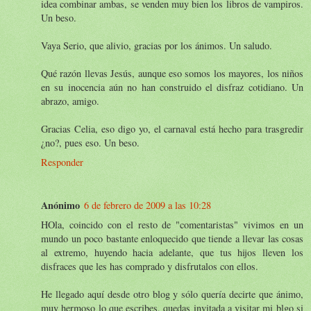
idea combinar ambas, se venden muy bien los libros de vampiros.
Un beso.
Vaya Serio, que alivio, gracias por los ánimos. Un saludo.
Qué razón llevas Jesús, aunque eso somos los mayores, los niños
en su inocencia aún no han construido el disfraz cotidiano. Un
abrazo, amigo.
Gracias Celia, eso digo yo, el carnaval está hecho para trasgredir
¿no?, pues eso. Un beso.
Responder
Anónimo
6 de febrero de 2009 a las 10:28
HOla, coincido con el resto de "comentaristas" vivimos en un
mundo un poco bastante enloquecido que tiende a llevar las cosas
al extremo, huyendo hacia adelante, que tus hijos lleven los
disfraces que les has comprado y disfrutalos con ellos.
He llegado aquí desde otro blog y sólo quería decirte que ánimo,
muy hermoso lo que escribes, quedas invitada a visitar mi blgo si