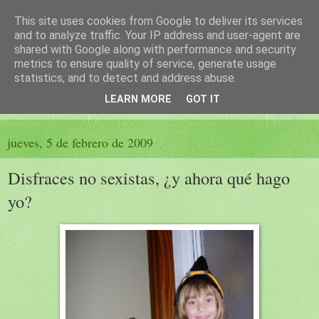
This site uses cookies from Google to deliver its services
El sueño de las palabras
and to analyze traffic. Your IP address and user-agent are
shared with Google along with performance and security
metrics to ensure quality of service, generate usage
PÁGINA LITERARIA DE FELISA MORENO
statistics, and to detect and address abuse.
LEARN MORE
GOT IT
▼
jueves, 5 de febrero de 2009
Disfraces no sexistas, ¿y ahora qué hago
yo?