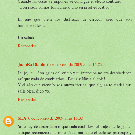
Cuando las cosas se imponen se consigue el efecto contrario.
"Con razón somos los número uno en nivel educativo."
El año que viene los disfrazas de caracol, creo que son
hermafroditas...
Un saludo.
Responder
JuanRa Diablo
6 de febrero de 2009 a las 15:25
Je, je, je... Son gajes del oficio y tu intención no era desobedecer,
así que nada de cambiarlos. ¡Bruja y Ninja al cole!
Y el año que viene busca nueva táctica, que alguna te tendrá que
salir bien, digo yo.
Responder
M.A
6 de febrero de 2009 a las 18:33
Yo estoy de acuerdo con que cada cual lleve el traje que le guste,
aunque reconozco que no está de más que el cole se preocupe y