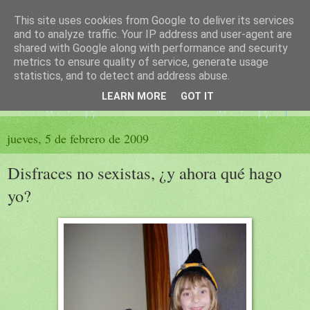
This site uses cookies from Google to deliver its services
El sueño de las palabras
and to analyze traffic. Your IP address and user-agent are
shared with Google along with performance and security
metrics to ensure quality of service, generate usage
PÁGINA LITERARIA DE FELISA MORENO
statistics, and to detect and address abuse.
LEARN MORE
GOT IT
▼
jueves, 5 de febrero de 2009
Disfraces no sexistas, ¿y ahora qué hago
yo?