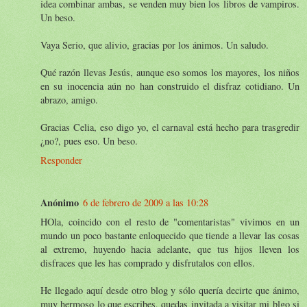
idea combinar ambas, se venden muy bien los libros de vampiros.
Un beso.
Vaya Serio, que alivio, gracias por los ánimos. Un saludo.
Qué razón llevas Jesús, aunque eso somos los mayores, los niños
en su inocencia aún no han construido el disfraz cotidiano. Un
abrazo, amigo.
Gracias Celia, eso digo yo, el carnaval está hecho para trasgredir
¿no?, pues eso. Un beso.
Responder
Anónimo
6 de febrero de 2009 a las 10:28
HOla, coincido con el resto de "comentaristas" vivimos en un
mundo un poco bastante enloquecido que tiende a llevar las cosas
al extremo, huyendo hacia adelante, que tus hijos lleven los
disfraces que les has comprado y disfrutalos con ellos.
He llegado aquí desde otro blog y sólo quería decirte que ánimo,
muy hermoso lo que escribes, quedas invitada a visitar mi blgo si