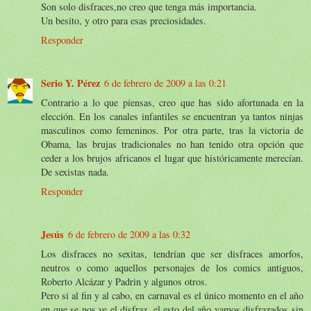
Son solo disfraces,no creo que tenga más importancia.
Un besito, y otro para esas preciosidades.
Responder
Serio Y. Pérez
6 de febrero de 2009 a las 0:21
Contrario a lo que piensas, creo que has sido afortunada en la
elección. En los canales infantiles se encuentran ya tantos ninjas
masculinos como femeninos. Por otra parte, tras la victoria de
Obama, las brujas tradicionales no han tenido otra opción que
ceder a los brujos africanos el lugar que históricamente merecían.
De sexistas nada.
Responder
Jesús
6 de febrero de 2009 a las 0:32
Los disfraces no sexitas, tendrían que ser disfraces amorfos,
neutros o como aquellos personajes de los comics antiguos,
Roberto Alcázar y Padrin y algunos otros.
Pero si al fin y al cabo, en carnaval es el único momento en el año
en que se nos ve el disfraz, el esto del año vamos disfrazados sin