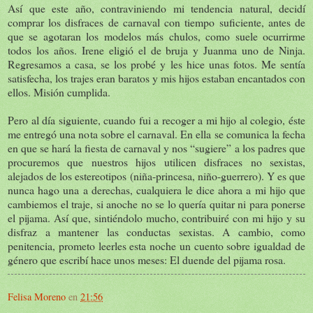
Así que este año, contraviniendo mi tendencia natural, decidí
comprar los disfraces de carnaval con tiempo suficiente, antes de
que se agotaran los modelos más chulos, como suele ocurrirme
todos los años. Irene eligió el de bruja y Juanma uno de Ninja.
Regresamos a casa, se los probé y les hice unas fotos. Me sentía
satisfecha, los trajes eran baratos y mis hijos estaban encantados con
ellos. Misión cumplida.
Pero al día siguiente, cuando fui a recoger a mi hijo al colegio, éste
me entregó una nota sobre el carnaval. En ella se comunica la fecha
en que se hará la fiesta de carnaval y nos “sugiere” a los padres que
procuremos que nuestros hijos utilicen disfraces no sexistas,
alejados de los estereotipos (niña-princesa, niño-guerrero). Y es que
nunca hago una a derechas, cualquiera le dice ahora a mi hijo que
cambiemos el traje, si anoche no se lo quería quitar ni para ponerse
el pijama. Así que, sintiéndolo mucho, contribuiré con mi hijo y su
disfraz a mantener las conductas sexistas. A cambio, como
penitencia, prometo leerles esta noche un cuento sobre igualdad de
género que escribí hace unos meses: El duende del pijama rosa.
Felisa Moreno
en
21:56