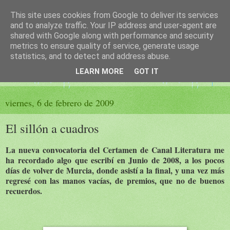
This site uses cookies from Google to deliver its services
El sueño de las palabras
and to analyze traffic. Your IP address and user-agent are
shared with Google along with performance and security
metrics to ensure quality of service, generate usage
PÁGINA LITERARIA DE FELISA MORENO
statistics, and to detect and address abuse.
LEARN MORE
GOT IT
▼
viernes, 6 de febrero de 2009
El sillón a cuadros
La nueva convocatoria del Certamen de Canal Literatura me
ha recordado algo que escribí en Junio de 2008, a los pocos
días de volver de Murcia, donde asistí a la final, y una vez más
regresé con las manos vacías, de premios, que no de buenos
recuerdos.