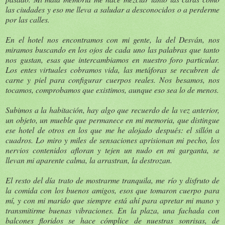
las ciudades y eso me lleva a saludar a desconocidos o a perderme
por las calles.
En el hotel nos encontramos con mi gente, la del Desván, nos
miramos buscando en los ojos de cada uno las palabras que tanto
nos gustan, esas que intercambiamos en nuestro foro particular.
Los entes virtuales cobramos vida, las metáforas se recubren de
carne y piel para configurar cuerpos reales. Nos besamos, nos
tocamos, comprobamos que existimos, aunque eso sea lo de menos.
Subimos a la habitación, hay algo que recuerdo de la vez anterior,
un objeto, un mueble que permanece en mi memoria, que distingue
ese hotel de otros en los que me he alojado después: el sillón a
cuadros. Lo miro y miles de sensaciones aprisionan mi pecho, los
nervios contenidos afloran y tejen un nudo en mi garganta, se
llevan mi aparente calma, la arrastran, la destrozan.
El resto del día trato de mostrarme tranquila, me río y disfruto de
la comida con los buenos amigos, esos que tomaron cuerpo para
mí, y con mi marido que siempre está ahí para apretar mi mano y
transmitirme buenas vibraciones. En la plaza, una fachada con
balcones floridos se hace cómplice de nuestras sonrisas, de