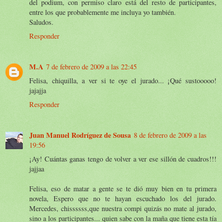
del podium, con permiso claro está del resto de participantes,
entre los que probablemente me incluya yo también.
Saludos.
Responder
M.A
7 de febrero de 2009 a las 22:45
Felisa, chiquilla, a ver si te oye el jurado... ¡Qué sustooooo!
jajajja
Responder
Juan Manuel Rodríguez de Sousa
8 de febrero de 2009 a las
19:56
¡Ay! Cuántas ganas tengo de volver a ver ese sillón de cuadros!!!
jajjaa
Felisa, eso de matar a gente se te dió muy bien en tu primera
novela, Espero que no te hayan escuchado los del jurado.
Mercedes, chissssss,que nuestra compi quizás no mate al jurado,
sino a los participantes... quien sabe con la maña que tiene esta tía