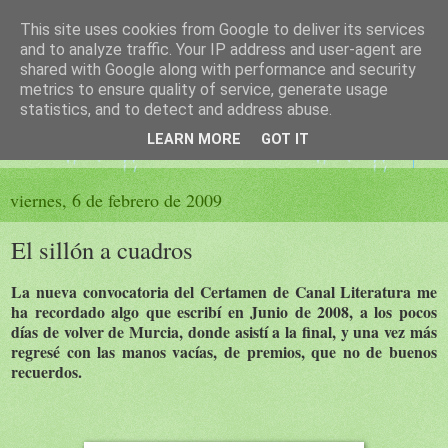
This site uses cookies from Google to deliver its services
El sueño de las palabras
and to analyze traffic. Your IP address and user-agent are
shared with Google along with performance and security
metrics to ensure quality of service, generate usage
PÁGINA LITERARIA DE FELISA MORENO
statistics, and to detect and address abuse.
LEARN MORE
GOT IT
▼
viernes, 6 de febrero de 2009
El sillón a cuadros
La nueva convocatoria del Certamen de Canal Literatura me
ha recordado algo que escribí en Junio de 2008, a los pocos
días de volver de Murcia, donde asistí a la final, y una vez más
regresé con las manos vacías, de premios, que no de buenos
recuerdos.