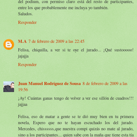
del podium, con permiso claro está del resto de participantes,
entre los que probablemente me incluya yo también.
Saludos.
Responder
M.A
7 de febrero de 2009 a las 22:45
Felisa, chiquilla, a ver si te oye el jurado... ¡Qué sustooooo!
jajajja
Responder
Juan Manuel Rodríguez de Sousa
8 de febrero de 2009 a las
19:56
¡Ay! Cuántas ganas tengo de volver a ver ese sillón de cuadros!!!
jajjaa
Felisa, eso de matar a gente se te dió muy bien en tu primera
novela, Espero que no te hayan escuchado los del jurado.
Mercedes, chissssss,que nuestra compi quizás no mate al jurado,
sino a los participantes... quien sabe con la maña que tiene esta tía