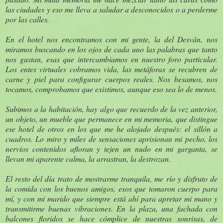
las ciudades y eso me lleva a saludar a desconocidos o a perderme
por las calles.
En el hotel nos encontramos con mi gente, la del Desván, nos
miramos buscando en los ojos de cada uno las palabras que tanto
nos gustan, esas que intercambiamos en nuestro foro particular.
Los entes virtuales cobramos vida, las metáforas se recubren de
carne y piel para configurar cuerpos reales. Nos besamos, nos
tocamos, comprobamos que existimos, aunque eso sea lo de menos.
Subimos a la habitación, hay algo que recuerdo de la vez anterior,
un objeto, un mueble que permanece en mi memoria, que distingue
ese hotel de otros en los que me he alojado después: el sillón a
cuadros. Lo miro y miles de sensaciones aprisionan mi pecho, los
nervios contenidos afloran y tejen un nudo en mi garganta, se
llevan mi aparente calma, la arrastran, la destrozan.
El resto del día trato de mostrarme tranquila, me río y disfruto de
la comida con los buenos amigos, esos que tomaron cuerpo para
mí, y con mi marido que siempre está ahí para apretar mi mano y
transmitirme buenas vibraciones. En la plaza, una fachada con
balcones floridos se hace cómplice de nuestras sonrisas, de