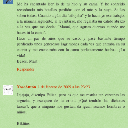
Me ha encantado leer lo de tu hijo y su cama. Y he sonreído
recordando mis batallas perdidas con el mío y la suya. Se las
saben todas. Cuando algún día "aflojaba" y le hacia yo ese trabajo,
a la mañana siguiente, al levantarse, me regalaba un cálido abrazo
a la vez que me decía: "Mamá, que agusto duermo cuando me
haces tú la cama".
Hace un par de años que se casó, y pasé bastante tiempo
perdiendo unos generosos lagrimones cada vez que entraba en su
cuarto y me encontraba con la cama perfectamente hecha... ¡La
vida!
Besos. Maat
Responder
XoseAntón
1 de febrero de 2009 a las 23:23
Jajajaja, disculpa Felisa, pero es que me resulta tan cercanas las
argucias y escaqueo de tu crio... ¿Qué tendrán las dichosas
tareas?, que a ninguno nos gustan; da igual, seamos hombres o
niños.
Bikiños