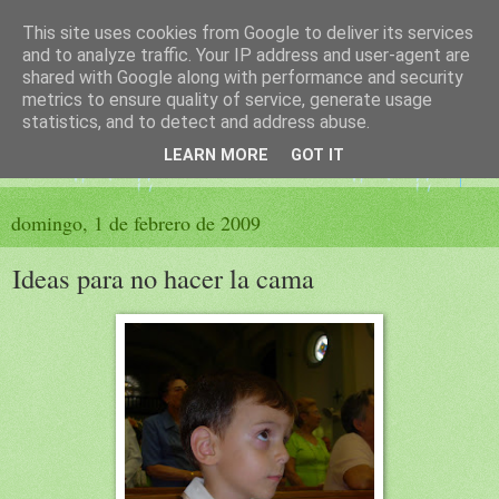
This site uses cookies from Google to deliver its services
El sueño de las palabras
and to analyze traffic. Your IP address and user-agent are
shared with Google along with performance and security
metrics to ensure quality of service, generate usage
PÁGINA LITERARIA DE FELISA MORENO
statistics, and to detect and address abuse.
LEARN MORE
GOT IT
▼
domingo, 1 de febrero de 2009
Ideas para no hacer la cama