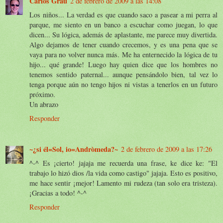
Carlos Grau
2 de febrero de 2009 a las 14:08
Los niños... La verdad es que cuando saco a pasear a mi perra al
parque, me siento en un banco a escuchar como juegan, lo que
dicen... Su lógica, además de aplastante, me parece muy divertida.
Algo dejamos de tener cuando crecemos, y es una pena que se
vaya para no volver nunca más. Me ha enternecido la lógica de tu
hijo... qué grande! Luego hay quien dice que los hombres no
tenemos sentido paternal... aunque pensándolo bien, tal vez lo
tenga porque aún no tengo hijos ni vistas a tenerlos en un futuro
próximo.
Un abrazo
Responder
~¿si él=Sol, io=Andròmeda?~
2 de febrero de 2009 a las 17:26
^-^ Es ¡cierto! jajaja me recuerda una frase, ke dice ke: "El
trabajo lo hizó dios /la vida como castigo" jajaja. Esto es positivo,
me hace sentir ¡mejor! Lamento mi rudeza (tan solo era tristeza).
¡Gracias a todo! ^-^
Responder