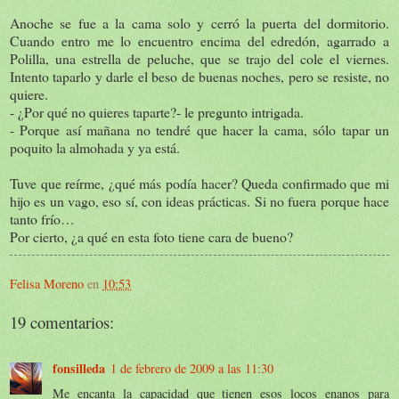
Anoche se fue a la cama solo y cerró la puerta del dormitorio.
Cuando entro me lo encuentro encima del edredón, agarrado a
Polilla, una estrella de peluche, que se trajo del cole el viernes.
Intento taparlo y darle el beso de buenas noches, pero se resiste, no
quiere.
- ¿Por qué no quieres taparte?- le pregunto intrigada.
- Porque así mañana no tendré que hacer la cama, sólo tapar un
poquito la almohada y ya está.
Tuve que reírme, ¿qué más podía hacer? Queda confirmado que mi
hijo es un vago, eso sí, con ideas prácticas. Si no fuera porque hace
tanto frío…
Por cierto, ¿a qué en esta foto tiene cara de bueno?
Felisa Moreno
en
10:53
19 comentarios:
fonsilleda
1 de febrero de 2009 a las 11:30
Me encanta la capacidad que tienen esos locos enanos para