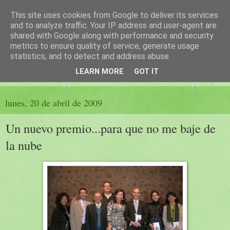
This site uses cookies from Google to deliver its services
El sueño de las palabras
and to analyze traffic. Your IP address and user-agent are
shared with Google along with performance and security
metrics to ensure quality of service, generate usage
PÁGINA LITERARIA DE FELISA MORENO
statistics, and to detect and address abuse.
LEARN MORE
GOT IT
▼
lunes, 20 de abril de 2009
Un nuevo premio...para que no me baje de
la nube