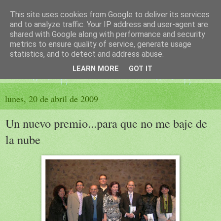
This site uses cookies from Google to deliver its services
El sueño de las palabras
and to analyze traffic. Your IP address and user-agent are
shared with Google along with performance and security
metrics to ensure quality of service, generate usage
PÁGINA LITERARIA DE FELISA MORENO
statistics, and to detect and address abuse.
LEARN MORE
GOT IT
▼
lunes, 20 de abril de 2009
Un nuevo premio...para que no me baje de
la nube