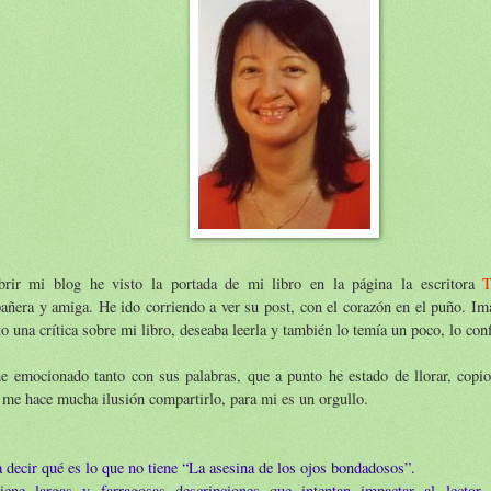
brir mi blog he visto la portada de mi libro en la página la escritora
T
ñera y amiga. He ido corriendo a ver su post, con el corazón en el puño. Im
to una crítica sobre mi libro, deseaba leerla y también lo temía un poco, lo con
e emocionado tanto con sus palabras, que a punto he estado de llorar, copio
 me hace mucha ilusión compartirlo, para mi es un orgullo.
 decir qué es lo que no tiene “La asesina de los ojos bondadosos”.
iene largas y farragosas descripciones que intentan impactar al lector