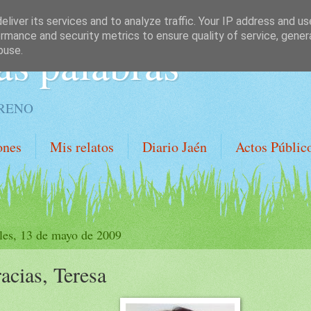
liver its services and to analyze traffic. Your IP address and u
rmance and security metrics to ensure quality of service, gene
as palabras
buse.
ORENO
ones
Mis relatos
Diario Jaén
Actos Públic
les, 13 de mayo de 2009
acias, Teresa