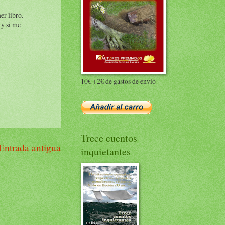
r libro.
 y si me
10€ +2€ de gastos de envío
Trece cuentos
Entrada antigua
inquietantes