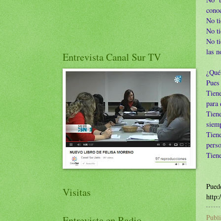
conoc
No ti
No ti
No ti
las n
Entrevista Canal Sur TV
¿Qué 
Pues 
Tiene
para 
Tiene
siemp
Tiene
perso
Tiene
Puede
Visitas
http:
Publ
Entrevista en Radio