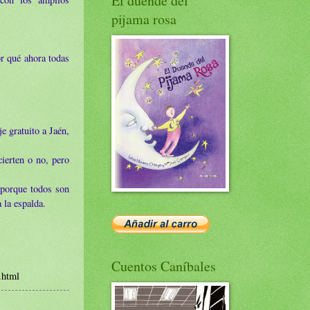
El duende del
pijama rosa
r qué ahora todas
e gratuito a Jaén,
cierten o no, pero
 porque todos son
 la espalda.
Cuentos Caníbales
.html