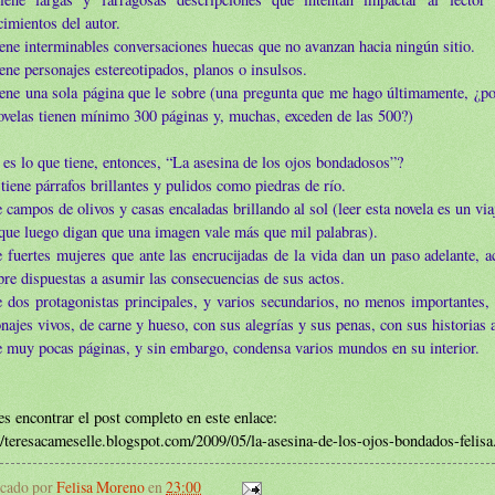
imientos del autor.
ene interminables conversaciones huecas que no avanzan hacia ningún sitio.
ene personajes estereotipados, planos o insulsos.
ene una sola página que le sobre (una pregunta que me hago últimamente, ¿po
ovelas tienen mínimo 300 páginas y, muchas, exceden de las 500?)
es lo que tiene, entonces, “La asesina de los ojos bondadosos”?
tiene párrafos brillantes y pulidos como piedras de río.
 campos de olivos y casas encaladas brillando al sol (leer esta novela es un viaj
que luego digan que una imagen vale más que mil palabras).
 fuertes mujeres que ante las encrucijadas de la vida dan un paso adelante, a
re dispuestas a asumir las consecuencias de sus actos.
 dos protagonistas principales, y varios secundarios, no menos importantes,
najes vivos, de carne y hueso, con sus alegrías y sus penas, con sus historias a
 muy pocas páginas, y sin embargo, condensa varios mundos en su interior.
s encontrar el post completo en este enlace:
//teresacameselle.blogspot.com/2009/05/la-asesina-de-los-ojos-bondados-felisa
icado por
Felisa Moreno
en
23:00