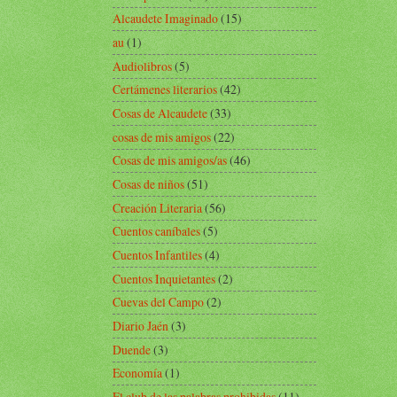
Alcaudete Imaginado
(15)
au
(1)
Audiolibros
(5)
Certámenes literarios
(42)
Cosas de Alcaudete
(33)
cosas de mis amigos
(22)
Cosas de mis amigos/as
(46)
Cosas de niños
(51)
Creación Literaria
(56)
Cuentos caníbales
(5)
Cuentos Infantiles
(4)
Cuentos Inquietantes
(2)
Cuevas del Campo
(2)
Diario Jaén
(3)
Duende
(3)
Economía
(1)
El club de las palabras prohibidas
(11)