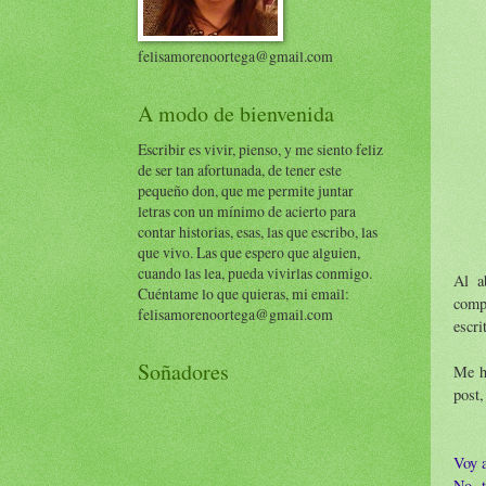
felisamorenoortega@gmail.com
A modo de bienvenida
Escribir es vivir, pienso, y me siento feliz
de ser tan afortunada, de tener este
pequeño don, que me permite juntar
letras con un mínimo de acierto para
contar historias, esas, las que escribo, las
que vivo. Las que espero que alguien,
cuando las lea, pueda vivirlas conmigo.
Al a
Cuéntame lo que quieras, mi email:
compa
felisamorenoortega@gmail.com
escri
Soñadores
Me h
post,
Voy a
No t