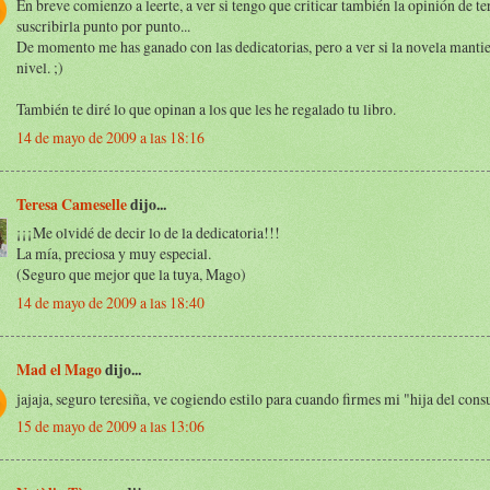
En breve comienzo a leerte, a ver si tengo que criticar también la opinión de te
suscribirla punto por punto...
De momento me has ganado con las dedicatorias, pero a ver si la novela manti
nivel. ;)
También te diré lo que opinan a los que les he regalado tu libro.
14 de mayo de 2009 a las 18:16
Teresa Cameselle
dijo...
¡¡¡Me olvidé de decir lo de la dedicatoria!!!
La mía, preciosa y muy especial.
(Seguro que mejor que la tuya, Mago)
14 de mayo de 2009 a las 18:40
Mad el Mago
dijo...
jajaja, seguro teresiña, ve cogiendo estilo para cuando firmes mi "hija del consu
15 de mayo de 2009 a las 13:06