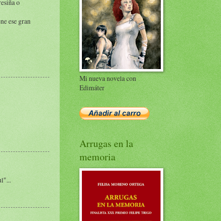
resiña o
ene ese gran
Mi nueva novela con
Edimáter
Arrugas en la
memoria
l"...