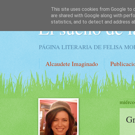
This site uses cookies from Google to de
are shared with Google along with perfo
El sueño de l
statistics, and to detect and address a
PÁGINA LITERARIA DE FELISA M
Alcaudete Imaginado
Publicaci
miérco
Gr