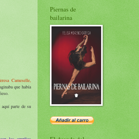
Piernas de
bailarina
eresa Cameselle,
aginaba que había
fieso.
 aquí parte de su
 con los amplios