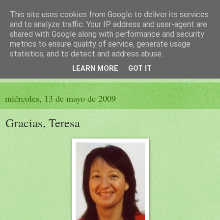
This site uses cookies from Google to deliver its services
El sueño de las palabras
and to analyze traffic. Your IP address and user-agent are
shared with Google along with performance and security
metrics to ensure quality of service, generate usage
PÁGINA LITERARIA DE FELISA MORENO
statistics, and to detect and address abuse.
LEARN MORE
GOT IT
▼
miércoles, 13 de mayo de 2009
Gracias, Teresa