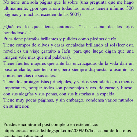
No tiene una sola página que le sobre (una pregunta que me hago
últimamente, ¿por qué ahora todas las novelas tienen mínimo 300
páginas y, muchas, exceden de las 500?)
¿Qué es lo que tiene, entonces, “La asesina de los ojos
bondadosos”?
Pues tiene párrafos brillantes y pulidos como piedras de río.
Tiene campos de olivos y casas encaladas brillando al sol (leer esta
novela es un viaje gratuito a Jaén, para que luego digan que una
imagen vale más que mil palabras).
Tiene fuertes mujeres que ante las encrucijadas de la vida dan un
paso adelante, acierten o no, pero siempre dispuestas a asumir las
consecuencias de sus actos.
Tiene dos protagonistas principales, y varios secundarios, no menos
importantes, porque todos son personajes vivos, de carne y hueso,
con sus alegrías y sus penas, con sus historias a la espalda.
Tiene muy pocas páginas, y sin embargo, condensa varios mundos
en su interior.
Puedes encontrar el post completo en este enlace:
http://teresacameselle.blogspot.com/2009/05/la-asesina-de-los-ojos-
bondados-felisa.html