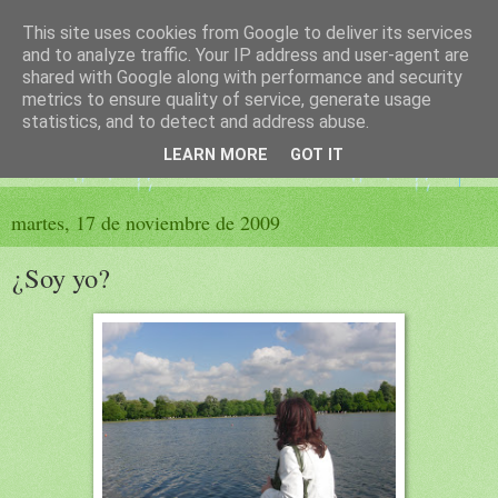
This site uses cookies from Google to deliver its services
El sueño de las palabras
and to analyze traffic. Your IP address and user-agent are
shared with Google along with performance and security
metrics to ensure quality of service, generate usage
PÁGINA LITERARIA DE FELISA MORENO
statistics, and to detect and address abuse.
LEARN MORE
GOT IT
▼
martes, 17 de noviembre de 2009
¿Soy yo?