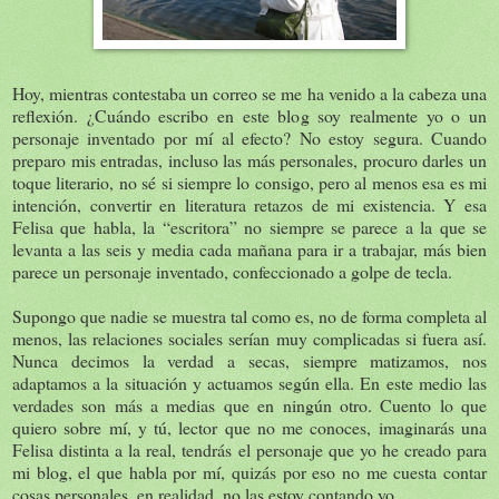
Hoy, mientras contestaba un correo se me ha venido a la cabeza una
reflexión. ¿Cuándo escribo en este blog soy realmente yo o un
personaje inventado por mí al efecto? No estoy segura. Cuando
preparo mis entradas, incluso las más personales, procuro darles un
toque literario, no sé si siempre lo consigo, pero al menos esa es mi
intención, convertir en literatura retazos de mi existencia. Y esa
Felisa que habla, la “escritora” no siempre se parece a la que se
levanta a las seis y media cada mañana para ir a trabajar, más bien
parece un personaje inventado, confeccionado a golpe de tecla.
Supongo que nadie se muestra tal como es, no de forma completa al
menos, las relaciones sociales serían muy complicadas si fuera así.
Nunca decimos la verdad a secas, siempre matizamos, nos
adaptamos a la situación y actuamos según ella. En este medio las
verdades son más a medias que en ningún otro. Cuento lo que
quiero sobre mí, y tú, lector que no me conoces, imaginarás una
Felisa distinta a la real, tendrás el personaje que yo he creado para
mi blog, el que habla por mí, quizás por eso no me cuesta contar
cosas personales, en realidad, no las estoy contando yo.