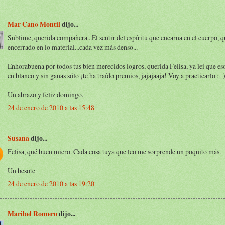
Mar Cano Montil
dijo...
Sublime, querida compañera...El sentir del espíritu que encarna en el cuerpo, 
encerrado en lo material...cada vez más denso...
Enhorabuena por todos tus bien merecidos logros, querida Felisa, ya leí que es
en blanco y sin ganas sólo ¡te ha traído premios, jajajaaja! Voy a practicarlo ;=
Un abrazo y feliz domingo.
24 de enero de 2010 a las 15:48
Susana
dijo...
Felisa, qué buen micro. Cada cosa tuya que leo me sorprende un poquito más.
Un besote
24 de enero de 2010 a las 19:20
Maribel Romero
dijo...