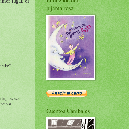
El duende del
imer lugar, el
pijama rosa
o sabe?
nte pues eso,
como si
Cuentos Caníbales