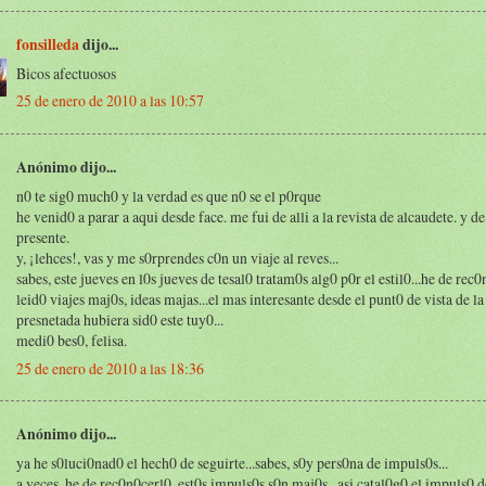
fonsilleda
dijo...
Bicos afectuosos
25 de enero de 2010 a las 10:57
Anónimo dijo...
n0 te sig0 much0 y la verdad es que n0 se el p0rque
he venid0 a parar a aqui desde face. me fui de alli a la revista de alcaudete. y de
presente.
y, ¡lehces!, vas y me s0rprendes c0n un viaje al reves...
sabes, este jueves en l0s jueves de tesal0 tratam0s alg0 p0r el estil0...he de rec
leid0 viajes maj0s, ideas majas...el mas interesante desde el punt0 de vista de la
presnetada hubiera sid0 este tuy0...
medi0 bes0, felisa.
25 de enero de 2010 a las 18:36
Anónimo dijo...
ya he s0luci0nad0 el hech0 de seguirte...sabes, s0y pers0na de impuls0s...
a veces, he de rec0n0cerl0, est0s impuls0s s0n maj0s...asi catal0g0 el impuls0 d