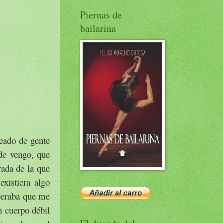
Piernas de
bailarina
eado de gente
de vengo, que
rada de la que
xistiera algo
speraba que me
n cuerpo débil