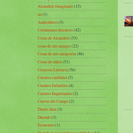
Alcaudete Imaginado
(15)
au
(1)
Audiolibros
(5)
Certámenes literarios
(42)
Cosas de Alcaudete
(33)
cosas de mis amigos
(22)
Cosas de mis amigos/as
(46)
Cosas de niños
(51)
Creación Literaria
(56)
Cuentos caníbales
(5)
Cuentos Infantiles
(4)
Cuentos Inquietantes
(2)
Cuevas del Campo
(2)
Diario Jaén
(3)
Duende
(3)
Economía
(1)
El club de las palabras prohibidas
(11)