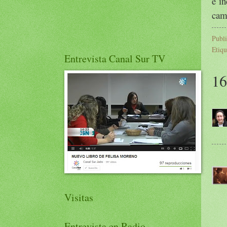
e in
cami
Publ
Etiqu
Entrevista Canal Sur TV
16
Visitas
Entrevista en Radio