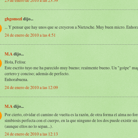
23 de enero de 2010 a las 23:39
ghgomezl
dijo...
... Y pensar que hay unos que se creyeron a Nietzsche. Muy buen micro. Enho
24 de enero de 2010 a las 4:51
M.A
dijo...
Hola, Felisa:
Este escrito tuyo me ha parecido muy bueno; realmente bueno. Un "golpe" mag
certero y conciso; además de perfecto.
Enhorabuena.
24 de enero de 2010 a las 12:09
M.A
dijo...
Por cierto, olvidar el camino de vuelta es la razón, de otra forma el alma no fo
simbiosis perfecta con el cuerpo, en la que ninguno de los dos puede existir sin 
(aunque ellos no lo sepan...).
24 de enero de 2010 a las 12:13