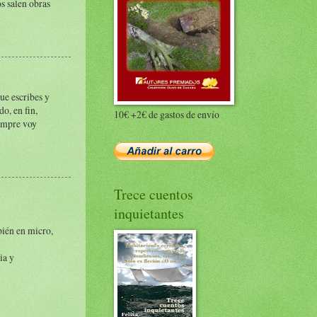
s salen obras
ue escribes y
do, en fin,
10€ +2€ de gastos de envío
iempre voy
Trece cuentos
inquietantes
bién en micro,
ia y