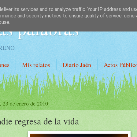
liver its services and to analyze traffic. Your IP address and u
rmance and security metrics to ensure quality of service, gene
as palabras
buse.
ORENO
ones
Mis relatos
Diario Jaén
Actos Públic
, 23 de enero de 2010
die regresa de la vida