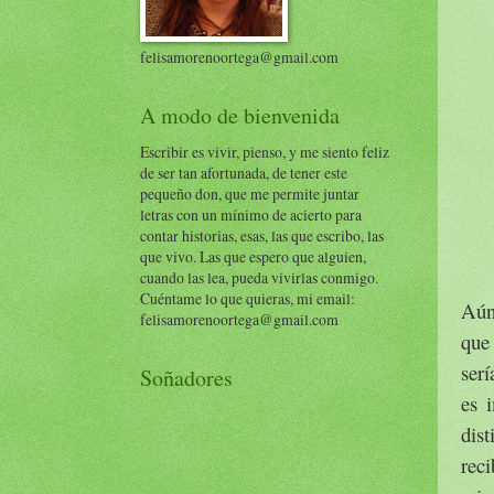
felisamorenoortega@gmail.com
A modo de bienvenida
Escribir es vivir, pienso, y me siento feliz
de ser tan afortunada, de tener este
pequeño don, que me permite juntar
letras con un mínimo de acierto para
contar historias, esas, las que escribo, las
que vivo. Las que espero que alguien,
cuando las lea, pueda vivirlas conmigo.
Cuéntame lo que quieras, mi email:
Aún
felisamorenoortega@gmail.com
que
serí
Soñadores
es 
dist
reci