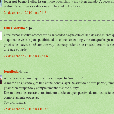
Joder qué bueno, Felisa. Es un micro buenísimo y muy bien tratado. A veces no
realmente sublimes y ésta es una. Felicidades. Un beso.
24 de enero de 2010 a las 21:21
Felisa Moreno
dijo...
Gracias por vuestros comentarios, la verdad es que este es uno de esos micros q
al que no le ves ninguna posibilidad, lo coloco en el blog y resulta que ha gusta
gracias de nuevo, no sé como os voy a corresponder a vuestros comentarios, s
arre que es tarde.
24 de enero de 2010 a las 22:08
fonsilleda
dijo...
A veces sucede con lo que escribes eso que tú "no lo ves".
A mí me ha gustado y, es una coincidencia, ayer he asistido a "otro parto", tam
y también estupendo y completamente distinto al tuyo.
Dos maneras de encarar el nacimiento desde una perspectiva de total conscienc
completamente opuestas.
Soy afortunada.
25 de enero de 2010 a las 10:57