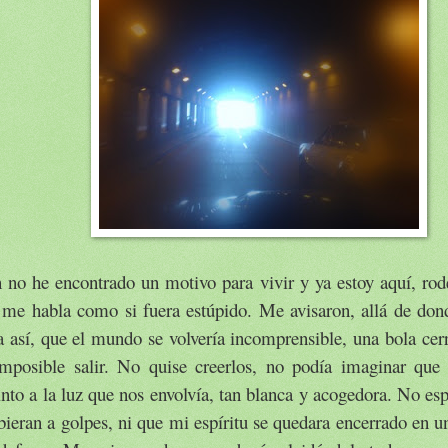
 no he encontrado un motivo para vivir y ya estoy aquí, rod
 me habla como si fuera estúpido. Me avisaron, allá de don
a así, que el mundo se volvería incomprensible, una bola cer
imposible salir. No quise creerlos, no podía imaginar que e
into a la luz que nos envolvía, tan blanca y acogedora. No e
bieran a golpes, ni que mi espíritu se quedara encerrado en u