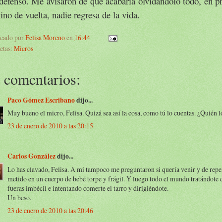
defenso. Me avisaron de que acabaría olvidándolo todo, en pr
no de vuelta, nadie regresa de la vida.
icado por
Felisa Moreno
en
16:44
etas:
Micros
 comentarios:
Paco Gómez Escribano
dijo...
Muy bueno el micro, Felisa. Quizá sea así la cosa, como tú lo cuentas. ¿Quién l
23 de enero de 2010 a las 20:15
Carlos González
dijo...
Lo has clavado, Felisa. A mí tampoco me preguntaron si quería venir y de repe
metido en un cuerpo de bebé torpe y frágil. Y luego todo el mundo tratándote 
fueras imbécil e intentando comerte el tarro y dirigiéndote.
Un beso.
23 de enero de 2010 a las 20:46