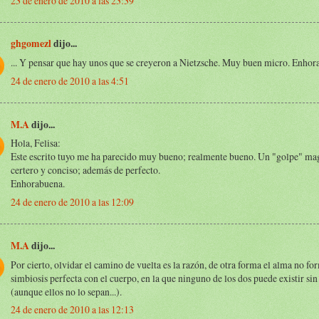
23 de enero de 2010 a las 23:39
ghgomezl
dijo...
... Y pensar que hay unos que se creyeron a Nietzsche. Muy buen micro. Enho
24 de enero de 2010 a las 4:51
M.A
dijo...
Hola, Felisa:
Este escrito tuyo me ha parecido muy bueno; realmente bueno. Un "golpe" mag
certero y conciso; además de perfecto.
Enhorabuena.
24 de enero de 2010 a las 12:09
M.A
dijo...
Por cierto, olvidar el camino de vuelta es la razón, de otra forma el alma no fo
simbiosis perfecta con el cuerpo, en la que ninguno de los dos puede existir sin 
(aunque ellos no lo sepan...).
24 de enero de 2010 a las 12:13