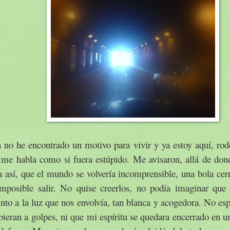
 no he encontrado un motivo para vivir y ya estoy aquí, rod
 me habla como si fuera estúpido. Me avisaron, allá de don
a así, que el mundo se volvería incomprensible, una bola cer
imposible salir. No quise creerlos, no podía imaginar que e
into a la luz que nos envolvía, tan blanca y acogedora. No e
bieran a golpes, ni que mi espíritu se quedara encerrado en u