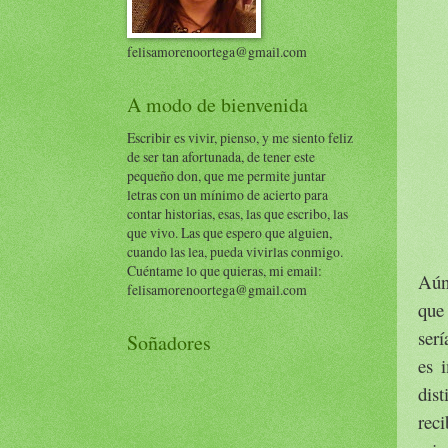
felisamorenoortega@gmail.com
A modo de bienvenida
Escribir es vivir, pienso, y me siento feliz
de ser tan afortunada, de tener este
pequeño don, que me permite juntar
letras con un mínimo de acierto para
contar historias, esas, las que escribo, las
que vivo. Las que espero que alguien,
cuando las lea, pueda vivirlas conmigo.
Cuéntame lo que quieras, mi email:
Aún
felisamorenoortega@gmail.com
que
serí
Soñadores
es 
dist
reci