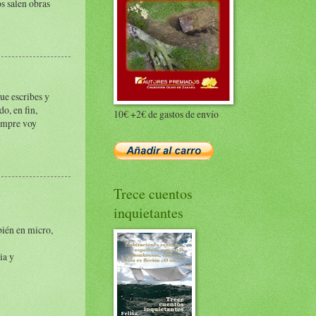
s salen obras
ue escribes y
do, en fin,
10€ +2€ de gastos de envío
iempre voy
Trece cuentos
inquietantes
bién en micro,
ia y