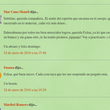
Mar Cano Montil
dijo...
Sublime, querida compañera...El sentir del espíritu que encarna en el cuerpo, 
encerrado en lo material...cada vez más denso...
Enhorabuena por todos tus bien merecidos logros, querida Felisa, ya leí que es
en blanco y sin ganas sólo ¡te ha traído premios, jajajaaja! Voy a practicarlo ;=
Un abrazo y feliz domingo.
24 de enero de 2010 a las 15:48
Susana
dijo...
Felisa, qué buen micro. Cada cosa tuya que leo me sorprende un poquito más.
Un besote
24 de enero de 2010 a las 19:20
Maribel Romero
dijo...