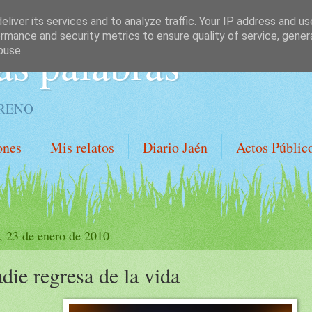
liver its services and to analyze traffic. Your IP address and u
rmance and security metrics to ensure quality of service, gene
as palabras
buse.
ORENO
ones
Mis relatos
Diario Jaén
Actos Públic
, 23 de enero de 2010
die regresa de la vida