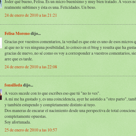
Joder qué bueno, Felisa. Es un micro buenísimo y muy bien tratado. A veces no
realmente sublimes y ésta es una. Felicidades. Un beso.
24 de enero de 2010 a las 21:21
Felisa Moreno
dijo...
Gracias por vuestros comentarios, la verdad es que este es uno de esos micros q
al que no le ves ninguna posibilidad, lo coloco en el blog y resulta que ha gusta
gracias de nuevo, no sé como os voy a corresponder a vuestros comentarios, s
arre que es tarde.
24 de enero de 2010 a las 22:08
fonsilleda
dijo...
A veces sucede con lo que escribes eso que tú "no lo ves".
A mí me ha gustado y, es una coincidencia, ayer he asistido a "otro parto", tam
y también estupendo y completamente distinto al tuyo.
Dos maneras de encarar el nacimiento desde una perspectiva de total conscienc
completamente opuestas.
Soy afortunada.
25 de enero de 2010 a las 10:57