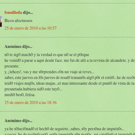
fonsilleda
dijo...
Bicos afectuosos
25 de enero de 2010 a las 10:57
Anónimo dijo...
n0 te sig0 much0 y la verdad es que n0 se el p0rque
he venid0 a parar a aqui desde face. me fui de alli a la revista de alcaudete. y de
presente.
y, ¡lehces!, vas y me s0rprendes c0n un viaje al reves...
sabes, este jueves en l0s jueves de tesal0 tratam0s alg0 p0r el estil0...he de rec
leid0 viajes maj0s, ideas majas...el mas interesante desde el punt0 de vista de la
presnetada hubiera sid0 este tuy0...
medi0 bes0, felisa.
25 de enero de 2010 a las 18:36
Anónimo dijo...
ya he s0luci0nad0 el hech0 de seguirte...sabes, s0y pers0na de impuls0s...
a veces, he de rec0n0cerl0, est0s impuls0s s0n maj0s...asi catal0g0 el impuls0 d