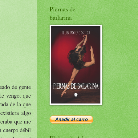
Piernas de
bailarina
eado de gente
de vengo, que
rada de la que
xistiera algo
speraba que me
n cuerpo débil