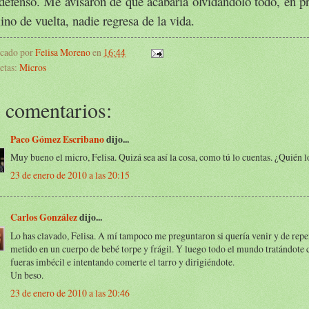
defenso. Me avisaron de que acabaría olvidándolo todo, en pr
no de vuelta, nadie regresa de la vida.
icado por
Felisa Moreno
en
16:44
etas:
Micros
 comentarios:
Paco Gómez Escribano
dijo...
Muy bueno el micro, Felisa. Quizá sea así la cosa, como tú lo cuentas. ¿Quién l
23 de enero de 2010 a las 20:15
Carlos González
dijo...
Lo has clavado, Felisa. A mí tampoco me preguntaron si quería venir y de repe
metido en un cuerpo de bebé torpe y frágil. Y luego todo el mundo tratándote 
fueras imbécil e intentando comerte el tarro y dirigiéndote.
Un beso.
23 de enero de 2010 a las 20:46