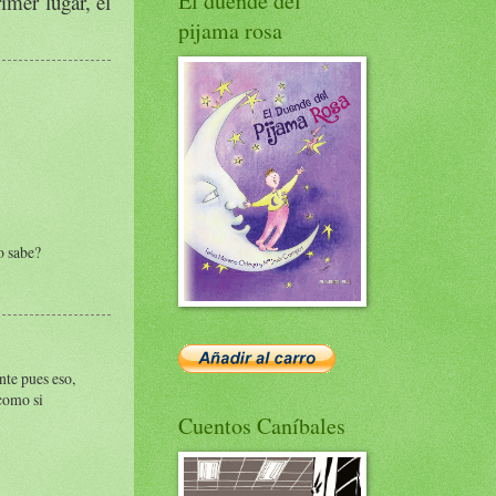
El duende del
imer lugar, el
pijama rosa
o sabe?
nte pues eso,
como si
Cuentos Caníbales