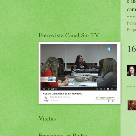
e in
cami
Publ
Etiqu
Entrevista Canal Sur TV
16
Visitas
Entrevista en Radio