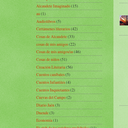
Alcaudete Imaginado
(15)
au
(1)
Audiolibros
(5)
Certámenes literarios
(42)
Cosas de Alcaudete
(33)
cosas de mis amigos
(22)
Cosas de mis amigos/as
(46)
Cosas de niños
(51)
Creación Literaria
(56)
Cuentos caníbales
(5)
Cuentos Infantiles
(4)
Cuentos Inquietantes
(2)
Cuevas del Campo
(2)
Diario Jaén
(3)
Duende
(3)
Economía
(1)
El club de las palabras prohibidas
(11)