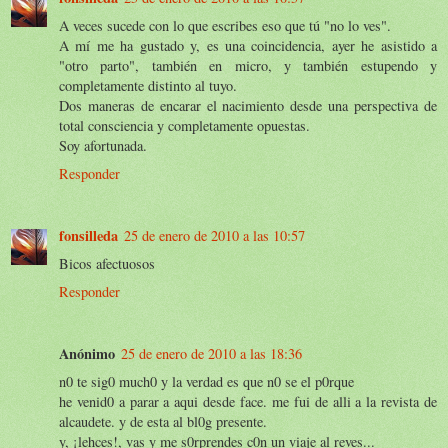
A veces sucede con lo que escribes eso que tú "no lo ves".
A mí me ha gustado y, es una coincidencia, ayer he asistido a
"otro parto", también en micro, y también estupendo y
completamente distinto al tuyo.
Dos maneras de encarar el nacimiento desde una perspectiva de
total consciencia y completamente opuestas.
Soy afortunada.
Responder
fonsilleda
25 de enero de 2010 a las 10:57
Bicos afectuosos
Responder
Anónimo
25 de enero de 2010 a las 18:36
n0 te sig0 much0 y la verdad es que n0 se el p0rque
he venid0 a parar a aqui desde face. me fui de alli a la revista de
alcaudete. y de esta al bl0g presente.
y, ¡lehces!, vas y me s0rprendes c0n un viaje al reves...