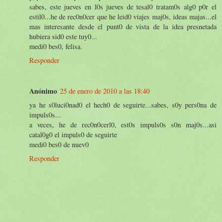
sabes, este jueves en l0s jueves de tesal0 tratam0s alg0 p0r el
estil0...he de rec0n0cer que he leid0 viajes maj0s, ideas majas...el
mas interesante desde el punt0 de vista de la idea presnetada
hubiera sid0 este tuy0...
medi0 bes0, felisa.
Responder
Anónimo
25 de enero de 2010 a las 18:40
ya he s0luci0nad0 el hech0 de seguirte...sabes, s0y pers0na de
impuls0s...
a veces, he de rec0n0cerl0, est0s impuls0s s0n maj0s...asi
catal0g0 el impuls0 de seguirte
medi0 bes0 de nuev0
Responder