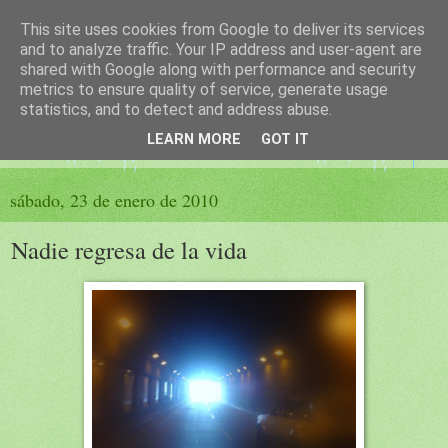
This site uses cookies from Google to deliver its services
El sueño de las palabras
and to analyze traffic. Your IP address and user-agent are
shared with Google along with performance and security
metrics to ensure quality of service, generate usage
PÁGINA LITERARIA DE FELISA MORENO
statistics, and to detect and address abuse.
LEARN MORE
GOT IT
▼
sábado, 23 de enero de 2010
Nadie regresa de la vida