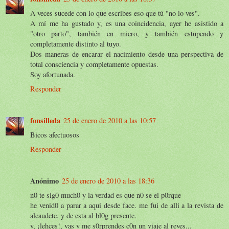
A veces sucede con lo que escribes eso que tú "no lo ves".
A mí me ha gustado y, es una coincidencia, ayer he asistido a
"otro parto", también en micro, y también estupendo y
completamente distinto al tuyo.
Dos maneras de encarar el nacimiento desde una perspectiva de
total consciencia y completamente opuestas.
Soy afortunada.
Responder
fonsilleda
25 de enero de 2010 a las 10:57
Bicos afectuosos
Responder
Anónimo
25 de enero de 2010 a las 18:36
n0 te sig0 much0 y la verdad es que n0 se el p0rque
he venid0 a parar a aqui desde face. me fui de alli a la revista de
alcaudete. y de esta al bl0g presente.
y, ¡lehces!, vas y me s0rprendes c0n un viaje al reves...