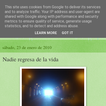
This site uses cookies from Google to deliver its services
El sueño de las palabras
and to analyze traffic. Your IP address and user-agent are
shared with Google along with performance and security
metrics to ensure quality of service, generate usage
PÁGINA LITERARIA DE FELISA MORENO
statistics, and to detect and address abuse.
LEARN MORE
GOT IT
▼
sábado, 23 de enero de 2010
Nadie regresa de la vida