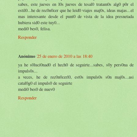
sabes, este jueves en l0s jueves de tesal0 tratam0s alg0 p0r el
estil0...he de rec0n0cer que he leid0 viajes maj0s, ideas majas...el
mas interesante desde el punt0 de vista de la idea presnetada
hubiera sid0 este tuy0...
medi0 bes0, felisa.
Responder
Anónimo
25 de enero de 2010 a las 18:40
ya he s0luci0nad0 el hech0 de seguirte...sabes, s0y pers0na de
impuls0s...
a veces, he de rec0n0cerl0, est0s impuls0s s0n maj0s...asi
catal0g0 el impuls0 de seguirte
medi0 bes0 de nuev0
Responder