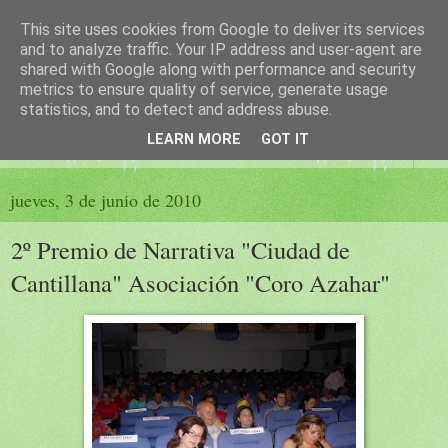
This site uses cookies from Google to deliver its services
El sueño de las palabras
and to analyze traffic. Your IP address and user-agent are
shared with Google along with performance and security
metrics to ensure quality of service, generate usage
PÁGINA LITERARIA DE FELISA MORENO
statistics, and to detect and address abuse.
LEARN MORE
GOT IT
▼
jueves, 3 de junio de 2010
2º Premio de Narrativa "Ciudad de
Cantillana" Asociación "Coro Azahar"