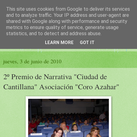
This site uses cookies from Google to deliver its services
El sueño de las palabras
and to analyze traffic. Your IP address and user-agent are
shared with Google along with performance and security
metrics to ensure quality of service, generate usage
PÁGINA LITERARIA DE FELISA MORENO
statistics, and to detect and address abuse.
LEARN MORE
GOT IT
▼
jueves, 3 de junio de 2010
2º Premio de Narrativa "Ciudad de
Cantillana" Asociación "Coro Azahar"