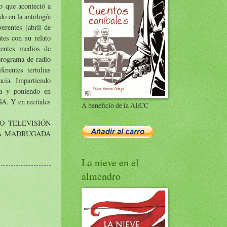
lo que aconteció a
do en la antología
rentes (abril de
tes con su relato
rentes medios de
programa de radio
ntes tertulias
ucía. Impartiendo
ma y poniendo en
SA. Y en recitales
A beneficio de la AECC
DIO TELEVISIÓN
 LA MADRUGADA
La nieve en el
almendro