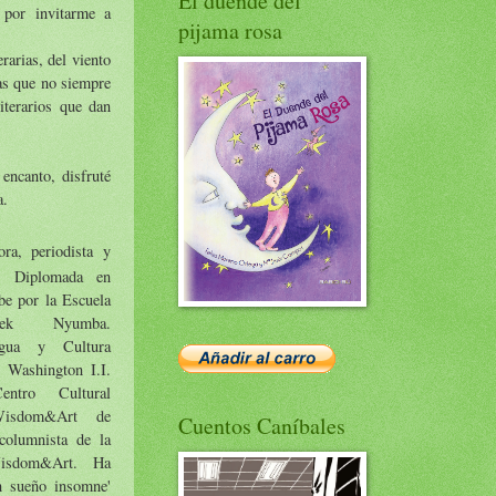
El duende del
por invitarme a
pijama rosa
rarias, del viento
das que no siempre
iterarios que dan
n
encanto, disfruté
a.
ora, periodista y
ña. Diplomada en
e por la Escuela
arek Nyumba.
gua y Cultura
 Washington I.I.
entro Cultural
Wisdom&Art de
Cuentos Caníbales
 columnista de la
Wisdom&Art. Ha
un sueño insomne'