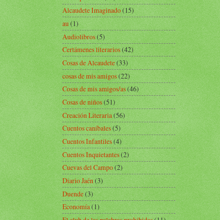
Alcaudete Imaginado
(15)
au
(1)
Audiolibros
(5)
Certámenes literarios
(42)
Cosas de Alcaudete
(33)
cosas de mis amigos
(22)
Cosas de mis amigos/as
(46)
Cosas de niños
(51)
Creación Literaria
(56)
Cuentos caníbales
(5)
Cuentos Infantiles
(4)
Cuentos Inquietantes
(2)
Cuevas del Campo
(2)
Diario Jaén
(3)
Duende
(3)
Economía
(1)
El club de las palabras prohibidas
(11)