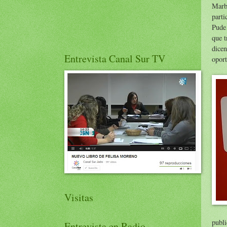
Marb
parti
Pude 
que t
dice
Entrevista Canal Sur TV
oport
Visitas
publ
Entrevista en Radio