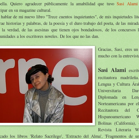
ella. Quiero agradecer públicamente la amabilidad que tuvo
Sasi Alami
cipar en su magazine cultural.
hablar de mi nuevo libro "Trece cuentos inquietantes", de mis inquietudes lite
rae historias y palabras, de la poesía y el duro trabajo del poeta, de las mira
n la verdad, de las asesinas que tienen ojos bondadosos, de los concursos l
unidades a los escritores noveles. De los que no las dan.
Gracias, Sasi, eres u
mucho con la entrevist
Sasi Alami
escrit
recitautora madrile
Lengua y Cultura Árab
Universitaria D
Diplomada en Len
Norteamericana por el
Recitautora del C
Hispanoamericano 
Bolinas (California),
Revista Literaria 
icado los libros 'Relato Sacrílego', 'Extracto del Alma', 'Fragmentos de 