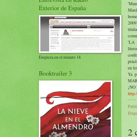
'Mano
Exterior de España
Mardo
home
2009)
titu
comu
'LA
lite
conf
Empieza en el minuto 18
práct
en lo
Booktrailer 3
Ya p
MAR
¡NO
http:
Publ
Etiqu
2 