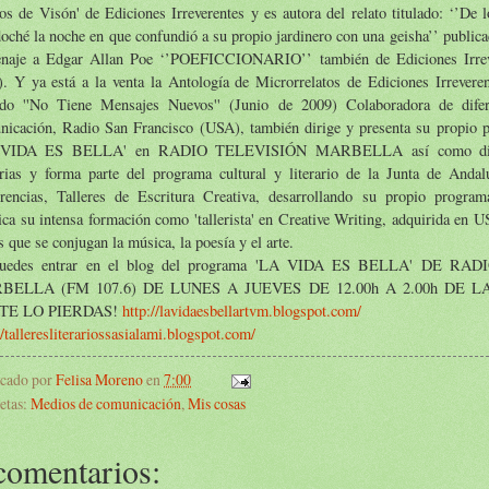
s de Visón' de Ediciones Irreverentes y es autora del relato titulado: ‘’De 
ché la noche en que confundió a su propio jardinero con una geisha’’ publica
naje a Edgar Allan Poe ‘’POEFICCIONARIO’’ también de Ediciones Irreve
. Y ya está a la venta la Antología de Microrrelatos de Ediciones Irreveren
lado ''No Tiene Mensajes Nuevos'' (Junio de 2009) Colaboradora de dife
nicación, Radio San Francisco (USA), también dirige y presenta su propio 
 VIDA ES BELLA' en RADIO TELEVISIÓN MARBELLA así como difere
rarias y forma parte del programa cultural y literario de la Junta de Andal
erencias, Talleres de Escritura Creativa, desarrollando su propio progra
ica su intensa formación como 'tallerista' en Creative Writing, adquirida en U
s que se conjugan la música, la poesía y el arte.
uedes entrar en el blog del programa 'LA VIDA ES BELLA' DE RA
BELLA (FM 107.6) DE LUNES A JUEVES DE 12.00h A 2.00h DE
 TE LO PIERDAS!
http://lavidaesbellartvm.blogspot.com/
//talleresliterariossasialami.blogspot.com/
icado por
Felisa Moreno
en
7:00
etas:
Medios de comunicación
,
Mis cosas
comentarios: