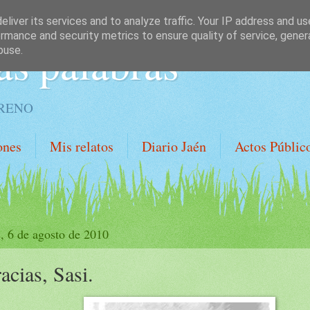
liver its services and to analyze traffic. Your IP address and u
rmance and security metrics to ensure quality of service, gene
as palabras
buse.
ORENO
ones
Mis relatos
Diario Jaén
Actos Públic
s, 6 de agosto de 2010
acias, Sasi.