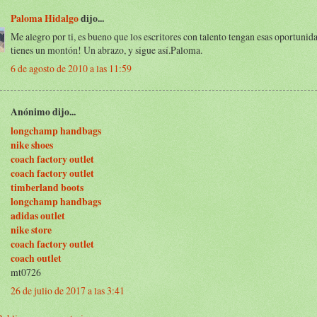
Paloma Hidalgo
dijo...
Me alegro por ti, es bueno que los escritores con talento tengan esas oportunida
tienes un montón! Un abrazo, y sigue así.Paloma.
6 de agosto de 2010 a las 11:59
Anónimo dijo...
longchamp handbags
nike shoes
coach factory outlet
coach factory outlet
timberland boots
longchamp handbags
adidas outlet
nike store
coach factory outlet
coach outlet
mt0726
26 de julio de 2017 a las 3:41