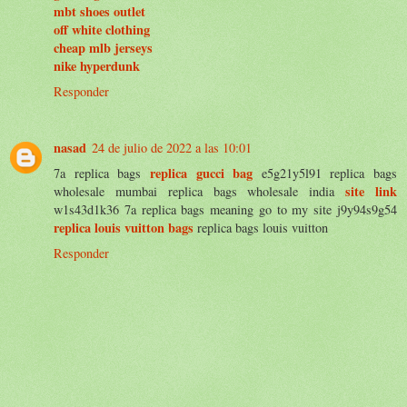
mbt shoes outlet
off white clothing
cheap mlb jerseys
nike hyperdunk
Responder
nasad
24 de julio de 2022 a las 10:01
replica gucci bag
7a replica bags
e5g21y5l91 replica bags
site link
wholesale mumbai replica bags wholesale india
w1s43d1k36 7a replica bags meaning go to my site j9y94s9g54
replica louis vuitton bags
replica bags louis vuitton
Responder