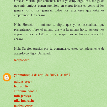
Gracias Maribel por comentar, hasta yo estoy orgullosa, me gusta
que mis amigos ganen premios, en cierta forma es como si los
ganara yo, o los ganaran todos los escritores que estamos
empezando. Un abrazo.
Hola Horacio, lo mismo te digo, que ya es casualidad que
presentemos libro el mismo día y a la misma hora, aunque nos
separen miles de kilómetros creo que nos sentiremos cerca. Un
abrazo.
Hola Sergio, gracias por tu comentario, estoy completamente de
acuerdo contigo. Un saludo.
Responder
yanmaneee
4 de abril de 2019 a las 6:57
adidas yeezy
lebron 16
supreme hoodie
mlb jerseys
nike huarache
golden goose