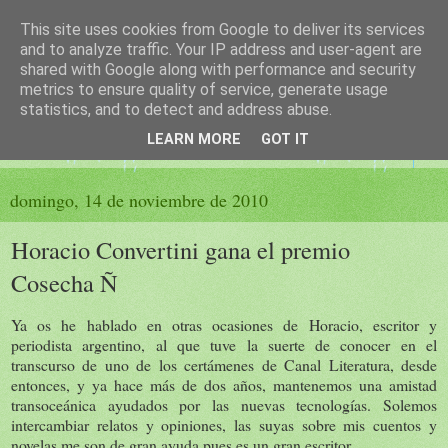
This site uses cookies from Google to deliver its services
El sueño de las palabras
and to analyze traffic. Your IP address and user-agent are
shared with Google along with performance and security
metrics to ensure quality of service, generate usage
PÁGINA LITERARIA DE FELISA MORENO
statistics, and to detect and address abuse.
LEARN MORE
GOT IT
▼
domingo, 14 de noviembre de 2010
Horacio Convertini gana el premio
Cosecha Ñ
Ya os he hablado en otras ocasiones de Horacio, escritor y
periodista argentino, al que tuve la suerte de conocer en el
transcurso de uno de los certámenes de Canal Literatura, desde
entonces, y ya hace más de dos años, mantenemos una amistad
transoceánica ayudados por las nuevas tecnologías. Solemos
intercambiar relatos y opiniones, las suyas sobre mis cuentos y
novelas me son de gran ayuda pues es un gran escritor.