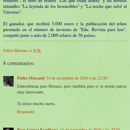
refuerzo"; el libro de relatos "Los que están afuera" y las novelas
infantiles "La leyenda de los Invencibles" y "La noche que salvé al
Universo".
El ganador, que recibirá 3.000 euros y la publicación del relato
premiado en el número de invierno de "Eñe. Revista para leer",
compitió junto a más de 2.000 relatos de 36 países.
Felisa Moreno
en
9:56
8 comentarios:
Pedro Moscatel
14 de noviembre de 2010 a las 22:00
Enhorabuena para Horacio, pero también para tí, tu novela parece
muy interesante.
Te deseo mucha suerte.
Responder
Paco Gómez Escribano
14 de noviembre de 2010 a las 22:01