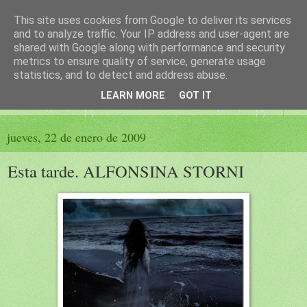
This site uses cookies from Google to deliver its services
El sueño de las palabras
and to analyze traffic. Your IP address and user-agent are
shared with Google along with performance and security
metrics to ensure quality of service, generate usage
PÁGINA LITERARIA DE FELISA MORENO
statistics, and to detect and address abuse.
LEARN MORE
GOT IT
▼
jueves, 22 de enero de 2009
Esta tarde. ALFONSINA STORNI