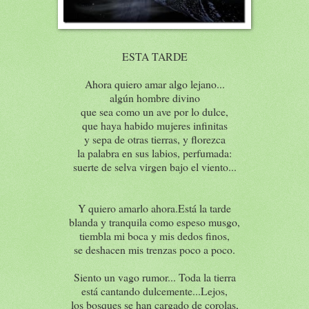
ESTA TARDE
Ahora quiero amar algo lejano...
algún hombre divino
que sea como un ave por lo dulce,
que haya habido mujeres infinitas
y sepa de otras tierras, y florezca
la palabra en sus labios, perfumada:
suerte de selva virgen bajo el viento...
Y quiero amarlo ahora.Está la tarde
blanda y tranquila como espeso musgo,
tiembla mi boca y mis dedos finos,
se deshacen mis trenzas poco a poco.
Siento un vago rumor... Toda la tierra
está cantando dulcemente...Lejos,
los bosques se han cargado de corolas,