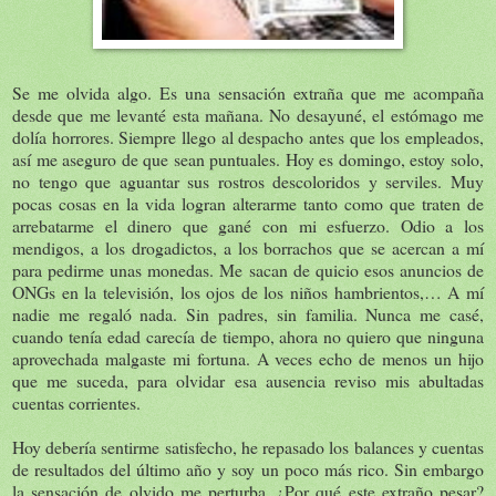
Se me olvida algo. Es una sensación extraña que me acompaña
desde que me levanté esta mañana. No desayuné, el estómago me
dolía horrores. Siempre llego al despacho antes que los empleados,
así me aseguro de que sean puntuales. Hoy es domingo, estoy solo,
no tengo que aguantar sus rostros descoloridos y serviles. Muy
pocas cosas en la vida logran alterarme tanto como que traten de
arrebatarme el dinero que gané con mi esfuerzo. Odio a los
mendigos, a los drogadictos, a los borrachos que se acercan a mí
para pedirme unas monedas. Me sacan de quicio esos anuncios de
ONGs en la televisión, los ojos de los niños hambrientos,… A mí
nadie me regaló nada. Sin padres, sin familia. Nunca me casé,
cuando tenía edad carecía de tiempo, ahora no quiero que ninguna
aprovechada malgaste mi fortuna. A veces echo de menos un hijo
que me suceda, para olvidar esa ausencia reviso mis abultadas
cuentas corrientes.
Hoy debería sentirme satisfecho, he repasado los balances y cuentas
de resultados del último año y soy un poco más rico. Sin embargo
la sensación de olvido me perturba. ¿Por qué este extraño pesar?