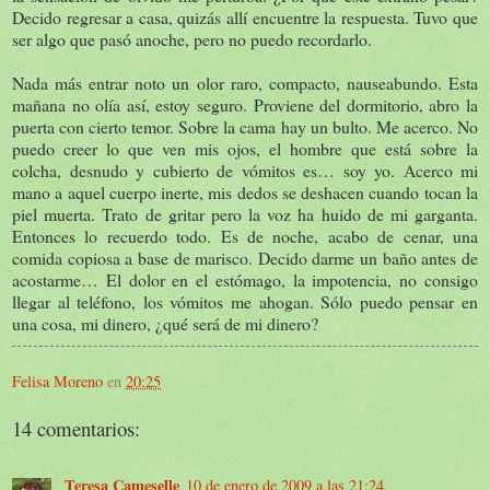
Decido regresar a casa, quizás allí encuentre la respuesta. Tuvo que
ser algo que pasó anoche, pero no puedo recordarlo.
Nada más entrar noto un olor raro, compacto, nauseabundo. Esta
mañana no olía así, estoy seguro. Proviene del dormitorio, abro la
puerta con cierto temor. Sobre la cama hay un bulto. Me acerco. No
puedo creer lo que ven mis ojos, el hombre que está sobre la
colcha, desnudo y cubierto de vómitos es… soy yo. Acerco mi
mano a aquel cuerpo inerte, mis dedos se deshacen cuando tocan la
piel muerta. Trato de gritar pero la voz ha huido de mi garganta.
Entonces lo recuerdo todo. Es de noche, acabo de cenar, una
comida copiosa a base de marisco. Decido darme un baño antes de
acostarme… El dolor en el estómago, la impotencia, no consigo
llegar al teléfono, los vómitos me ahogan. Sólo puedo pensar en
una cosa, mi dinero, ¿qué será de mi dinero?
Felisa Moreno
en
20:25
14 comentarios:
Teresa Cameselle
10 de enero de 2009 a las 21:24