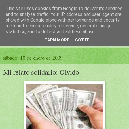
This site uses cookies from Google to deliver its services
El sueño de las palabras
and to analyze traffic. Your IP address and user-agent are
shared with Google along with performance and security
metrics to ensure quality of service, generate usage
PÁGINA LITERARIA DE FELISA MORENO
statistics, and to detect and address abuse.
LEARN MORE
GOT IT
▼
sábado, 10 de enero de 2009
Mi relato solidario: Olvido