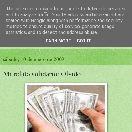
This site uses cookies from Google to deliver its services
El sueño de las palabras
and to analyze traffic. Your IP address and user-agent are
shared with Google along with performance and security
metrics to ensure quality of service, generate usage
PÁGINA LITERARIA DE FELISA MORENO
statistics, and to detect and address abuse.
LEARN MORE
GOT IT
▼
sábado, 10 de enero de 2009
Mi relato solidario: Olvido