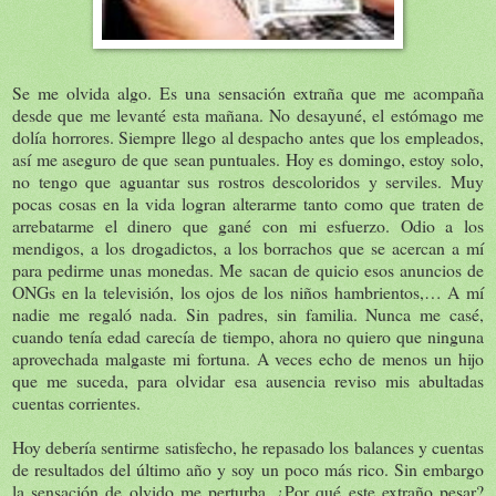
Se me olvida algo. Es una sensación extraña que me acompaña
desde que me levanté esta mañana. No desayuné, el estómago me
dolía horrores. Siempre llego al despacho antes que los empleados,
así me aseguro de que sean puntuales. Hoy es domingo, estoy solo,
no tengo que aguantar sus rostros descoloridos y serviles. Muy
pocas cosas en la vida logran alterarme tanto como que traten de
arrebatarme el dinero que gané con mi esfuerzo. Odio a los
mendigos, a los drogadictos, a los borrachos que se acercan a mí
para pedirme unas monedas. Me sacan de quicio esos anuncios de
ONGs en la televisión, los ojos de los niños hambrientos,… A mí
nadie me regaló nada. Sin padres, sin familia. Nunca me casé,
cuando tenía edad carecía de tiempo, ahora no quiero que ninguna
aprovechada malgaste mi fortuna. A veces echo de menos un hijo
que me suceda, para olvidar esa ausencia reviso mis abultadas
cuentas corrientes.
Hoy debería sentirme satisfecho, he repasado los balances y cuentas
de resultados del último año y soy un poco más rico. Sin embargo
la sensación de olvido me perturba. ¿Por qué este extraño pesar?