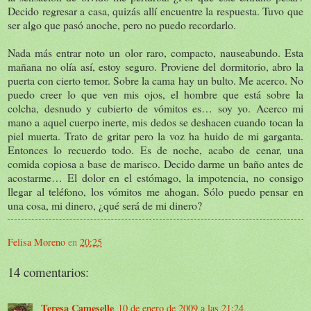
Decido regresar a casa, quizás allí encuentre la respuesta. Tuvo que
ser algo que pasó anoche, pero no puedo recordarlo.
Nada más entrar noto un olor raro, compacto, nauseabundo. Esta
mañana no olía así, estoy seguro. Proviene del dormitorio, abro la
puerta con cierto temor. Sobre la cama hay un bulto. Me acerco. No
puedo creer lo que ven mis ojos, el hombre que está sobre la
colcha, desnudo y cubierto de vómitos es… soy yo. Acerco mi
mano a aquel cuerpo inerte, mis dedos se deshacen cuando tocan la
piel muerta. Trato de gritar pero la voz ha huido de mi garganta.
Entonces lo recuerdo todo. Es de noche, acabo de cenar, una
comida copiosa a base de marisco. Decido darme un baño antes de
acostarme… El dolor en el estómago, la impotencia, no consigo
llegar al teléfono, los vómitos me ahogan. Sólo puedo pensar en
una cosa, mi dinero, ¿qué será de mi dinero?
Felisa Moreno
en
20:25
14 comentarios:
Teresa Cameselle
10 de enero de 2009 a las 21:24