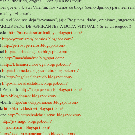
mable, divertido, original... con quien nos toque.
bes que el 14, San Valentín, nos vamos de blogs (como dijimos) para leer rela
osas” y “El amor”.
rillo el loco nos deja “reventaos”, jajja.
Preguntas, dudas, opiniones, sugerenci
R!LISTADO DE ASPIRANTES A BODA VIRTUAL (¡Si es un juegooo!).
edes
http://mercedesmartinalfaya.blogspot.com/
r
http://yoyomismoylosmios.blogspot.com/
el
http://perrosyperreros.blogspot.com/
uel
http://diariodemagina.blogspot.com/
na
http://mandalandrea.blogspot.com/
sa
http://felisamorenoortega.blogspot.com/
pa
http://sinomedesahogoexploto.blogspot.com/
lus
http://angelusaldesnudo.blogspot.com/
g
http://lamoradadelaluna.blogspot.com/
l Proletario
http://angelproletario.blogspot.com/
t
http://blogdemaat.blogspot.com/
i-Brilli
http://mividayparanoias.blogspot.com/
da
http://laolvidostreet.blogspot.com/
lope
http://elestrechodelassirenas.blogspot.com/
s
http://jesmugo.blogspot.com/
é
http://sayuam.blogspot.com/
o
http://paco-cuentameunrelato.blogspot.com/