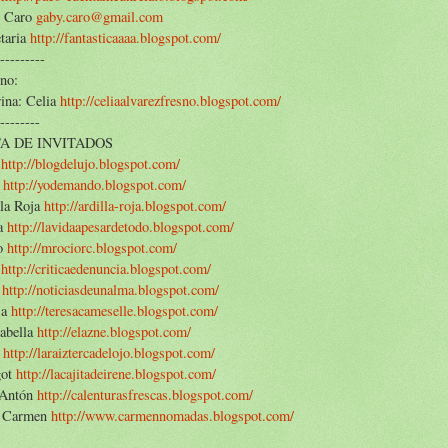
 Caro
gaby.caro@gmail.com
taria
http://fantasticaaaa.blogspot.com/
---------
no:
ina: Celia
http://celiaalvarezfresno.blogspot.com/
--------
TA DE INVITADOS
o
http://blogdelujo.blogspot.com/
i
http://yodemando.blogspot.com/
lla Roja
http://ardilla-roja.blogspot.com/
ia
http://lavidaapesardetodo.blogspot.com/
o
http://mrociorc.blogspot.com/
a
http://criticaedenuncia.blogspot.com/
i
http://noticiasdeunalma.blogspot.com/
sa
http://teresacameselle.blogspot.com/
abella
http://elazne.blogspot.com/
a
http://laraiztercadelojo.blogspot.com/
got
http://lacajitadeirene.blogspot.com/
Antón
http://calenturasfrescas.blogspot.com/
 Carmen
http://www.carmennomadas.blogspot.com/