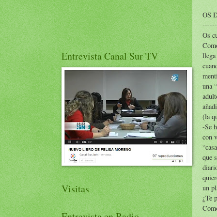
OS 
------
Os cu
Como 
Entrevista Canal Sur TV
llega
cuand
menti
una “
adult
añadi
(la q
-Se h
con v
“casa
que s
diari
quier
Visitas
un pl
¿Te p
Como 
Entrevista en Radio