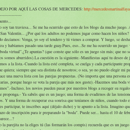
DEJO POR AQUÍ LAS COSAS DE MERCEDES:
http://mercedesmartinalfay
---------------
ento...
soy tan traviesa... Se me ha ocurrido que esto de los blogs da mucho juego
 San Valentín... ¿Por qué los adultos no podemos jugar como hacen los niños?
o decíamos: Venga, yo soy el tendero y tú vienes a comprar. Y luego, se deshac
ra y habíamos pasado una tarde guay.Pues, eso...Se me ha ocurrido un juego:
boda virtual”.¿Te apuntas? (que conste que sólo es un juego sin más; que no s
os somos aburridos).La cuestión es la siguiente.-Manifiestas aquí tu deseo de j
mos a la lista.-Cuando la lista esté completa, se cuelga y cada participante pr
ue quiera; siempre que sea distinta de nosotros; o sea, yo no puedo elegir mi pa
ace una nueva lista con las parejas propuestas. (No importa que una persona e
arias, porque luego se vota la pareja que más nos guste).-Hacemos una boda vi
mos”.-Incluso, los novios pueden pasar por nuestros blogs a recoger su regalo
e proponga.- Ya sabéis que es un juego; una forma de evadirnos de las tensio
os. Y una forma de recuperar esa sonrisa que teníamos de niños, cuando todo e
es participar, te inscribes aquí (déjalo dicho) y te apunto a la lista. Imagino q
azo de inscripción para ir preparando la "boda". Puede ser... hasta el 10 de febr
arece...?
la parejita no la eliges tú (las formarán los compis) recuerda que es un juego