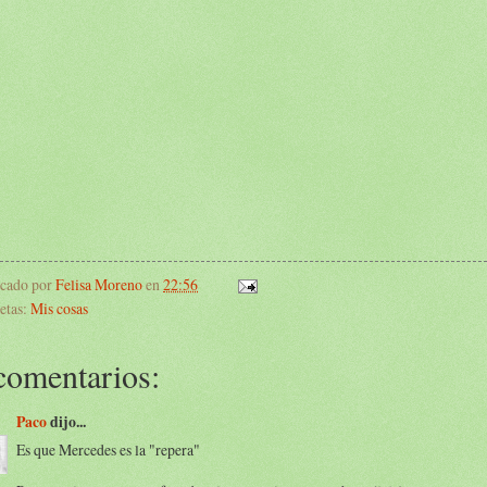
icado por
Felisa Moreno
en
22:56
etas:
Mis cosas
comentarios:
Paco
dijo...
Es que Mercedes es la "repera"