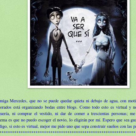
amiga
Mercedes
, que no se puede quedar quieta ni debajo de agua, con moti
orados está organizando bodas entre blogs. Como todo esto es virtual y n
quería, ni comprar el vestido, ni dar de comer a trescientas personas; m
ema es que no puedo escoger el novio, lo eligirán por mí. Espero que sea gua
igo, si esto es virtual, mejor me pido uno que sepa construir sueños con las p
****************************************************************