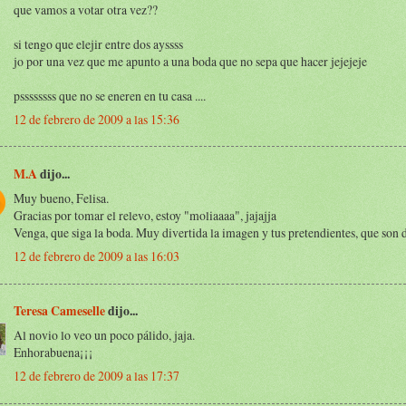
que vamos a votar otra vez??
si tengo que elejir entre dos ayssss
jo por una vez que me apunto a una boda que no sepa que hacer jejejeje
pssssssss que no se eneren en tu casa ....
12 de febrero de 2009 a las 15:36
M.A
dijo...
Muy bueno, Felisa.
Gracias por tomar el relevo, estoy "moliaaaa", jajajja
Venga, que siga la boda. Muy divertida la imagen y tus pretendientes, que son 
12 de febrero de 2009 a las 16:03
Teresa Cameselle
dijo...
Al novio lo veo un poco pálido, jaja.
Enhorabuena¡¡¡
12 de febrero de 2009 a las 17:37