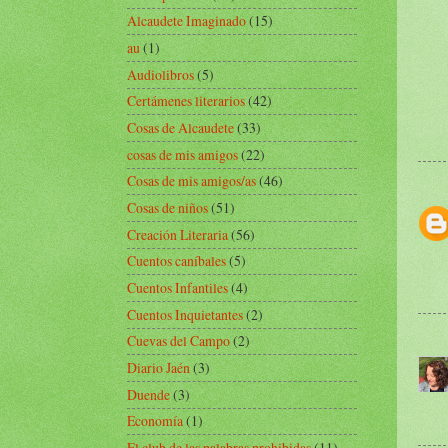
Alcaudete Imaginado
(15)
au
(1)
Audiolibros
(5)
Certámenes literarios
(42)
Cosas de Alcaudete
(33)
cosas de mis amigos
(22)
Cosas de mis amigos/as
(46)
Cosas de niños
(51)
Creación Literaria
(56)
Cuentos caníbales
(5)
Cuentos Infantiles
(4)
Cuentos Inquietantes
(2)
Cuevas del Campo
(2)
Diario Jaén
(3)
Duende
(3)
Economía
(1)
El club de las palabras prohibidas
(11)