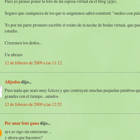
Pues yo pienso poner la foto de mi esposa virtual en el blog (jeje).
Seguro que cualquiera de los que te asignemos sabrá construir "sueños con pal
Yo por mi parte prometo escribir el relato de la noche de bodas virtual, que p
estudio.
Cruzemos los dedos...
Un abrazo
12 de febrero de 2009 a las 11:12
Alijodos
dijo...
Pues nada que seais muy felices y que contruyais muchas pequeñas palabras qu
grandes con el tiempo...saludos.
12 de febrero de 2009 a las 12:52
Per anar fent gana
dijo...
ays yo sigo sin enterarme ...
y ahora que hacemos?