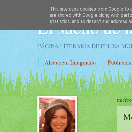
This site uses cookies from Google to de
are shared with Google along with perfo
El sueño de l
statistics, and to detect and address a
PÁGINA LITERARIA DE FELISA M
Alcaudete Imaginado
Publicaci
miérco
Me