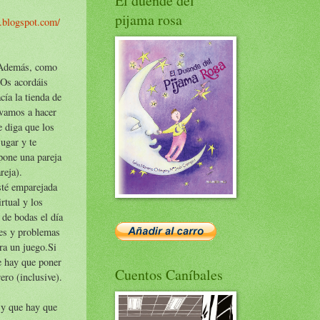
El duende del
pijama rosa
a.blogspot.com/
. Además, como
 Os acordáis
ía la tienda de
 vamos a hacer
e diga que los
ugar y te
opone una pareja
reja).
sté emparejada
rtual y los
 de bodas el día
nes y problemas
ra un juego.Si
ue hay que poner
Cuentos Caníbales
ero (inclusive).
 y que hay que