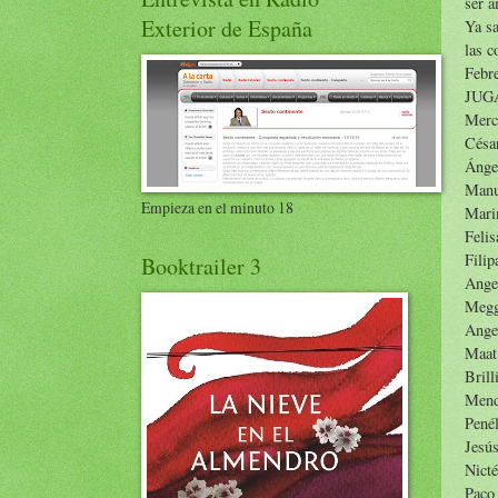
ser a
Exterior de España
Ya sa
las c
Febre
JUGA
Merc
Césa
Áng
Man
Empieza en el minuto 18
Mari
Feli
Fili
Booktrailer 3
Ange
Meg
Ange
Maa
Brill
Men
Pené
Jesú
Nict
Pac