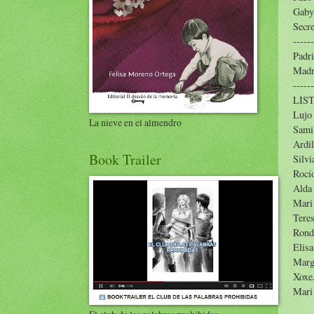
Gaby
Secre
------
Padri
Madr
------
LIS
Luj
La nieve en el almendro
Sam
Ardi
Book Trailer
Silv
Rocí
Ald
Mar
Tere
Rond
Elis
Mar
Xoxe
Mari