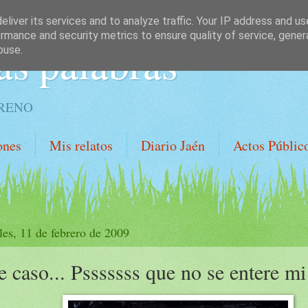
liver its services and to analyze traffic. Your IP address and u
rmance and security metrics to ensure quality of service, gene
as palabras
buse.
ORENO
ones
Mis relatos
Diario Jaén
Actos Públic
les, 11 de febrero de 2009
 caso... Psssssss que no se entere m