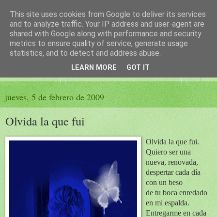
This site uses cookies from Google to deliver its services
El sueño de las palabras
and to analyze traffic. Your IP address and user-agent are
shared with Google along with performance and security
metrics to ensure quality of service, generate usage
PÁGINA LITERARIA DE FELISA MORENO
statistics, and to detect and address abuse.
LEARN MORE
GOT IT
▼
jueves, 5 de febrero de 2009
Olvida la que fui
Olvida la que fui.
Quiero ser una
nueva, renovada,
despertar cada día
con un beso
de tu boca enredado
en mi espalda.
Entregarme en cada