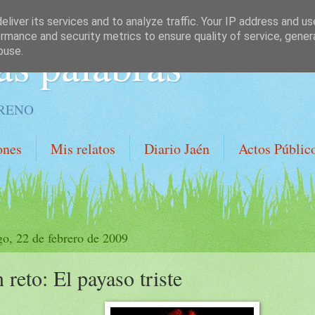
liver its services and to analyze traffic. Your IP address and u
rmance and security metrics to ensure quality of service, gene
as palabras
buse.
ORENO
ones
Mis relatos
Diario Jaén
Actos Públic
o, 22 de febrero de 2009
 reto: El payaso triste