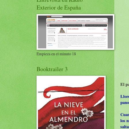
Exterior de España
Empieza en el minuto 18
Booktrailer 3
El p
Llor
pano
Cuan
los n
salta