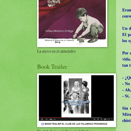
Eran
conv
Un dí
El p
los 
La nieve en el almendro
Por 
vida
tan t
Book Trailer
- ¿Q
- No 
- Ah,
- Sí,
Sin 
Mira
chist