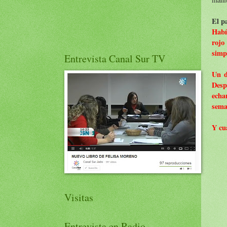
El p
Habí
rojo
simpá
Entrevista Canal Sur TV
Un d
Desp
echa
sema
Y cua
Visitas
Entrevista en Radio