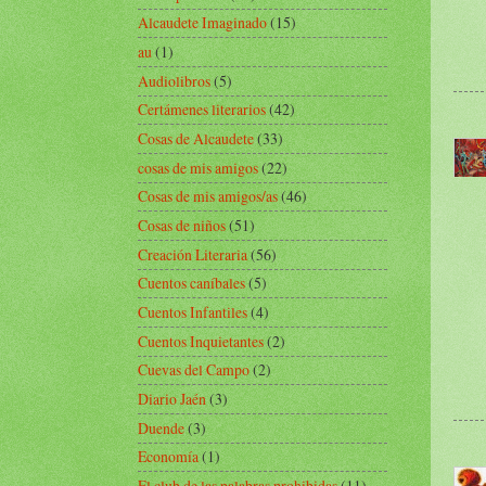
Alcaudete Imaginado
(15)
au
(1)
Audiolibros
(5)
Certámenes literarios
(42)
Cosas de Alcaudete
(33)
cosas de mis amigos
(22)
Cosas de mis amigos/as
(46)
Cosas de niños
(51)
Creación Literaria
(56)
Cuentos caníbales
(5)
Cuentos Infantiles
(4)
Cuentos Inquietantes
(2)
Cuevas del Campo
(2)
Diario Jaén
(3)
Duende
(3)
Economía
(1)
El club de las palabras prohibidas
(11)