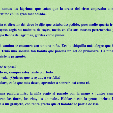
 tantas las lágrimas que caían que la arena del circo empezaba a 
ertirse en un gran mar salado.
a el director del circo le dijo que estaba despedido, pues nadie quería ir a
ayaso cogió su maletita de rayas, metió en ella sus escasas pertenencias
ojos llenos de lágrimas, gordas como puños.
el camino se encontró con un una niña. Era la chiquilla más alegre que h
. Tenía una sonrisa tan bonita que parecía un sol de primavera. La niña
riste le preguntó:
ué te pasa?
lo sé, siempre estoy triste por todo.
 vale. ¿Quieres que te ayude a ser feliz?
 claro, es lo que más deseo, aprender a sonreír, así como tú.
una palabra más, la niña cogió al payado por la mano y juntos cam
ron las flores, los ríos, los animales. Hablaron con la gente, incluso
e a un granjero, con tanta gracia que el hombre se partía de risa.