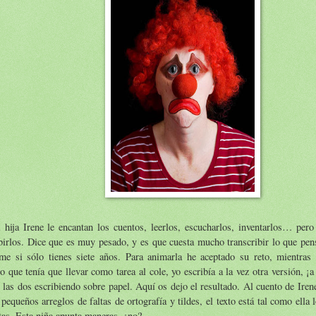
hija Irene le encantan los cuentos, leerlos, escucharlos, inventarlos… pero
birlos. Dice que es muy pesado, y es que cuesta mucho transcribir lo que pen
me si sólo tienes siete años. Para animarla he aceptado su reto, mientras 
o que tenía que llevar como tarea al cole, yo escribía a la vez otra versión, ¡
, las dos escribiendo sobre papel. Aquí os dejo el resultado. Al cuento de Iren
pequeños arreglos de faltas de ortografía y tildes, el texto está tal como ella 
as. Esta niña apunta maneras, ¿no?