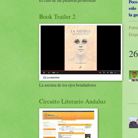
El club de las palabras prohibidas
Poco
sólo
la ge
Book Trailer 2
Publ
Etiqu
26
La asesina de los ojos bondadosos
Circuito Literario Andaluz