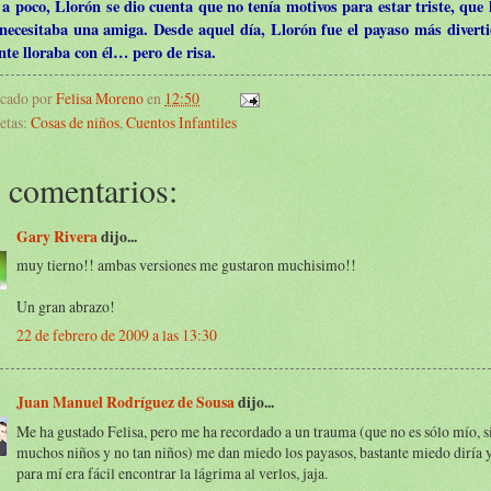
 a poco, Llorón se dio cuenta que no tenía motivos para estar triste, que l
 necesitaba una amiga. Desde aquel día, Llorón fue el payaso más divert
nte lloraba con él… pero de risa.
icado por
Felisa Moreno
en
12:50
etas:
Cosas de niños
,
Cuentos Infantiles
 comentarios:
Gary Rivera
dijo...
muy tierno!! ambas versiones me gustaron muchisimo!!
Un gran abrazo!
22 de febrero de 2009 a las 13:30
Juan Manuel Rodríguez de Sousa
dijo...
Me ha gustado Felisa, pero me ha recordado a un trauma (que no es sólo mío, s
muchos niños y no tan niños) me dan miedo los payasos, bastante miedo diría y
para mí era fácil encontrar la lágrima al verlos, jaja.