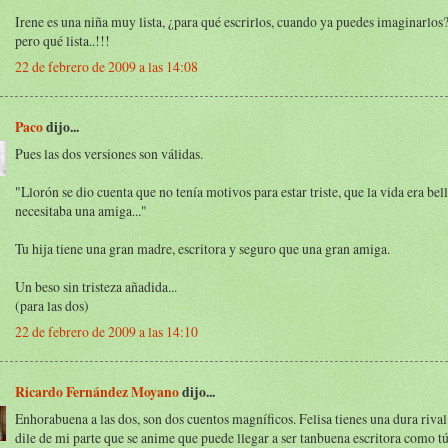
Irene es una niña muy lista, ¿para qué escrirlos, cuando ya puedes imaginarlos? 
pero qué lista..!!!
22 de febrero de 2009 a las 14:08
Paco
dijo...
Pues las dos versiones son válidas.
"Llorón se dio cuenta que no tenía motivos para estar triste, que la vida era bell
necesitaba una amiga..."
Tu hija tiene una gran madre, escritora y seguro que una gran amiga.
Un beso sin tristeza añadida...
(para las dos)
22 de febrero de 2009 a las 14:10
Ricardo Fernández Moyano
dijo...
Enhorabuena a las dos, son dos cuentos magníficos. Felisa tienes una dura rival 
dile de mi parte que se anime que puede llegar a ser tanbuena escritora como tú