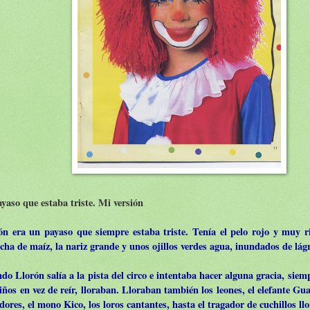
ayaso que estaba triste. Mi versión
ón era un payaso que siempre estaba triste. Tenía el pelo rojo y muy 
cha de maíz, la nariz grande y unos ojillos verdes agua, inundados de lág
do Llorón salía a la pista del circo e intentaba hacer alguna gracia, siemp
iños en vez de reír, lloraban. Lloraban también los leones, el elefante Gua
dores, el mono Kico, los loros cantantes, hasta el tragador de cuchillos ll