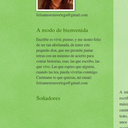
felisamorenoortega@gmail.com
A modo de bienvenida
Escribir es vivir, pienso, y me siento feliz
de ser tan afortunada, de tener este
pequeño don, que me permite juntar
letras con un mínimo de acierto para
contar historias, esas, las que escribo, las
que vivo. Las que espero que alguien,
cuando las lea, pueda vivirlas conmigo.
Cuéntame lo que quieras, mi email:
felisamorenoortega@gmail.com
A mi 
Soñadores
escri
máxi
cuent
trato
unos 
manit