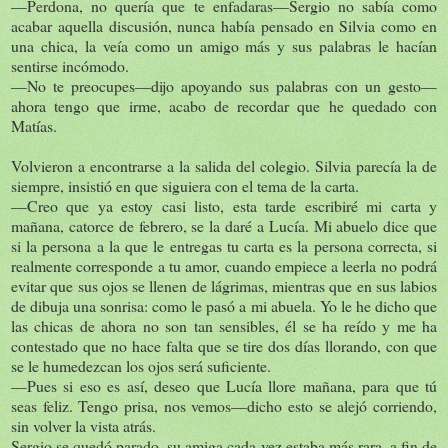
—Perdona, no quería que te enfadaras—Sergio no sabía como
acabar aquella discusión, nunca había pensado en Silvia como en
una chica, la veía como un amigo más y sus palabras le hacían
sentirse incómodo.
—No te preocupes—dijo apoyando sus palabras con un gesto—
ahora tengo que irme, acabo de recordar que he quedado con
Matías.
Volvieron a encontrarse a la salida del colegio. Silvia parecía la de
siempre, insistió en que siguiera con el tema de la carta.
—Creo que ya estoy casi listo, esta tarde escribiré mi carta y
mañana, catorce de febrero, se la daré a Lucía. Mi abuelo dice que
si la persona a la que le entregas tu carta es la persona correcta, si
realmente corresponde a tu amor, cuando empiece a leerla no podrá
evitar que sus ojos se llenen de lágrimas, mientras que en sus labios
de dibuja una sonrisa: como le pasó a mi abuela. Yo le he dicho que
las chicas de ahora no son tan sensibles, él se ha reído y me ha
contestado que no hace falta que se tire dos días llorando, con que
se le humedezcan los ojos será suficiente.
—Pues si eso es así, deseo que Lucía llore mañana, para que tú
seas feliz. Tengo prisa, nos vemos—dicho esto se alejó corriendo,
sin volver la vista atrás.
Sergio se quedó parado, su amiga cada vez estaba más rara, a fin de