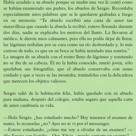
Había acudido a su abuelo porque su madre una vez le contó como
se habían enamorado sus padres, los abuelos de Sergio. Recordaba
especialmente unos palabras que se le quedaron grabadas a fuego
en su memoria: “Tu abuelo escribió una carta de amor tan
maravillosa que cuando la abuela la recibió, estuvo llorando durante
dos días, nadie se explicaba los motivos del llanto. La llevaron al
médico, le dieron unos calmantes, pero ella no podía dejar de llorar,
las lágrimas resbalan por su cara como un río desbordado y, lo más
curioso de todo, es que en su boca se había instalado una sonrisa.”
La imagen de su abuela con el rostro lleno de lágrimas y sonriendo
no se iba de su cabeza. Él no la había conocido, murió joven, sólo
quedaban sus fotografías, que el abuelo conservaba con sumo
cuidado y que a veces se las mostraba, tratándolas con la delicadeza
que merecen los objetos valiosos.
Sergio salió de la habitación feliz, había quedado con su abuelo
para mañana, después del colegio, estaba seguro que aquella carta
de amor cambiaría su vida.
—Hola Sergio, ¿has estudiado mucho? Hoy tenemos el examen de
mates, lo recuerdas ¿no? Ayer no te vi por el messenger.
—Estuve estudiando, ¿cómo me voy a olvidar de un examen? —
dijo Sergio con fastidio—Oye, Silvia, ¿puedo contarte un secreto?