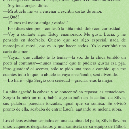
—Soy toda orejas, dime.
—Mi abuelo me va a enseñar a escribir cartas de amor.
—¿Qué?
—Tú eres mi mejor amiga ¿verdad?
—Eso dices siempre—contestó la niña mirándolo con curiosidad.
—Voy a contarte algo. Estoy enamorado. Me gusta Lucía, y he
pensado en decírselo. Quiero que sea algo especial, nada de
mensajes al móvil, eso es lo que hacen todos. Yo le escribiré una
carta de amor.
—Vaya..., que callado te lo tenías—la voz de la chica tembló un
poco al continuar—nunca imaginé que te pudiera gustar esa pija.
Pero guardaré el secreto, sólo te pido una cosa a cambio, que me
cuentes todo lo que tu abuelo te vaya enseñando, será divertido.
—Lo haré—dijo Sergio con seriedad—gracias, eras la mejor.
La niña agachó la cabeza y se concentró en repasar las ecuaciones.
Sergio la miró un rato, había algo extraño en la actitud de Silvia,
sus palabras parecían forzadas, igual que su sonrisa. Se olvidó
pronto de ella, acababa de entrar Lucía, agitando su melena rubia.
Los chicos estaban sentados en una esquina del patio, Silvia llevaba
unos vaqueros desgastados y una camiseta de su equipo de fútbol.