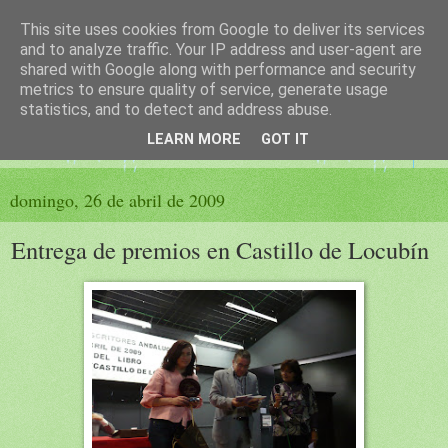
This site uses cookies from Google to deliver its services
El sueño de las palabras
and to analyze traffic. Your IP address and user-agent are
shared with Google along with performance and security
metrics to ensure quality of service, generate usage
PÁGINA LITERARIA DE FELISA MORENO
statistics, and to detect and address abuse.
LEARN MORE
GOT IT
▼
domingo, 26 de abril de 2009
Entrega de premios en Castillo de Locubín