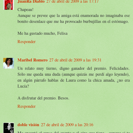
JuanRa Diablo
27 de abril de 2009 a las 17:17
Chapeau!
Aunque se prevee que la amiga está enamorada no imaginaba ese
bonito desenlace que me ha provocado burbujillas en el estómago.
Me ha gustado mucho, Felisa
Responder
Maribel Romero
27 de abril de 2009 a las 19:31
Un relato muy tierno, digno ganador del premio. Felicidades.
Sólo me queda una duda (aunque quizás me perdí algo leyendo),
en algún párrafo hablas de Laura como la chica amada, ¿no era
Lucía?
A disfrutar del premio. Besos.
Responder
doble visión
27 de abril de 2009 a las 20:16
Me encantó el curso del cuento y el giro que tiene... aunque si te