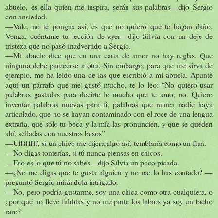
abuelo, es ella quien me inspira, serán sus palabras—dijo Sergio
con ansiedad.
—Vale, no te pongas así, es que no quiero que te hagan daño.
Venga, cuéntame tu lección de ayer—dijo Silvia con un deje de
tristeza que no pasó inadvertido a Sergio.
—Mi abuelo dice que en una carta de amor no hay reglas. Que
ninguna debe parecerse a otra. Sin embargo, para que me sirva de
ejemplo, me ha leído una de las que escribió a mi abuela. Apunté
aquí un párrafo que me gustó mucho, te lo leo: “No quiero usar
palabras gastadas para decirte lo mucho que te amo, no. Quiero
inventar palabras nuevas para ti, palabras que nunca nadie haya
articulado, que no se hayan contaminado con el roce de una lengua
extraña, que sólo tu boca y la mía las pronuncien, y que se queden
ahí, selladas con nuestros besos”
—Uffffffff, si un chico me dijera algo así, temblaría como un flan.
—No digas tonterías, si tú nunca piensas en chicos.
—Eso es lo que tú no sabes—dijo Silvia un poco picada.
—¿No me digas que te gusta alguien y no me lo has contado? —
preguntó Sergio mirándola intrigado.
—No, pero podría gustarme, soy una chica como otra cualquiera, o
¿por qué no lleve falditas y no me pinte los labios ya soy un bicho
raro?