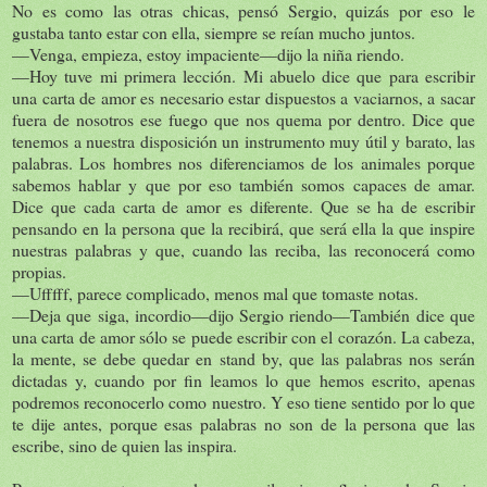
No es como las otras chicas, pensó Sergio, quizás por eso le
gustaba tanto estar con ella, siempre se reían mucho juntos.
—Venga, empieza, estoy impaciente—dijo la niña riendo.
—Hoy tuve mi primera lección. Mi abuelo dice que para escribir
una carta de amor es necesario estar dispuestos a vaciarnos, a sacar
fuera de nosotros ese fuego que nos quema por dentro. Dice que
tenemos a nuestra disposición un instrumento muy útil y barato, las
palabras. Los hombres nos diferenciamos de los animales porque
sabemos hablar y que por eso también somos capaces de amar.
Dice que cada carta de amor es diferente. Que se ha de escribir
pensando en la persona que la recibirá, que será ella la que inspire
nuestras palabras y que, cuando las reciba, las reconocerá como
propias.
—Ufffff, parece complicado, menos mal que tomaste notas.
—Deja que siga, incordio—dijo Sergio riendo—También dice que
una carta de amor sólo se puede escribir con el corazón. La cabeza,
la mente, se debe quedar en stand by, que las palabras nos serán
dictadas y, cuando por fin leamos lo que hemos escrito, apenas
podremos reconocerlo como nuestro. Y eso tiene sentido por lo que
te dije antes, porque esas palabras no son de la persona que las
escribe, sino de quien las inspira.