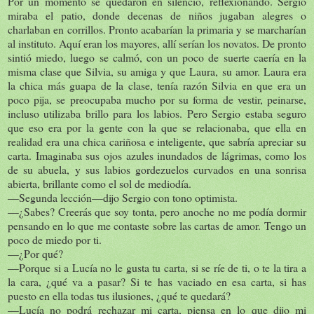
Por un momento se quedaron en silencio, reflexionando. Sergio
miraba el patio, donde decenas de niños jugaban alegres o
charlaban en corrillos. Pronto acabarían la primaria y se marcharían
al instituto. Aquí eran los mayores, allí serían los novatos. De pronto
sintió miedo, luego se calmó, con un poco de suerte caería en la
misma clase que Silvia, su amiga y que Laura, su amor. Laura era
la chica más guapa de la clase, tenía razón Silvia en que era un
poco pija, se preocupaba mucho por su forma de vestir, peinarse,
incluso utilizaba brillo para los labios. Pero Sergio estaba seguro
que eso era por la gente con la que se relacionaba, que ella en
realidad era una chica cariñosa e inteligente, que sabría apreciar su
carta. Imaginaba sus ojos azules inundados de lágrimas, como los
de su abuela, y sus labios gordezuelos curvados en una sonrisa
abierta, brillante como el sol de mediodía.
—Segunda lección—dijo Sergio con tono optimista.
—¿Sabes? Creerás que soy tonta, pero anoche no me podía dormir
pensando en lo que me contaste sobre las cartas de amor. Tengo un
poco de miedo por ti.
—¿Por qué?
—Porque si a Lucía no le gusta tu carta, si se ríe de ti, o te la tira a
la cara, ¿qué va a pasar? Si te has vaciado en esa carta, si has
puesto en ella todas tus ilusiones, ¿qué te quedará?
—Lucía no podrá rechazar mi carta, piensa en lo que dijo mi