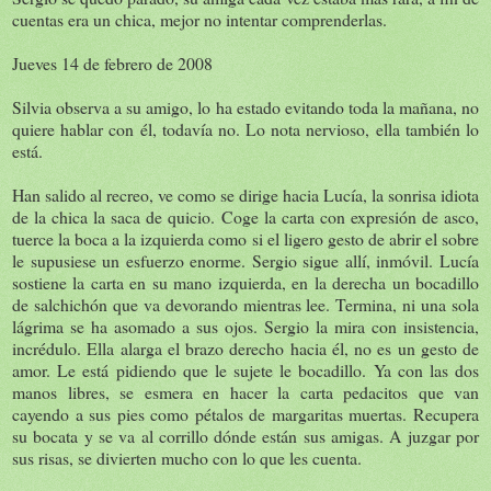
cuentas era un chica, mejor no intentar comprenderlas.
Jueves 14 de febrero de 2008
Silvia observa a su amigo, lo ha estado evitando toda la mañana, no
quiere hablar con él, todavía no. Lo nota nervioso, ella también lo
está.
Han salido al recreo, ve como se dirige hacia Lucía, la sonrisa idiota
de la chica la saca de quicio. Coge la carta con expresión de asco,
tuerce la boca a la izquierda como si el ligero gesto de abrir el sobre
le supusiese un esfuerzo enorme. Sergio sigue allí, inmóvil. Lucía
sostiene la carta en su mano izquierda, en la derecha un bocadillo
de salchichón que va devorando mientras lee. Termina, ni una sola
lágrima se ha asomado a sus ojos. Sergio la mira con insistencia,
incrédulo. Ella alarga el brazo derecho hacia él, no es un gesto de
amor. Le está pidiendo que le sujete le bocadillo. Ya con las dos
manos libres, se esmera en hacer la carta pedacitos que van
cayendo a sus pies como pétalos de margaritas muertas. Recupera
su bocata y se va al corrillo dónde están sus amigas. A juzgar por
sus risas, se divierten mucho con lo que les cuenta.