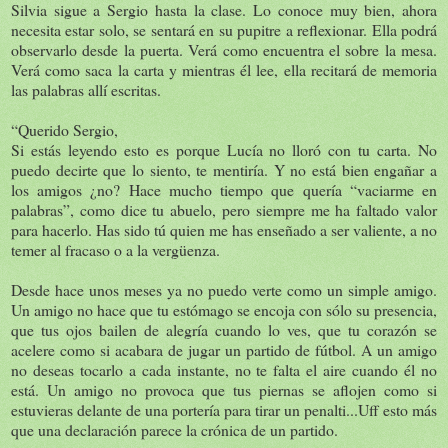
Silvia sigue a Sergio hasta la clase. Lo conoce muy bien, ahora
necesita estar solo, se sentará en su pupitre a reflexionar. Ella podrá
observarlo desde la puerta. Verá como encuentra el sobre la mesa.
Verá como saca la carta y mientras él lee, ella recitará de memoria
las palabras allí escritas.
“Querido Sergio,
Si estás leyendo esto es porque Lucía no lloró con tu carta. No
puedo decirte que lo siento, te mentiría. Y no está bien engañar a
los amigos ¿no? Hace mucho tiempo que quería “vaciarme en
palabras”, como dice tu abuelo, pero siempre me ha faltado valor
para hacerlo. Has sido tú quien me has enseñado a ser valiente, a no
temer al fracaso o a la vergüenza.
Desde hace unos meses ya no puedo verte como un simple amigo.
Un amigo no hace que tu estómago se encoja con sólo su presencia,
que tus ojos bailen de alegría cuando lo ves, que tu corazón se
acelere como si acabara de jugar un partido de fútbol. A un amigo
no deseas tocarlo a cada instante, no te falta el aire cuando él no
está. Un amigo no provoca que tus piernas se aflojen como si
estuvieras delante de una portería para tirar un penalti...Uff esto más
que una declaración parece la crónica de un partido.