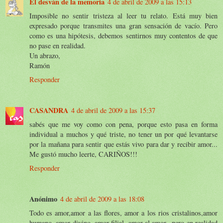
El desván de la memoria
4 de abril de 2009 a las 15:13
Imposible no sentir tristeza al leer tu relato. Está muy bien
expresado porque transmites una gran sensación de vacío. Pero
como es una hipótesis, debemos sentirnos muy contentos de que
no pase en realidad.
Un abrazo,
Ramón
Responder
CASANDRA
4 de abril de 2009 a las 15:37
sabés que me voy como con pena, porque esto pasa en forma
individual a muchos y qué triste, no tener un por qué levantarse
por la mañana para sentir que estás vivo para dar y recibir amor...
Me gustó mucho leerte, CARIÑOS!!!
Responder
Anónimo
4 de abril de 2009 a las 18:08
Todo es amor,amor a las flores, amor a los rios cristalinos,amor
humano, amor divino, amor filial, amor al amor...pero en realidad