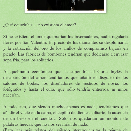
¿Qué ocurriría si…no existiera el amor?
Si no existiera el amor quebrarían los invernaderos, nadie regalaría
flores por San Valentín. El precio de los diamantes se desplomaría,
y la cotización del oro de los anillos de compromiso bajaría en
picado. Las fábricas de bombones tendrían que dedicarse a envasar
sopa fría, para los solitarios.
Al quebranto económico que le supondría al Corte Inglés la
desaparición del amor, tendríamos que añadir el disgusto de los
salones de bodas, los diseñadores de vestidos de novia, los
fotógrafos y hasta el cura, que sólo tendría entierros, ni niños
nacerían.
A todo esto, que siendo mucho apenas es nada, tendríamos que
añadir el vacío en la cama, el cepillo de dientes solitario, la ausencia
de un beso en el cuello… Sólo nos quedarían un montón de
palabras huecas, que no nos servirían de nada.
(Para leer más relatos del sábado literario visitar la página de