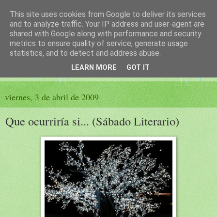
This site uses cookies from Google to deliver its services
El sueño de las palabras
and to analyze traffic. Your IP address and user-agent are
shared with Google along with performance and security
metrics to ensure quality of service, generate usage
PÁGINA LITERARIA DE FELISA MORENO
statistics, and to detect and address abuse.
LEARN MORE
GOT IT
▼
viernes, 3 de abril de 2009
Que ocurriría si... (Sábado Literario)