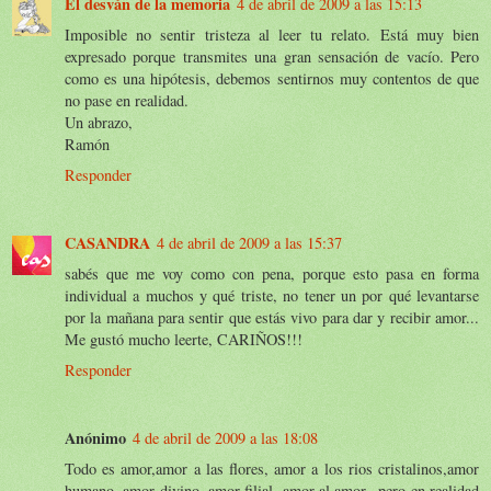
El desván de la memoria
4 de abril de 2009 a las 15:13
Imposible no sentir tristeza al leer tu relato. Está muy bien
expresado porque transmites una gran sensación de vacío. Pero
como es una hipótesis, debemos sentirnos muy contentos de que
no pase en realidad.
Un abrazo,
Ramón
Responder
CASANDRA
4 de abril de 2009 a las 15:37
sabés que me voy como con pena, porque esto pasa en forma
individual a muchos y qué triste, no tener un por qué levantarse
por la mañana para sentir que estás vivo para dar y recibir amor...
Me gustó mucho leerte, CARIÑOS!!!
Responder
Anónimo
4 de abril de 2009 a las 18:08
Todo es amor,amor a las flores, amor a los rios cristalinos,amor
humano, amor divino, amor filial, amor al amor...pero en realidad