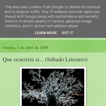
This site uses cookies from Google to deliver its services
El sueño de las palabras
and to analyze traffic. Your IP address and user-agent are
shared with Google along with performance and security
metrics to ensure quality of service, generate usage
PÁGINA LITERARIA DE FELISA MORENO
statistics, and to detect and address abuse.
LEARN MORE
GOT IT
▼
viernes, 3 de abril de 2009
Que ocurriría si... (Sábado Literario)