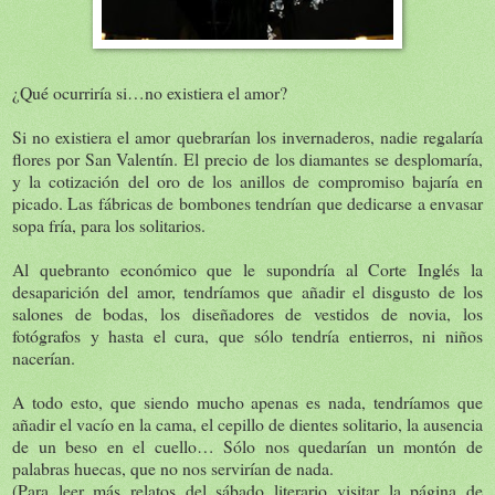
¿Qué ocurriría si…no existiera el amor?
Si no existiera el amor quebrarían los invernaderos, nadie regalaría
flores por San Valentín. El precio de los diamantes se desplomaría,
y la cotización del oro de los anillos de compromiso bajaría en
picado. Las fábricas de bombones tendrían que dedicarse a envasar
sopa fría, para los solitarios.
Al quebranto económico que le supondría al Corte Inglés la
desaparición del amor, tendríamos que añadir el disgusto de los
salones de bodas, los diseñadores de vestidos de novia, los
fotógrafos y hasta el cura, que sólo tendría entierros, ni niños
nacerían.
A todo esto, que siendo mucho apenas es nada, tendríamos que
añadir el vacío en la cama, el cepillo de dientes solitario, la ausencia
de un beso en el cuello… Sólo nos quedarían un montón de
palabras huecas, que no nos servirían de nada.
(Para leer más relatos del sábado literario visitar la página de