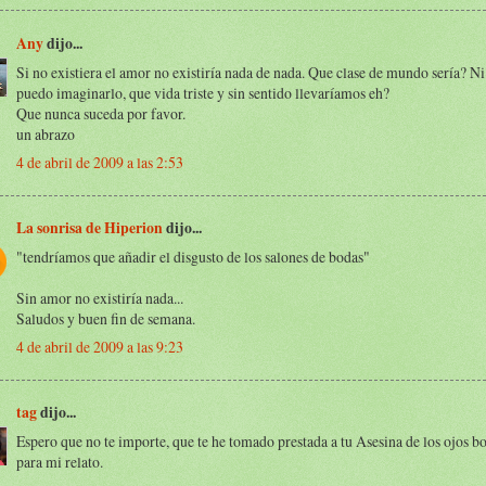
Any
dijo...
Si no existiera el amor no existiría nada de nada. Que clase de mundo sería? Ni
puedo imaginarlo, que vida triste y sin sentido llevaríamos eh?
Que nunca suceda por favor.
un abrazo
4 de abril de 2009 a las 2:53
La sonrisa de Hiperion
dijo...
"tendríamos que añadir el disgusto de los salones de bodas"
Sin amor no existiría nada...
Saludos y buen fin de semana.
4 de abril de 2009 a las 9:23
tag
dijo...
Espero que no te importe, que te he tomado prestada a tu Asesina de los ojos 
para mi relato.