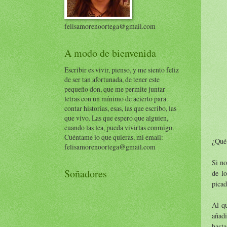
felisamorenoortega@gmail.com
A modo de bienvenida
Escribir es vivir, pienso, y me siento feliz
de ser tan afortunada, de tener este
pequeño don, que me permite juntar
letras con un mínimo de acierto para
contar historias, esas, las que escribo, las
que vivo. Las que espero que alguien,
cuando las lea, pueda vivirlas conmigo.
Cuéntame lo que quieras, mi email:
¿Qué 
felisamorenoortega@gmail.com
Si no
Soñadores
de l
picad
Al q
añadi
hasta