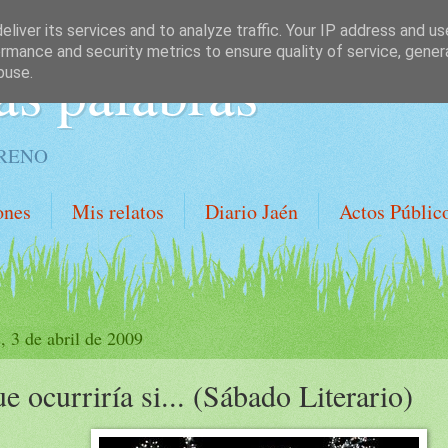
liver its services and to analyze traffic. Your IP address and u
rmance and security metrics to ensure quality of service, gene
as palabras
buse.
ORENO
ones
Mis relatos
Diario Jaén
Actos Públic
, 3 de abril de 2009
e ocurriría si... (Sábado Literario)