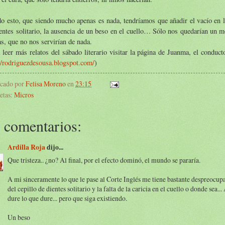
o esto, que siendo mucho apenas es nada, tendríamos que añadir el vacío en l
entes solitario, la ausencia de un beso en el cuello… Sólo nos quedarían un 
s, que no nos servirían de nada.
 leer más relatos del sábado literario visitar la página de Juanma, el conduc
//rodriguezdesousa.blogspot.com/
)
icado por
Felisa Moreno
en
23:15
etas:
Micros
 comentarios:
Ardilla Roja
dijo...
Que tristeza.. ¿no? Al final, por el efecto dominó, el mundo se pararía.
A mi sinceramente lo que le pase al Corte Inglés me tiene bastante despreocup
del cepillo de dientes solitario y la falta de la caricia en el cuello o donde sea..
dure lo que dure... pero que siga existiendo.
Un beso