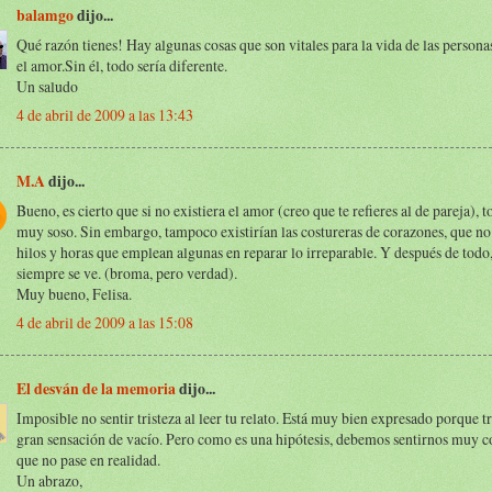
balamgo
dijo...
Qué razón tienes! Hay algunas cosas que son vitales para la vida de las personas
el amor.Sin él, todo sería diferente.
Un saludo
4 de abril de 2009 a las 13:43
M.A
dijo...
Bueno, es cierto que si no existiera el amor (creo que te refieres al de pareja), 
muy soso. Sin embargo, tampoco existirían las costureras de corazones, que no 
hilos y horas que emplean algunas en reparar lo irreparable. Y después de todo,
siempre se ve. (broma, pero verdad).
Muy bueno, Felisa.
4 de abril de 2009 a las 15:08
El desván de la memoria
dijo...
Imposible no sentir tristeza al leer tu relato. Está muy bien expresado porque 
gran sensación de vacío. Pero como es una hipótesis, debemos sentirnos muy c
que no pase en realidad.
Un abrazo,