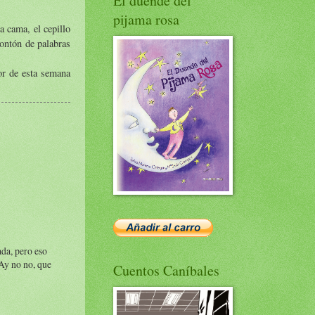
El duende del
pijama rosa
a cama, el cepillo
montón de palabras
tor de esta semana
ada, pero eso
. Ay no no, que
Cuentos Caníbales