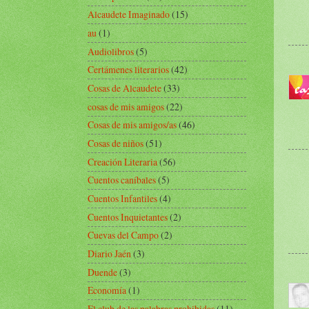
Alcaudete Imaginado
(15)
au
(1)
Audiolibros
(5)
Certámenes literarios
(42)
Cosas de Alcaudete
(33)
cosas de mis amigos
(22)
Cosas de mis amigos/as
(46)
Cosas de niños
(51)
Creación Literaria
(56)
Cuentos caníbales
(5)
Cuentos Infantiles
(4)
Cuentos Inquietantes
(2)
Cuevas del Campo
(2)
Diario Jaén
(3)
Duende
(3)
Economía
(1)
El club de las palabras prohibidas
(11)