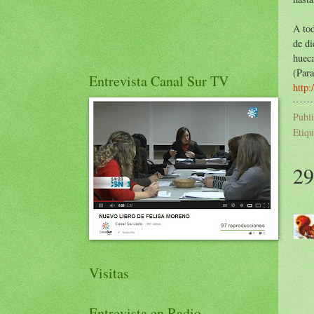
A tod
de di
hueca
(Para
Entrevista Canal Sur TV
http:
Publ
Etiqu
29
Visitas
Entrevista en Radio