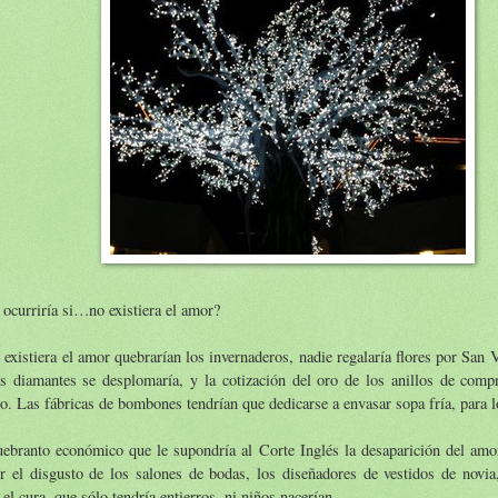
ocurriría si…no existiera el amor?
 existiera el amor quebrarían los invernaderos, nadie regalaría flores por San V
os diamantes se desplomaría, y la cotización del oro de los anillos de comp
o. Las fábricas de bombones tendrían que dedicarse a envasar sopa fría, para lo
uebranto económico que le supondría al Corte Inglés la desaparición del amo
r el disgusto de los salones de bodas, los diseñadores de vestidos de novia,
 el cura, que sólo tendría entierros, ni niños nacerían.