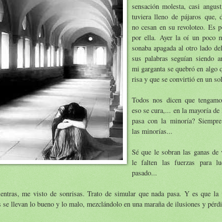
sensación molesta, casi angus
tuviera lleno de pájaros que, 
no cesan en su revoloteo. Es p
por ella. Ayer la oí un poco m
sonaba apagada al otro lado de
sus palabras seguían siendo a
mi garganta se quebró en algo 
risa y que se convirtió en un so
Todos nos dicen que tengamo
eso se cura,... en la mayoría de
pasa con la minoría? Siempr
las minorías...
Sé que le sobran las ganas de 
le falten las fuerzas para lu
pasado...
entras, me visto de sonrisas. Trato de simular que nada pasa. Y es que la 
 se llevan lo bueno y lo malo, mezclándolo en una maraña de ilusiones y pérdi