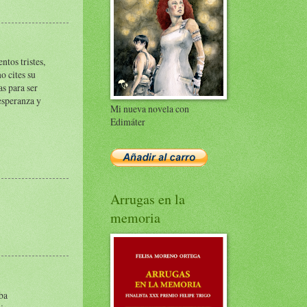
tos tristes,
o cites su
as para ser
 esperanza y
Mi nueva novela con
Edimáter
Arrugas en la
memoria
ba