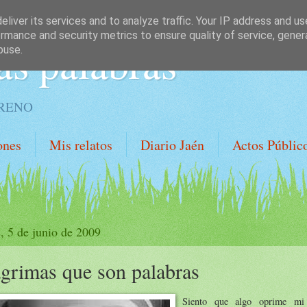
liver its services and to analyze traffic. Your IP address and u
rmance and security metrics to ensure quality of service, gene
as palabras
buse.
ORENO
ones
Mis relatos
Diario Jaén
Actos Públic
s, 5 de junio de 2009
grimas que son palabras
Siento que algo oprime mi