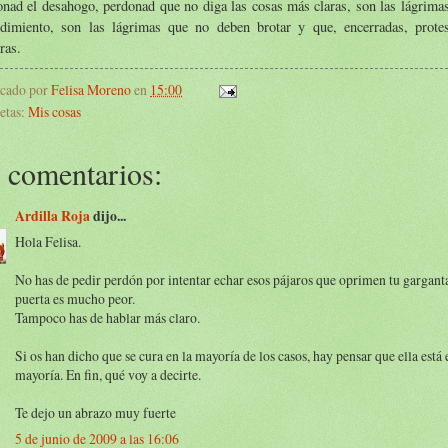
onad el desahogo, perdonad que no diga las cosas más claras, son las lágrim
ndimiento, son las lágrimas que no deben brotar y que, encerradas, prote
ras.
icado por
Felisa Moreno
en
15:00
etas:
Mis cosas
 comentarios:
Ardilla Roja
dijo...
Hola Felisa.
No has de pedir perdón por intentar echar esos pájaros que oprimen tu garganta
puerta es mucho peor.
Tampoco has de hablar más claro.
Si os han dicho que se cura en la mayoría de los casos, hay pensar que ella está 
mayoría. En fin, qué voy a decirte.
Te dejo un abrazo muy fuerte
5 de junio de 2009 a las 16:06