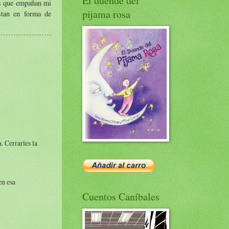
El duende del
as que empañan mi
pijama rosa
stan en forma de
. Cerrarles la
en esa
Cuentos Caníbales