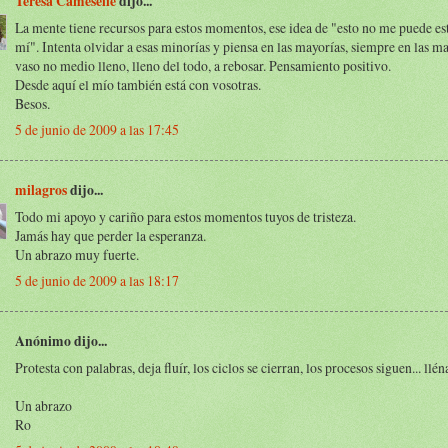
Teresa Cameselle
dijo...
La mente tiene recursos para estos momentos, ese idea de "esto no me puede es
mí". Intenta olvidar a esas minorías y piensa en las mayorías, siempre en las ma
vaso no medio lleno, lleno del todo, a rebosar. Pensamiento positivo.
Desde aquí el mío también está con vosotras.
Besos.
5 de junio de 2009 a las 17:45
milagros
dijo...
Todo mi apoyo y cariño para estos momentos tuyos de tristeza.
Jamás hay que perder la esperanza.
Un abrazo muy fuerte.
5 de junio de 2009 a las 18:17
Anónimo dijo...
Protesta con palabras, deja fluír, los ciclos se cierran, los procesos siguen... llén
Un abrazo
Ro