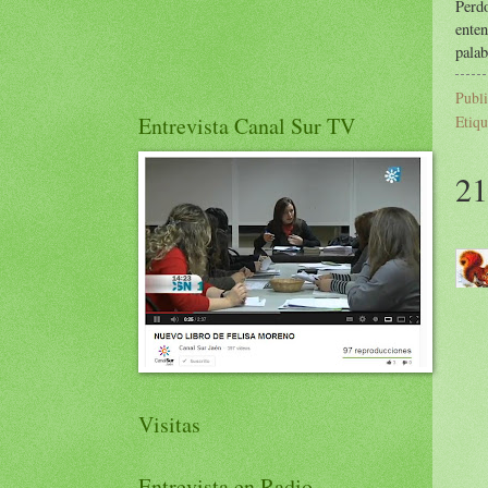
Perd
ente
palab
Publ
Etiqu
Entrevista Canal Sur TV
21
Visitas
Entrevista en Radio