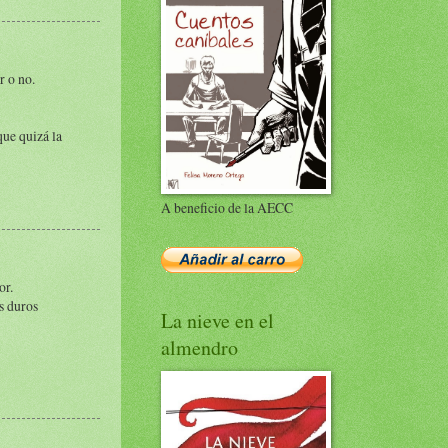
r o no.
que quizá la
A beneficio de la AECC
or.
s duros
La nieve en el
almendro