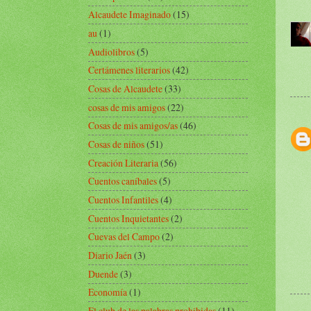
Alcaudete Imaginado
(15)
au
(1)
Audiolibros
(5)
Certámenes literarios
(42)
Cosas de Alcaudete
(33)
cosas de mis amigos
(22)
Cosas de mis amigos/as
(46)
Cosas de niños
(51)
Creación Literaria
(56)
Cuentos caníbales
(5)
Cuentos Infantiles
(4)
Cuentos Inquietantes
(2)
Cuevas del Campo
(2)
Diario Jaén
(3)
Duende
(3)
Economía
(1)
El club de las palabras prohibidas
(11)