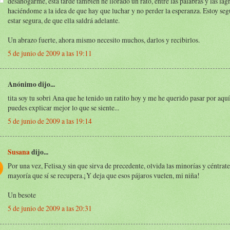
desahogarme, esta tarde también he llorado un rato, entre las palabras y las lá
haciéndome a la idea de que hay que luchar y no perder la esperanza. Estoy seg
estar segura, de que ella saldrá adelante.
Un abrazo fuerte, ahora mismo necesito muchos, darlos y recibirlos.
5 de junio de 2009 a las 19:11
Anónimo dijo...
tita soy tu sobri Ana que he tenido un ratito hoy y me he querido pasar por aquí
puedes explicar mejor lo que se siente...
5 de junio de 2009 a las 19:14
Susana
dijo...
Por una vez, Felisa,y sin que sirva de precedente, olvida las minorías y céntrate
mayoría que sí se recupera.¡Y deja que esos pájaros vuelen, mi niña!
Un besote
5 de junio de 2009 a las 20:31