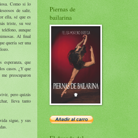
tiosa. Como si lo
Piernas de
deseosos de salir,
bailarina
or ella, sé que es
ás triste, su voz
l teléfono, aunque
nimosas. Al final
que quería ser una
llozo.
s esperanza, que
 los casos. ¿Y que
e me preocuparon
vivir, pero quizás
char, lleva tanto
vida sigue, y sus
das.