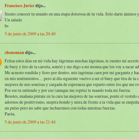
Francisco Javier
dijo...
Siento conocer tu mundo en una etapa dolorosa de tu vida. Sólo darte ánimos y
Un saludo
hs
5 de junio de 2009 a las 20:40
chonoman
dijo...
Felisa estos días en mi vida hay lágrimas muchas lágrimas, te cuento mi secret
de buey y tiro de la carreta, sonrió y me digo a mi misma que los voy a sacar ad
Me acuesto rendida y lloro por dentro, mis lagrimas caen por mi garganta y ha
en mis sentimientos… pero al día siguiente vuelvo a ser el buey que tira de la c
mejores de mis sonrisas y cargada de esperanza que reparto entre los que me r
Por eso te entiendo y por eso (aunque me repita) te mando toda mi fuerza.
Besotes, mañana píntate en la cara las mejores de las sonrisas, ponte el vestido 
adornos de positivismo, suspira hondo y mira de frente a la vida que se empeñ
un pulso pero no sabe que lucharemos con todas nuestras fuerzas.
Paola.
5 de junio de 2009 a las 21:44