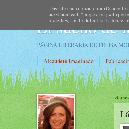
This site uses cookies from Google to de
are shared with Google along with perfo
El sueño de l
statistics, and to detect and address a
PÁGINA LITERARIA DE FELISA M
Alcaudete Imaginado
Publicaci
vierne
Lá