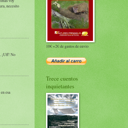
grimas voy
ura, necesito
10€ +2€ de gastos de envío
. ¡Uff! No
Trece cuentos
inquietantes
 en esa