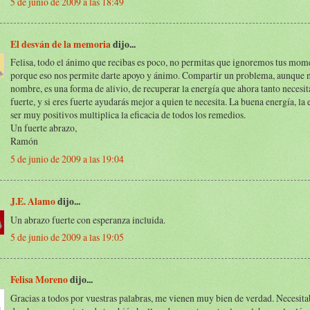
5 de junio de 2009 a las 18:49
El desván de la memoria
dijo...
Felisa, todo el ánimo que recibas es poco, no permitas que ignoremos tus momen
porque eso nos permite darte apoyo y ánimo. Compartir un problema, aunque n
nombre, es una forma de alivio, de recuperar la energía que ahora tanto necesit
fuerte, y si eres fuerte ayudarás mejor a quien te necesita. La buena energía, la
ser muy positivos multiplica la eficacia de todos los remedios.
Un fuerte abrazo,
Ramón
5 de junio de 2009 a las 19:04
J.E. Alamo
dijo...
Un abrazo fuerte con esperanza incluida.
5 de junio de 2009 a las 19:05
Felisa Moreno
dijo...
Gracias a todos por vuestras palabras, me vienen muy bien de verdad. Necesita