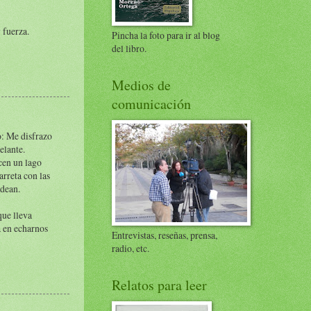
 fuerza.
Pincha la foto para ir al blog
del libro.
Medios de
comunicación
o: Me disfrazo
elante.
cen un lago
arreta con las
odean.
que lleva
a en echarnos
Entrevistas, reseñas, prensa,
radio, etc.
Relatos para leer