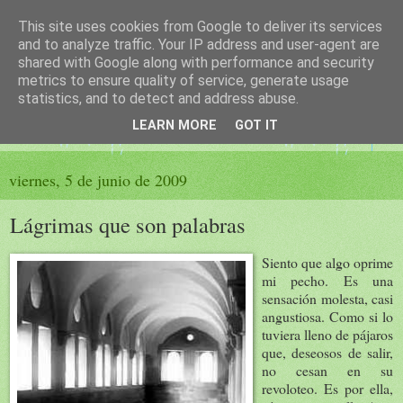
This site uses cookies from Google to deliver its services
El sueño de las palabras
and to analyze traffic. Your IP address and user-agent are
shared with Google along with performance and security
metrics to ensure quality of service, generate usage
PÁGINA LITERARIA DE FELISA MORENO
statistics, and to detect and address abuse.
LEARN MORE
GOT IT
▼
viernes, 5 de junio de 2009
Lágrimas que son palabras
Siento que algo oprime
mi pecho. Es una
sensación molesta, casi
angustiosa. Como si lo
tuviera lleno de pájaros
que, deseosos de salir,
no cesan en su
revoloteo. Es por ella,